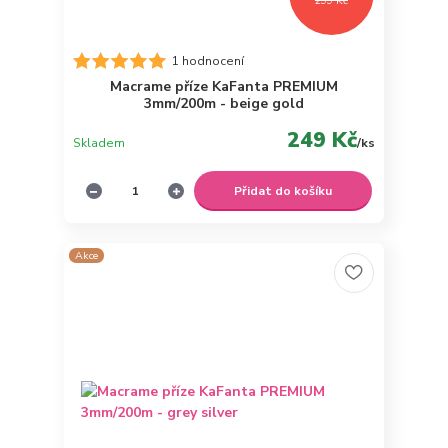
299 Kč
1 hodnocení
Macrame příze KaFanta PREMIUM
3mm/200m - beige gold
249 Kč
Skladem
/
ks
Přidat do košíku
Akce