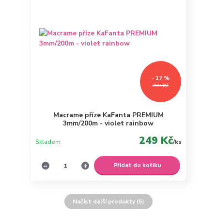
- 17 %
299 Kč
Macrame příze KaFanta PREMIUM
3mm/200m - violet rainbow
249 Kč
Skladem
/
ks
Přidat do košíku
Načíst další produkty (5)