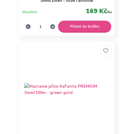
3mm/100m - blue rainbow
169 Kč
Skladem
/
ks
Přidat do košíku