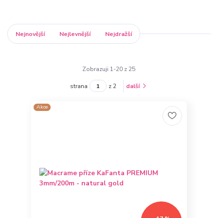
Nejnovější
Nejlevnější
Nejdražší
Zobrazuji 1-20 z 25
strana
z 2
další
Akce