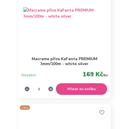
Macrame příze KaFanta PREMIUM
3mm/100m - white silver
169 Kč
Skladem
/
ks
Přidat do košíku
Akce