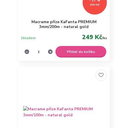
- 17 %
299 Kč
Macrame příze KaFanta PREMIUM
3mm/200m - natural gold
249 Kč
Skladem
/
ks
Přidat do košíku