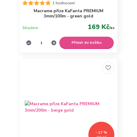
1 hodnocení
Macrame příze KaFanta PREMIUM
3mm/100m - green gold
169 Kč
Skladem
/
ks
Přidat do košíku
- 17 %