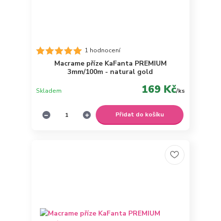
1 hodnocení
Macrame příze KaFanta PREMIUM
3mm/100m - natural gold
169 Kč
Skladem
/
ks
Přidat do košíku