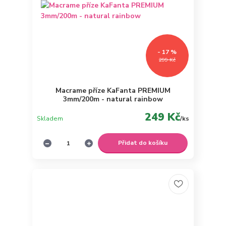
- 17 %
299 Kč
Macrame příze KaFanta PREMIUM
3mm/200m - natural rainbow
249 Kč
Skladem
/
ks
Přidat do košíku