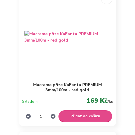
Macrame příze KaFanta PREMIUM
3mm/100m - red gold
169 Kč
Skladem
/
ks
Přidat do košíku