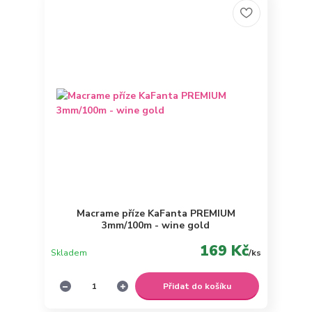
Macrame příze KaFanta PREMIUM
3mm/100m - wine gold
169 Kč
Skladem
/
ks
Přidat do košíku