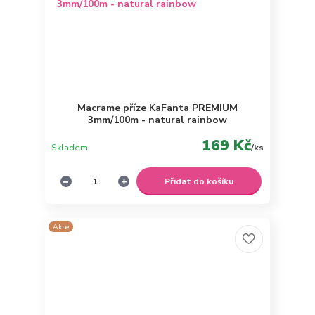
Macrame příze KaFanta PREMIUM
3mm/100m - natural rainbow
169 Kč
Skladem
/
ks
Přidat do košíku
Akce