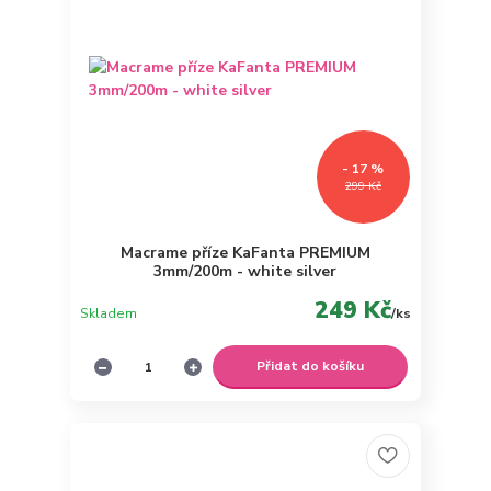
- 17 %
299 Kč
Macrame příze KaFanta PREMIUM
3mm/200m - white silver
249 Kč
Skladem
/
ks
Přidat do košíku