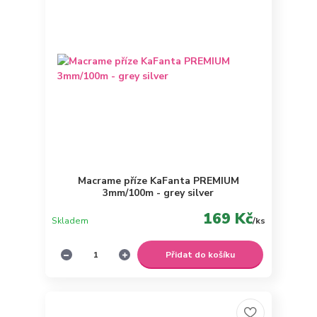
Macrame příze KaFanta PREMIUM
3mm/100m - grey silver
169 Kč
Skladem
/
ks
Přidat do košíku