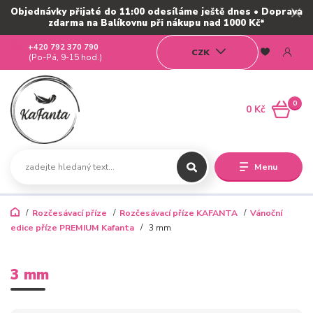
Objednávky přijaté do 11:00 odesíláme ještě dnes • Doprava
zdarma na Balíkovnu při nákupu nad 1000 Kč*
+420 792 370 790
CZK
(Po-Pá, 9-15 hod.)
0
0 Kč
Menu
Rozčesávací příze
Rozčesávací příze KAFANTA
Vánoční
edice příze PREMIUM Kafanta
3 mm
3 mm