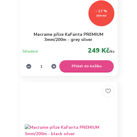
- 17 %
299 Kč
Macrame příze KaFanta PREMIUM
3mm/200m - grey silver
249 Kč
Skladem
/
ks
Přidat do košíku