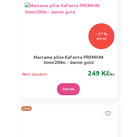
- 17 %
299 Kč
Macrame příze KaFanta PREMIUM
3mm/200m - denim gold
249 Kč
Není skladem
/
ks
Detail
Akce