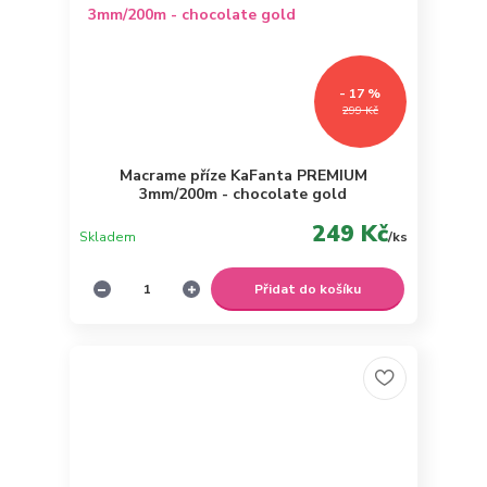
- 17 %
299 Kč
Macrame příze KaFanta PREMIUM
3mm/200m - chocolate gold
249 Kč
Skladem
/
ks
Přidat do košíku