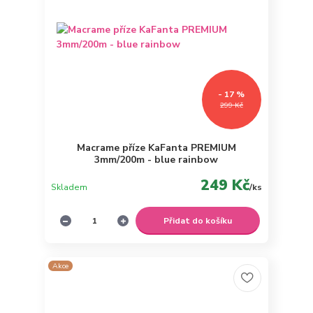
- 17 %
299 Kč
Macrame příze KaFanta PREMIUM
3mm/200m - blue rainbow
249 Kč
Skladem
/
ks
Přidat do košíku
Akce