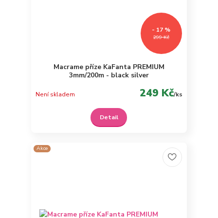
- 17 %
299 Kč
Macrame příze KaFanta PREMIUM
3mm/200m - black silver
249 Kč
Není skladem
/
ks
Detail
Akce