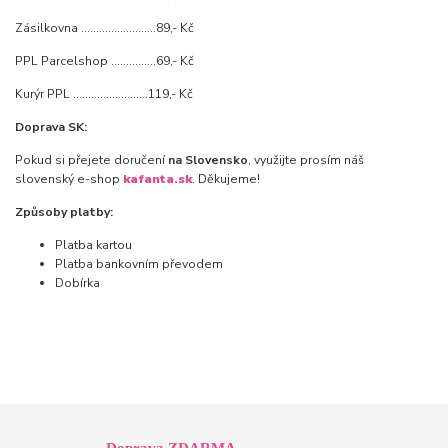
Zásilkovna .........................89,- Kč
PPL Parcelshop ...............69,- Kč
Kurýr PPL .........................119,- Kč
Doprava SK:
Pokud si přejete doručení
na Slovensko
, využijte prosím náš
slovenský e-shop
kafanta.sk
. Děkujeme!
Způsoby platby:
Platba kartou
Platba bankovním převodem
Dobírka
Doprava ZDARMA