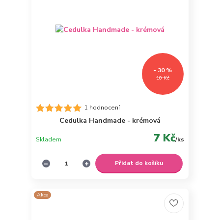
- 30 %
10 Kč
1 hodnocení
Cedulka Handmade - krémová
7 Kč
Skladem
/
ks
Přidat do košíku
Akce