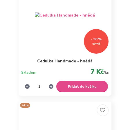
- 30 %
10 Kč
Cedulka Handmade - hnědá
7 Kč
Skladem
/
ks
Přidat do košíku
Akce