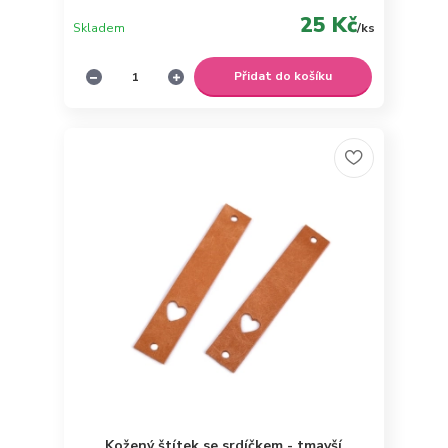
25 Kč
Skladem
/
ks
Přidat do košíku
Kožený štítek se srdíčkem - tmavší