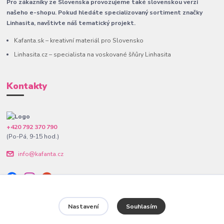
Pro zákazníky ze Slovenska provozujeme také slovenskou verzi
našeho e-shopu. Pokud hledáte specializovaný sortiment značky
Linhasita, navštivte náš tematický projekt.
Kafanta.sk – kreativní materiál pro Slovensko
Linhasita.cz – specialista na voskované šňůry Linhasita
Kontakty
+420 792 370 790
(Po-Pá, 9-15 hod.)
info@kafanta.cz
Nastavení
Souhlasím