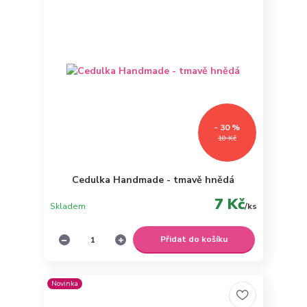
- 30 %
10 Kč
Cedulka Handmade - tmavě hnědá
7 Kč
Skladem
/
ks
Přidat do košíku
Novinka