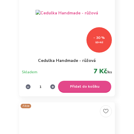
- 30 %
10 Kč
Cedulka Handmade - růžová
7 Kč
Skladem
/
ks
Přidat do košíku
Akce