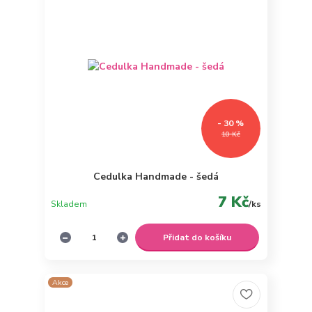
- 30 %
10 Kč
Cedulka Handmade - šedá
7 Kč
Skladem
/
ks
Přidat do košíku
Akce