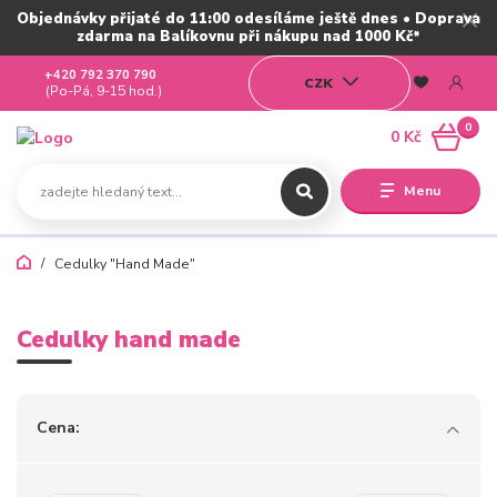
Objednávky přijaté do 11:00 odesíláme ještě dnes • Doprava
zdarma na Balíkovnu při nákupu nad 1000 Kč*
+420 792 370 790
CZK
(Po-Pá, 9-15 hod.)
0
0 Kč
Menu
Cedulky "Hand Made"
Cedulky hand made
Cena: