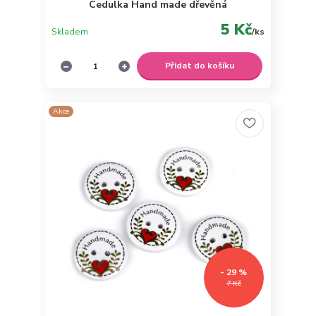
Cedulka Hand made dřevěná
5 Kč
Skladem
/
ks
Přidat do košíku
Akce
- 29 %
7 Kč