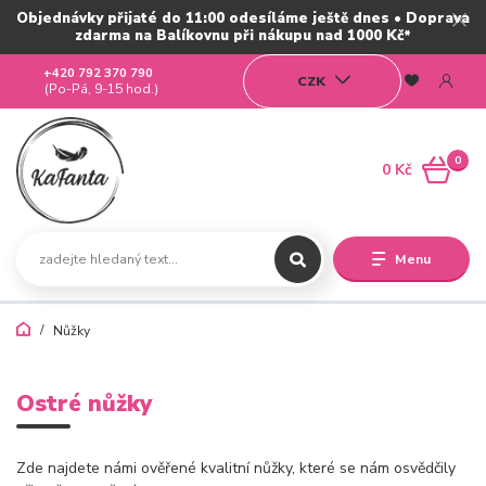
Objednávky přijaté do 11:00 odesíláme ještě dnes • Doprava
zdarma na Balíkovnu při nákupu nad 1000 Kč*
+420 792 370 790
CZK
(Po-Pá, 9-15 hod.)
0
0 Kč
Menu
Nůžky
Ostré nůžky
Zde najdete námi ověřené kvalitní nůžky, které se nám osvědčily