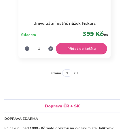
Univerzální ostřič nůžek Fiskars
399 Kč
Skladem
/
ks
Přidat do košíku
strana
z 1
Doprava ČR + SK
DOPRAVA ZDARMA
Při nákupu
nad 1000,- Kč
máte dopravu na výdejní místa Balíkovny