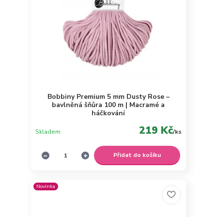
Bobbiny Premium 5 mm Dusty Rose –
bavlněná šňůra 100 m | Macramé a
háčkování
219 Kč
Skladem
/
ks
Přidat do košíku
Novinka