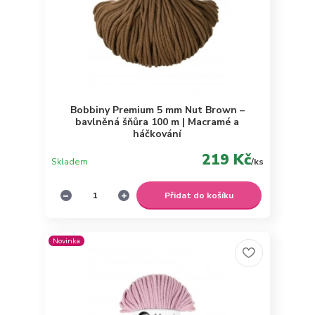
Bobbiny Premium 5 mm Nut Brown –
bavlněná šňůra 100 m | Macramé a
háčkování
219 Kč
Skladem
/
ks
Přidat do košíku
Novinka