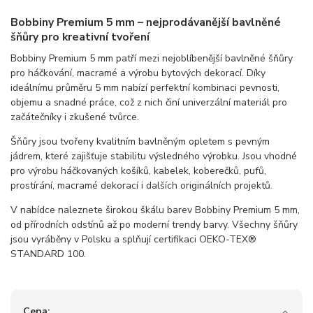
Bobbiny Premium 5 mm – nejprodávanější bavlněné
šňůry pro kreativní tvoření
Bobbiny Premium 5 mm patří mezi nejoblíbenější bavlněné šňůry
pro háčkování, macramé a výrobu bytových dekorací. Díky
ideálnímu průměru 5 mm nabízí perfektní kombinaci pevnosti,
objemu a snadné práce, což z nich činí univerzální materiál pro
začátečníky i zkušené tvůrce.
Šňůry jsou tvořeny kvalitním bavlněným opletem s pevným
jádrem, které zajišťuje stabilitu výsledného výrobku. Jsou vhodné
pro výrobu háčkovaných košíků, kabelek, koberečků, pufů,
prostírání, macramé dekorací i dalších originálních projektů.
V nabídce naleznete širokou škálu barev Bobbiny Premium 5 mm,
od přírodních odstínů až po moderní trendy barvy. Všechny šňůry
jsou vyráběny v Polsku a splňují certifikaci OEKO-TEX®
STANDARD 100.
Cena: