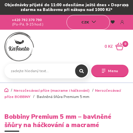
Objednávky přijaté do 11:00 odesíláme ještě dnes • Doprava
zdarma na Balíkovnu při nákupu nad 1000 Kč*
+420 792 370 790
CZK
(Po-Pá, 9-15 hod.)
0
0 Kč
Menu
Nerozčesávací příze (macrame i háčkování)
Nerozčesávací
příze BOBBINY
Bavlněná šňůra Premium 5 mm
Bobbiny Premium 5 mm – bavlněné
šňůry na háčkování a macramé