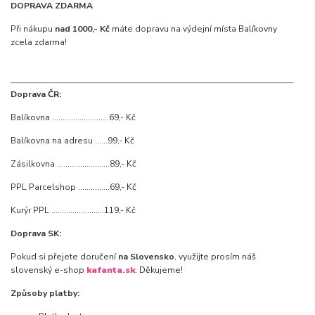
DOPRAVA ZDARMA
Při nákupu
nad 1000,- Kč
máte dopravu na výdejní místa Balíkovny
zcela zdarma!
Doprava ČR:
Balíkovna ...........................69,- Kč
Balíkovna na adresu ......99,- Kč
Zásilkovna .........................89,- Kč
PPL Parcelshop ...............69,- Kč
Kurýr PPL .........................119,- Kč
Doprava SK:
Pokud si přejete doručení
na Slovensko
, využijte prosím náš
slovenský e-shop
kafanta.sk
. Děkujeme!
Způsoby platby: