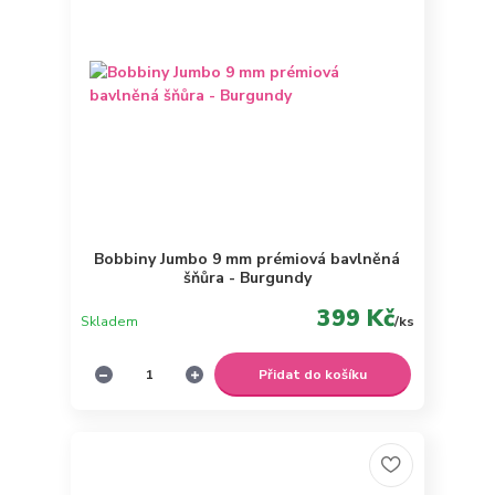
Bobbiny Jumbo 9 mm prémiová bavlněná
šňůra - Burgundy
399 Kč
Skladem
/
ks
Přidat do košíku