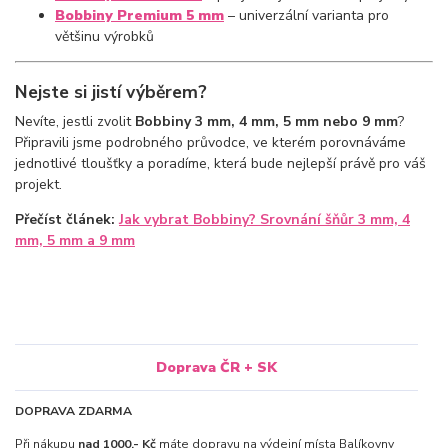
Bobbiny Premium 5 mm
– univerzální varianta pro
většinu výrobků
Nejste si jistí výběrem?
Nevíte, jestli zvolit
Bobbiny 3 mm, 4 mm, 5 mm nebo 9 mm
?
Připravili jsme podrobného průvodce, ve kterém porovnáváme
jednotlivé tloušťky a poradíme, která bude nejlepší právě pro váš
projekt.
Přečíst článek:
Jak vybrat Bobbiny? Srovnání šňůr 3 mm, 4
mm, 5 mm a 9 mm
Doprava ČR + SK
DOPRAVA ZDARMA
Při nákupu
nad 1000,- Kč
máte dopravu na výdejní místa Balíkovny