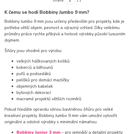
strana
z 1
K čemu se hodí Bobbiny Jumbo 9 mm?
Bobbiny Jumbo 9 mm jsou určeny především pro projekty, kde je
potřeba větší objem, pevnost a výrazný vzhled. Díky velkému
průměru práce rychle přibývá a hotové výrobky působí luxusním
dojmem.
Šňůry jsou vhodné pro výrobu:
velkých háčkovaných košíků
koberců a běhounů
pufů a podsedáků
pelíšků pro domácí mazlíčky
objemných kabelek
bytových dekorací
macramé projektů větších rozměrů
Pokud hledáte opravdu silnou bavlněnou šňůru pro velké
kreativní projekty, Bobbiny Jumbo 9 mm vám umožní vytvořit
originální a odolné výrobky s minimální námahou.
Bobbiny Junior 3 mm
– pro jemnější a detailní projekty