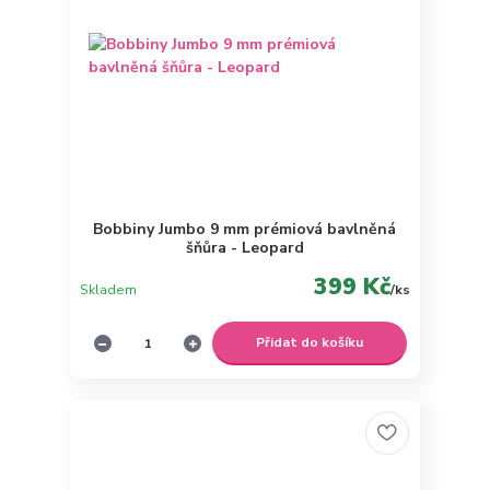
Bobbiny Jumbo 9 mm prémiová bavlněná
šňůra - Leopard
399 Kč
Skladem
/
ks
Přidat do košíku