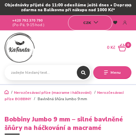
Objednávky přijaté do 11:00 odesíláme ještě dnes • Doprava
zdarma na Balíkovnu při nákupu nad 1000 Kč*
+420 792 370 790
CZK
(Po-Pá, 9-15 hod.)
0
0 Kč
Menu
Nerozčesávací příze (macrame i háčkování)
Nerozčesávací
příze BOBBINY
Bavlněná šňůra Jumbo 9 mm
Bobbiny Jumbo 9 mm – silné bavlněné
šňůry na háčkování a macramé