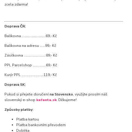
zcela zdarma!
Doprava ČR:
Balíkovna ...........................69,- Kč
Balíkovna na adresu ......99,- Kč
Zásilkovna .........................89,- Kč
PPL Parcelshop ...............69,- Kč
Kurýr PPL .........................119,- Kč
Doprava SK:
Pokud si přejete doručení
na Slovensko
, využijte prosím náš
slovenský e-shop
kafanta.sk
. Děkujeme!
Způsoby platby:
Platba kartou
Platba bankovním převodem
Dobírka