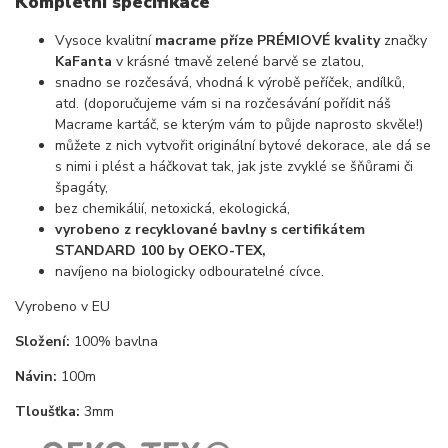
Kompletní specifikace
Vysoce kvalitní
macrame příze PRÉMIOVÉ kvality
značky
KaFanta
v krásné tmavě zelené barvě se zlatou,
snadno se rozčesává, vhodná k výrobě peříček, andílků,
atd. (doporučujeme vám si na rozčesávání pořídit náš
Macrame kartáč, se kterým vám to půjde naprosto skvěle!)
můžete z nich vytvořit originální bytové dekorace, ale dá se
s nimi i plést a háčkovat tak, jak jste zvyklé se šňůrami či
špagáty,
bez chemikálií, netoxická, ekologická,
vyrobeno z recyklované bavlny s certifikátem
STANDARD 100 by OEKO-TEX,
navíjeno na biologicky odbouratelné cívce.
Vyrobeno v EU
Složení:
100% bavlna
Návin:
100m
Tloušťka:
3mm