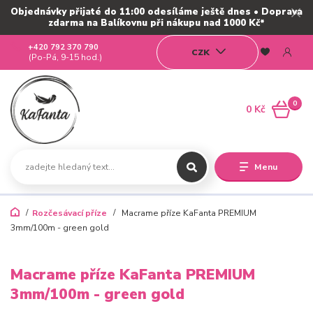
Objednávky přijaté do 11:00 odesíláme ještě dnes • Doprava
zdarma na Balíkovnu při nákupu nad 1000 Kč*
+420 792 370 790
CZK
(Po-Pá, 9-15 hod.)
0
0 Kč
Menu
Rozčesávací příze
Macrame příze KaFanta PREMIUM
3mm/100m - green gold
Macrame příze KaFanta PREMIUM
3mm/100m - green gold