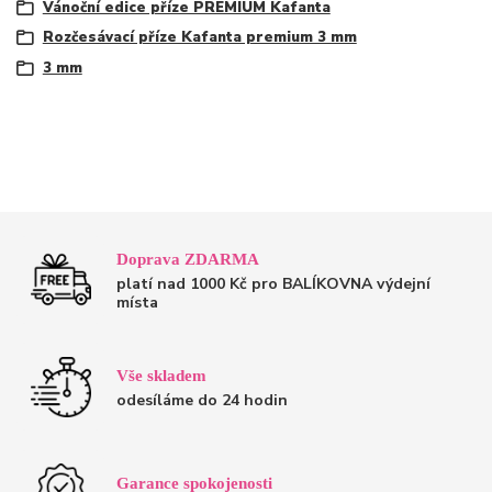
Vánoční edice příze PREMIUM Kafanta
Rozčesávací příze Kafanta premium 3 mm
3 mm
Doprava ZDARMA
platí nad 1000 Kč pro BALÍKOVNA výdejní
místa
Vše skladem
odesíláme do 24 hodin
Garance spokojenosti