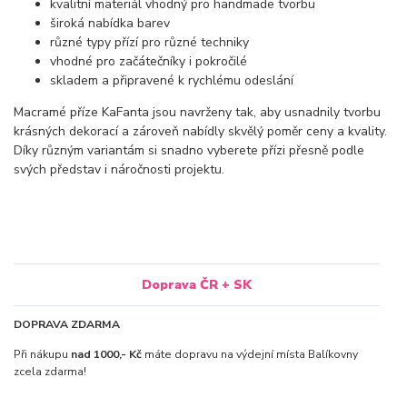
kvalitní materiál vhodný pro handmade tvorbu
široká nabídka barev
různé typy přízí pro různé techniky
vhodné pro začátečníky i pokročilé
skladem a připravené k rychlému odeslání
Macramé příze KaFanta jsou navrženy tak, aby usnadnily tvorbu
krásných dekorací a zároveň nabídly skvělý poměr ceny a kvality.
Díky různým variantám si snadno vyberete přízi přesně podle
svých představ i náročnosti projektu.
Doprava ČR + SK
DOPRAVA ZDARMA
Při nákupu
nad 1000,- Kč
máte dopravu na výdejní místa Balíkovny
zcela zdarma!