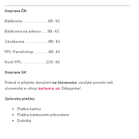
Doprava ČR:
Balíkovna ...........................69,- Kč
Balíkovna na adresu ......99,- Kč
Zásilkovna .........................89,- Kč
PPL Parcelshop ...............69,- Kč
Kurýr PPL .........................119,- Kč
Doprava SK:
Pokud si přejete doručení
na Slovensko
, využijte prosím náš
slovenský e-shop
kafanta.sk
. Děkujeme!
Způsoby platby:
Platba kartou
Platba bankovním převodem
Dobírka