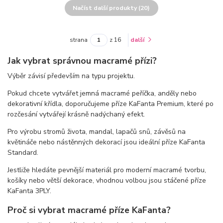
Načíst další produkty (20)
strana
z 16
další
Jak vybrat správnou macramé přízi?
Výběr závisí především na typu projektu.
Pokud chcete vytvářet jemná macramé peříčka, anděly nebo
dekorativní křídla, doporučujeme příze KaFanta Premium, které po
rozčesání vytvářejí krásně nadýchaný efekt.
Pro výrobu stromů života, mandal, lapačů snů, závěsů na
květináče nebo nástěnných dekorací jsou ideální příze KaFanta
Standard.
Jestliže hledáte pevnější materiál pro moderní macramé tvorbu,
košíky nebo větší dekorace, vhodnou volbou jsou stáčené příze
KaFanta 3PLY.
Proč si vybrat macramé příze KaFanta?