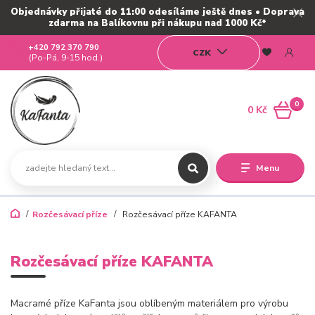
Objednávky přijaté do 11:00 odesíláme ještě dnes • Doprava
zdarma na Balíkovnu při nákupu nad 1000 Kč*
+420 792 370 790
CZK
(Po-Pá, 9-15 hod.)
0
0 Kč
Menu
Rozčesávací příze
Rozčesávací příze KAFANTA
Rozčesávací příze KAFANTA
Macramé příze KaFanta jsou oblíbeným materiálem pro výrobu