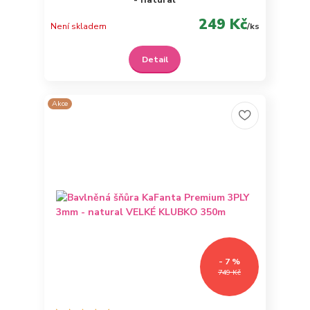
249 Kč
Není skladem
/
ks
Detail
Akce
- 7 %
749 Kč