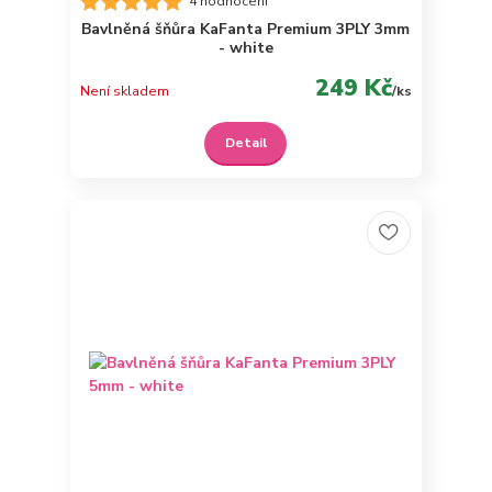
4 hodnocení
Bavlněná šňůra KaFanta Premium 3PLY 3mm
- white
249 Kč
Není skladem
/
ks
Detail