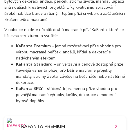
bytových dekorací, andělů, peříček, stromů života, mandal, lapačů
snů i dalších kreativních projektů. Díky kvalitnímu zpracování,
široké nabídce barev a různým typům přízí si vyberou začátečníci i
zkušení tvůrci macramé.
V nabídce najdete několik druhů macramé přízí KaFanta, které se
liší svou strukturou a využitím:
KaFanta Premium
– jemná rozčesávací příze vhodná pro
výrobu macramé peříček, andělů, křídel a dekorací s
nadýchaným efektem.
KaFanta Standard
– univerzální a cenově dostupná příze
(levnější varianta příze) pro běžné macramé projekty,
mandaly, stromy života, závěsy na květináče nebo nástěnné
dekorace.
KaFanta 3PLY
– stáčená třípramenná příze vhodná pro
pevnější macramé výrobky, košíky, dekorace a moderní
bytové doplňky.
KAFANTA PREMIUM