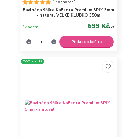
1 hodnocení
Bavlněná šňůra KaFanta Premium 3PLY 3mm
- natural VELKÉ KLUBKO 350m
699 Kč
Skladem
/
ks
Přidat do košíku
TOP produkt