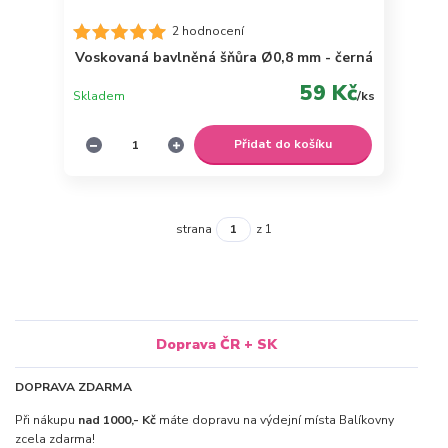
2 hodnocení
Voskovaná bavlněná šňůra Ø0,8 mm - černá
59 Kč
Skladem
/
ks
Přidat do košíku
strana
z 1
Doprava ČR + SK
DOPRAVA ZDARMA
Při nákupu
nad 1000,- Kč
máte dopravu na výdejní místa Balíkovny
zcela zdarma!