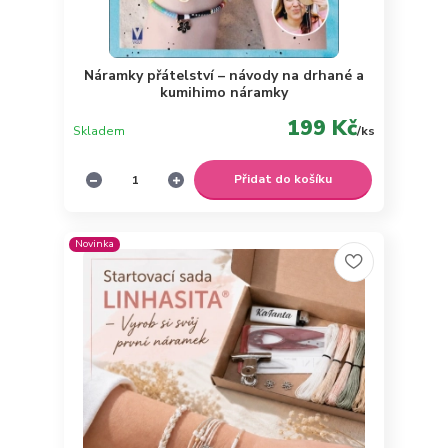
Náramky přátelství – návody na drhané a
kumihimo náramky
199 Kč
Skladem
/
ks
Přidat do košíku
Novinka