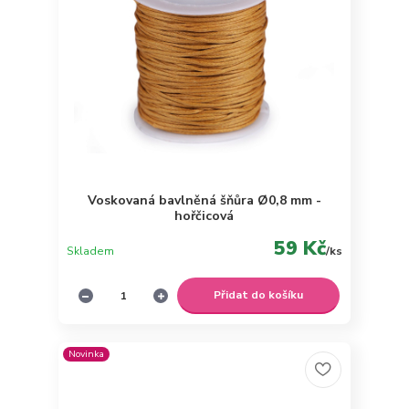
Voskovaná bavlněná šňůra Ø0,8 mm -
hořčicová
59 Kč
Skladem
/
ks
Přidat do košíku
Novinka