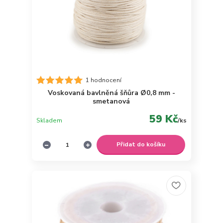
1 hodnocení
Voskovaná bavlněná šňůra Ø0,8 mm -
smetanová
59 Kč
Skladem
/
ks
Přidat do košíku