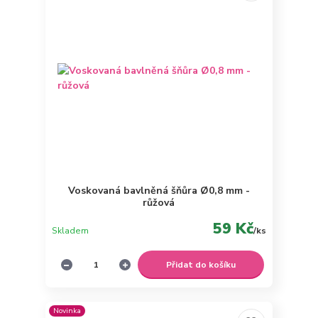
Voskovaná bavlněná šňůra Ø0,8 mm -
růžová
59 Kč
Skladem
/
ks
Přidat do košíku
Novinka