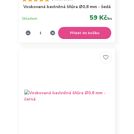
Voskovaná bavlněná šňůra Ø0,8 mm - šedá
59 Kč
Skladem
/
ks
Přidat do košíku