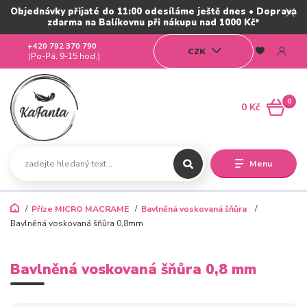
Objednávky přijaté do 11:00 odesíláme ještě dnes • Doprava
zdarma na Balíkovnu při nákupu nad 1000 Kč*
+420 792 370 790
CZK
(Po-Pá, 9-15 hod.)
0
0 Kč
Menu
Příze MICRO MACRAME
Bavlněná voskovaná šňůra
Bavlněná voskovaná šňůra 0,8mm
Bavlněná voskovaná šňůra 0,8 mm