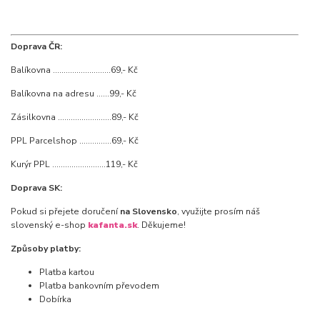
Doprava ČR:
Balíkovna ...........................69,- Kč
Balíkovna na adresu ......99,- Kč
Zásilkovna .........................89,- Kč
PPL Parcelshop ...............69,- Kč
Kurýr PPL .........................119,- Kč
Doprava SK:
Pokud si přejete doručení
na Slovensko
, využijte prosím náš
slovenský e-shop
kafanta.sk
. Děkujeme!
Způsoby platby:
Platba kartou
Platba bankovním převodem
Dobírka