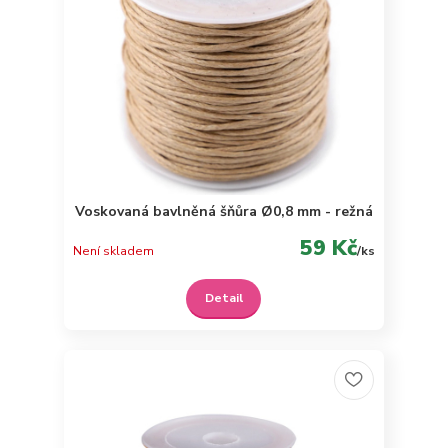
Voskovaná bavlněná šňůra Ø0,8 mm - režná
59 Kč
Není skladem
/
ks
Detail