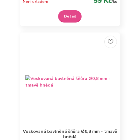
59 Kč
Není skladem
/
ks
Detail
Voskovaná bavlněná šňůra Ø0,8 mm - tmavě
hnědá