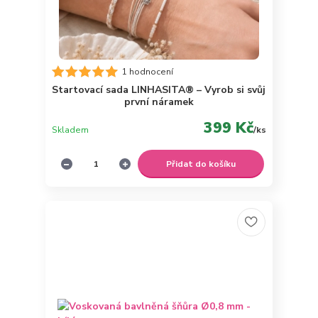
1 hodnocení
Startovací sada LINHASITA® – Vyrob si svůj
první náramek
399 Kč
Skladem
/
ks
Přidat do košíku