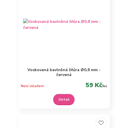
Voskovaná bavlněná šňůra Ø0,8 mm -
červená
59 Kč
Není skladem
/
ks
Detail