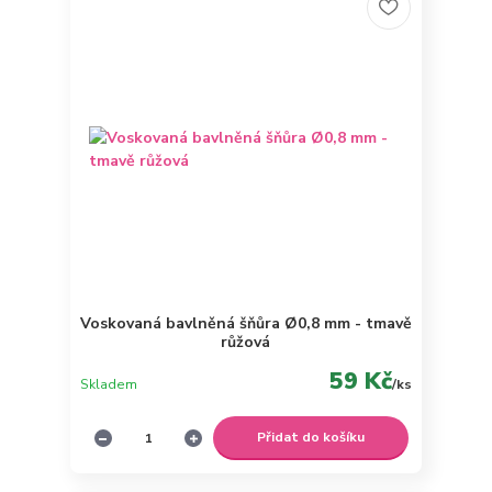
Voskovaná bavlněná šňůra Ø0,8 mm - tmavě
růžová
59 Kč
Skladem
/
ks
Přidat do košíku