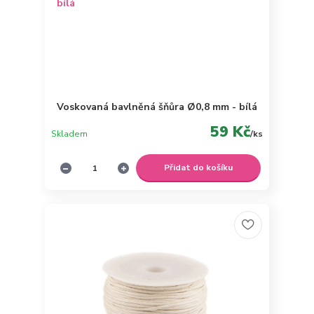
Voskovaná bavlněná šňůra Ø0,8 mm - bílá
59 Kč
Skladem
/
ks
Přidat do košíku