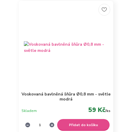
Voskovaná bavlněná šňůra Ø0,8 mm - světle
modrá
59 Kč
Skladem
/
ks
Přidat do košíku