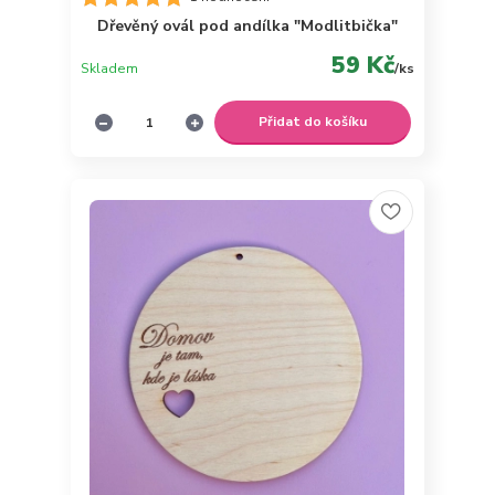
Dřevěný ovál pod andílka "Modlitbička"
59 Kč
Skladem
/
ks
Přidat do košíku