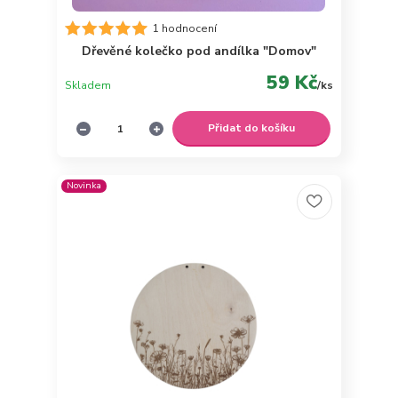
1 hodnocení
Dřevěné kolečko pod andílka "Domov"
59 Kč
Skladem
/
ks
Přidat do košíku
Novinka