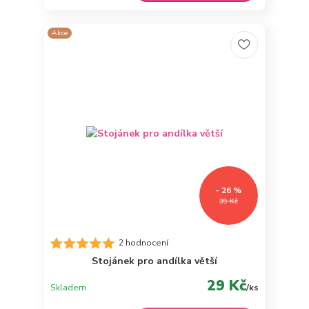
Akce
- 26 %
39 Kč
2 hodnocení
Stojánek pro andílka větší
29 Kč
Skladem
/
ks