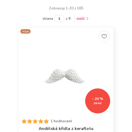
Zobrazuji 1-20 z 165
strana
z 9
další
Akce
- 20 %
25 Kč
1 hodnocení
Andělská křídla z keraflotu