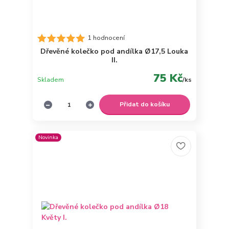
1 hodnocení
Dřevěné kolečko pod andílka Ø17,5 Louka
II.
75 Kč
Skladem
/
ks
Přidat do košíku
Novinka