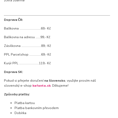
zcela zdarma!
Doprava ČR:
Balíkovna ...........................69,- Kč
Balíkovna na adresu ......99,- Kč
Zásilkovna .........................89,- Kč
PPL Parcelshop ...............69,- Kč
Kurýr PPL .........................119,- Kč
Doprava SK:
Pokud si přejete doručení
na Slovensko
, využijte prosím náš
slovenský e-shop
kafanta.sk
. Děkujeme!
Způsoby platby:
Platba kartou
Platba bankovním převodem
Dobírka