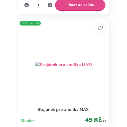
Přidat do košíku
TOP produkt
Stojánek pro andílka MAXI
49 Kč
Skladem
/
ks