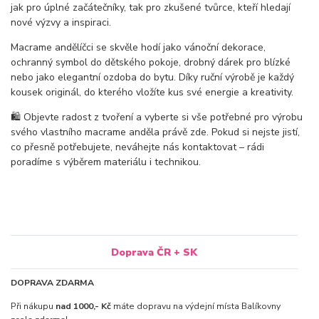
jak pro úplné začátečníky, tak pro zkušené tvůrce, kteří hledají
nové výzvy a inspiraci.
Macrame andělíčci se skvěle hodí jako vánoční dekorace,
ochranný symbol do dětského pokoje, drobný dárek pro blízké
nebo jako elegantní ozdoba do bytu. Díky ruční výrobě je každý
kousek originál, do kterého vložíte kus své energie a kreativity.
🛍️ Objevte radost z tvoření a vyberte si vše potřebné pro výrobu
svého vlastního macrame anděla právě zde. Pokud si nejste jistí,
co přesně potřebujete, neváhejte nás kontaktovat – rádi
poradíme s výběrem materiálu i technikou.
Doprava ČR + SK
DOPRAVA ZDARMA
Při nákupu
nad 1000,- Kč
máte dopravu na výdejní místa Balíkovny