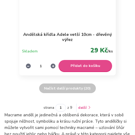
Andělská křídla Adele vetší 10cm - dřevěný
výřez
29 Kč
Skladem
/
ks
Přidat do košíku
Načíst další produkty (20)
strana
z 9
další
Macrame anděl je jedinečná a oblíbená dekorace, která v sobě
spojuje něžnost, symboliku a krásu ruční práce. Tyto andělíčky si
můžete vytvořit sami pomocí techniky macramé – uzlování šňůr
bez použití jehlic nebo háčku. A právě v této kategorii najdete vše