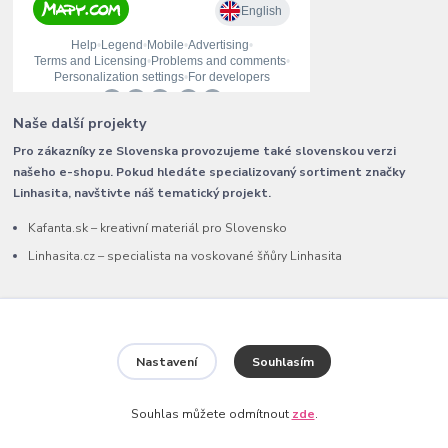
Naše další projekty
Pro zákazníky ze Slovenska provozujeme také slovenskou verzi
našeho e-shopu. Pokud hledáte specializovaný sortiment značky
Linhasita, navštivte náš tematický projekt.
Kafanta.sk – kreativní materiál pro Slovensko
Linhasita.cz – specialista na voskované šňůry Linhasita
Kontakty
Nastavení
Souhlasím
+420 792 370 790
Souhlas můžete odmítnout
zde
.
(Po-Pá, 9-15 hod.)