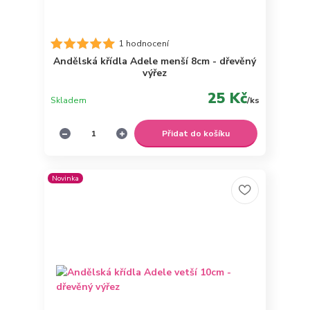
1 hodnocení
Andělská křídla Adele menší 8cm - dřevěný
výřez
25 Kč
Skladem
/
ks
Přidat do košíku
Novinka