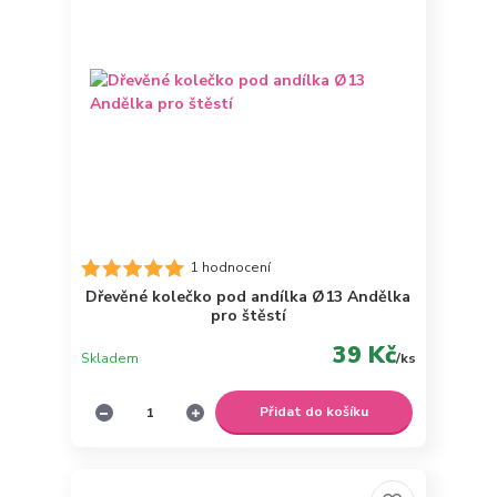
1 hodnocení
Dřevěné kolečko pod andílka Ø13 Andělka
pro štěstí
39 Kč
Skladem
/
ks
Přidat do košíku