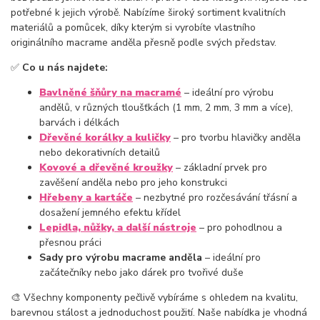
potřebné k jejich výrobě. Nabízíme široký sortiment kvalitních
materiálů a pomůcek, díky kterým si vyrobíte vlastního
originálního macrame anděla přesně podle svých představ.
✅
Co u nás najdete:
Bavlněné šňůry na macramé
– ideální pro výrobu
andělů, v různých tloušťkách (1 mm, 2 mm, 3 mm a více),
barvách i délkách
Dřevěné korálky a kuličky
– pro tvorbu hlavičky anděla
nebo dekorativních detailů
Kovové a dřevěné kroužky
– základní prvek pro
zavěšení anděla nebo pro jeho konstrukci
Hřebeny a kartáče
– nezbytné pro rozčesávání třásní a
dosažení jemného efektu křídel
Lepidla, nůžky, a další nástroje
– pro pohodlnou a
přesnou práci
Sady pro výrobu macrame anděla
– ideální pro
začátečníky nebo jako dárek pro tvořivé duše
🎨 Všechny komponenty pečlivě vybíráme s ohledem na kvalitu,
barevnou stálost a jednoduchost použití. Naše nabídka je vhodná