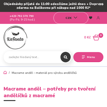
Objednávky přijaté do 11:00 odesíláme ještě dnes • Doprava
zdarma na Balíkovnu při nákupu nad 1000 Kč*
+420 792 370 790
CZK
(Po-Pá, 9-15 hod.)
0
0 Kč
Menu
Macrame anděl – materiál pro výrobu andělíčků
Macrame anděl – potřeby pro tvoření
andělíčků z macramé