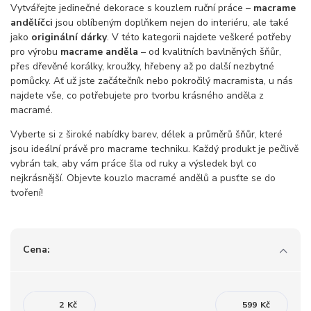
Vytvářejte jedinečné dekorace s kouzlem ruční práce –
macrame
andělíčci
jsou oblíbeným doplňkem nejen do interiéru, ale také
jako
originální dárky
. V této kategorii najdete veškeré potřeby
pro výrobu
macrame anděla
– od kvalitních bavlněných šňůr,
přes dřevěné korálky, kroužky, hřebeny až po další nezbytné
pomůcky. Ať už jste začátečník nebo pokročilý macramista, u nás
najdete vše, co potřebujete pro tvorbu krásného anděla z
macramé.
Vyberte si z široké nabídky barev, délek a průměrů šňůr, které
jsou ideální právě pro macrame techniku. Každý produkt je pečlivě
vybrán tak, aby vám práce šla od ruky a výsledek byl co
nejkrásnější. Objevte kouzlo macramé andělů a pusťte se do
tvoření!
Cena:
Kč
Kč