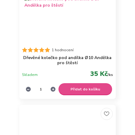
1 hodnocení
Dřevěné kolečko pod andílka Ø10 Andělka
pro štěstí
35 Kč
Skladem
/
ks
Přidat do košíku