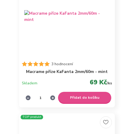
3 hodnocení
Macrame příze KaFanta 2mm/60m - mint
69 Kč
Skladem
/
ks
Přidat do košíku
TOP produkt