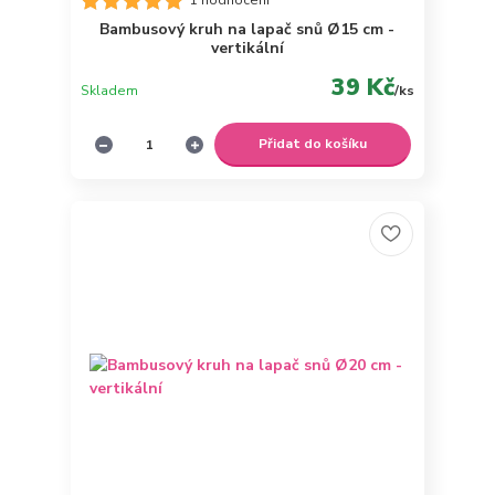
1 hodnocení
Bambusový kruh na lapač snů Ø15 cm -
vertikální
39 Kč
Skladem
/
ks
Přidat do košíku