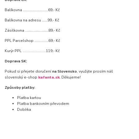
Balíkovna ...........................69,- Kč
Balíkovna na adresu ......99,- Kč
Zásilkovna .........................89,- Kč
PPL Parcelshop ...............69,- Kč
Kurýr PPL .........................119,- Kč
Doprava SK:
Pokud si přejete doručení
na Slovensko
, využijte prosím náš
slovenský e-shop
kafanta.sk
. Děkujeme!
Způsoby platby:
Platba kartou
Platba bankovním převodem
Dobírka