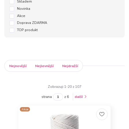
Skladem
Novinka
Akce
Doprava ZDARMA
TOP produkt
Nejnovější
Nejlevnější
Nejdražší
Zobrazuji 1-20 z 107
strana
z 6
další
Akce