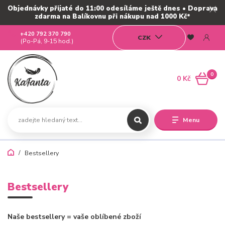
Objednávky přijaté do 11:00 odesíláme ještě dnes • Doprava
zdarma na Balíkovnu při nákupu nad 1000 Kč*
+420 792 370 790
CZK
(Po-Pá, 9-15 hod.)
0
0 Kč
Menu
Bestsellery
Bestsellery
Naše bestsellery = vaše oblíbené zboží