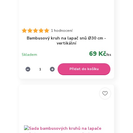
1 hodnocení
Bambusový kruh na lapač snů Ø30 cm -
vertikální
69 Kč
Skladem
/
ks
Přidat do košíku