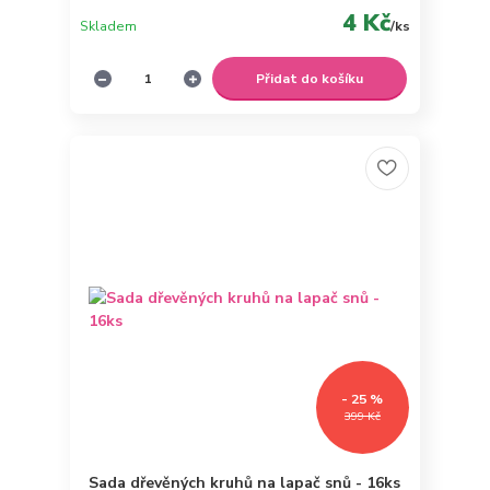
4 Kč
Skladem
/
ks
Přidat do košíku
- 25 %
399 Kč
Sada dřevěných kruhů na lapač snů - 16ks