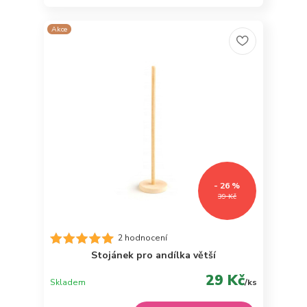
Akce
- 26 %
39 Kč
2 hodnocení
Stojánek pro andílka větší
29 Kč
Skladem
/
ks