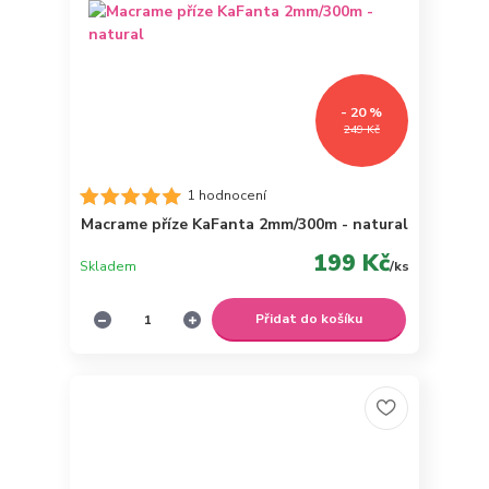
- 20 %
249 Kč
1 hodnocení
Macrame příze KaFanta 2mm/300m - natural
199 Kč
Skladem
/
ks
Přidat do košíku