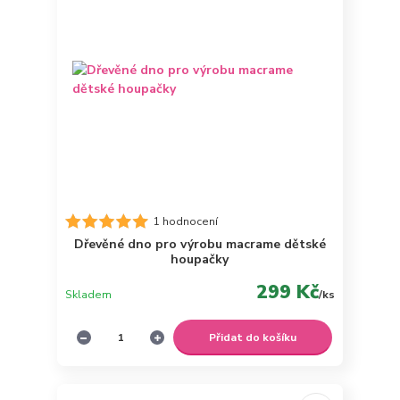
1 hodnocení
Dřevěné dno pro výrobu macrame dětské
houpačky
299 Kč
Skladem
/
ks
Přidat do košíku