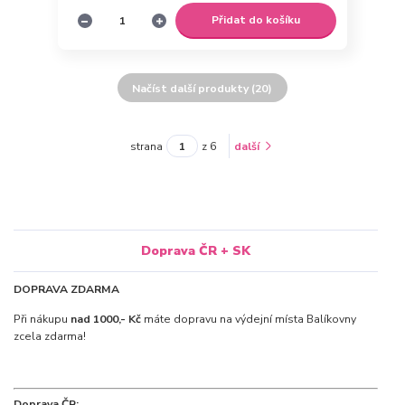
Přidat do košíku
Načíst další produkty (20)
strana
z 6
další
Doprava ČR + SK
DOPRAVA ZDARMA
Při nákupu
nad 1000,- Kč
máte dopravu na výdejní místa Balíkovny
zcela zdarma!
Doprava ČR: