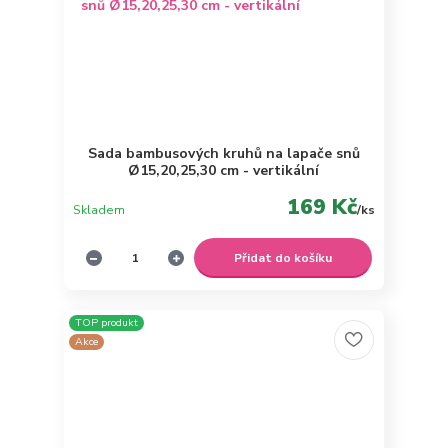
Sada bambusových kruhů na lapače snů
Ø15,20,25,30 cm - vertikální
169 Kč
Skladem
/
ks
Přidat do košíku
TOP produkt
Akce