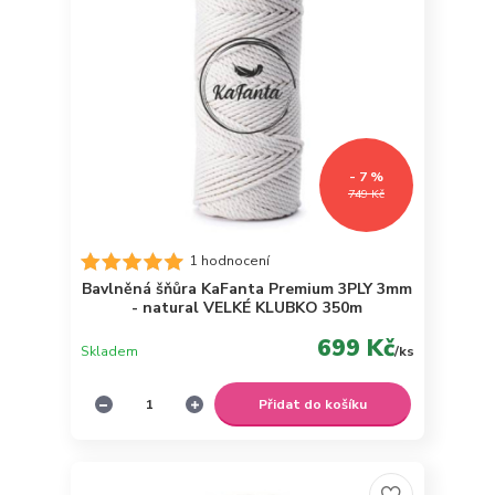
- 7 %
749 Kč
1 hodnocení
Bavlněná šňůra KaFanta Premium 3PLY 3mm
- natural VELKÉ KLUBKO 350m
699 Kč
Skladem
/
ks
Přidat do košíku