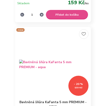
159 Kč
Skladem
/
ks
Přidat do košíku
Akce
- 20 %
199 Kč
Bavlněná šňůra KaFanta 5 mm PREMIUM -