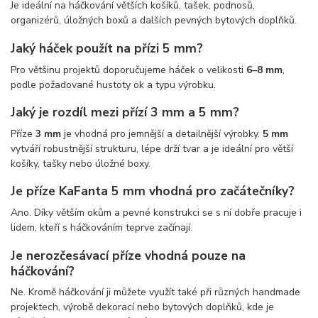
Je ideální na háčkování větších košíků, tašek, podnosů,
organizérů, úložných boxů a dalších pevných bytových doplňků.
Jaký háček použít na přízi 5 mm?
Pro většinu projektů doporučujeme háček o velikosti
6–8 mm
,
podle požadované hustoty ok a typu výrobku.
Jaký je rozdíl mezi přízí 3 mm a 5 mm?
Příze
3 mm
je vhodná pro jemnější a detailnější výrobky.
5 mm
vytváří robustnější strukturu, lépe drží tvar a je ideální pro větší
košíky, tašky nebo úložné boxy.
Je příze KaFanta 5 mm vhodná pro začátečníky?
Ano. Díky větším okům a pevné konstrukci se s ní dobře pracuje i
lidem, kteří s háčkováním teprve začínají.
Je nerozčesávací příze vhodná pouze na
háčkování?
Ne. Kromě háčkování ji můžete využít také při různých handmade
projektech, výrobě dekorací nebo bytových doplňků, kde je