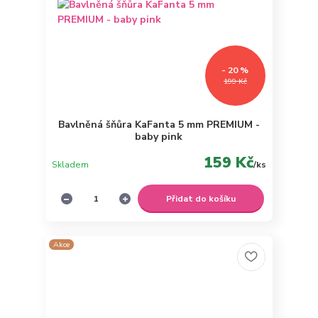
- 20 %
199 Kč
Bavlněná šňůra KaFanta 5 mm PREMIUM -
baby pink
159 Kč
Skladem
/
ks
Přidat do košíku
Akce