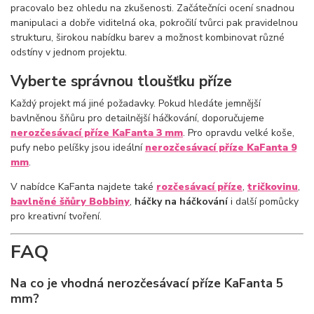
pracovalo bez ohledu na zkušenosti. Začátečníci ocení snadnou
manipulaci a dobře viditelná oka, pokročilí tvůrci pak pravidelnou
strukturu, širokou nabídku barev a možnost kombinovat různé
odstíny v jednom projektu.
Vyberte správnou tloušťku příze
Každý projekt má jiné požadavky. Pokud hledáte jemnější
bavlněnou šňůru pro detailnější háčkování, doporučujeme
nerozčesávací příze KaFanta 3 mm
. Pro opravdu velké koše,
pufy nebo pelíšky jsou ideální
nerozčesávací příze KaFanta 9
mm
.
V nabídce KaFanta najdete také
rozčesávací příze
,
tričkovinu
,
bavlněné šňůry Bobbiny
,
háčky na háčkování
i další pomůcky
pro kreativní tvoření.
FAQ
Na co je vhodná nerozčesávací příze KaFanta 5
mm?