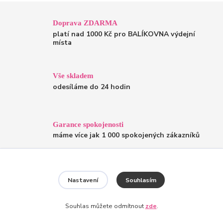
Doprava ZDARMA
platí nad 1000 Kč pro BALÍKOVNA výdejní
místa
Vše skladem
odesíláme do 24 hodin
Garance spokojenosti
máme více jak 1 000 spokojených zákazníků
Recyklujeme, myslíme na přírodu
Nastavení
Souhlasím
posíláme v již jednou použitých krabicích
Souhlas můžete odmítnout
zde
.