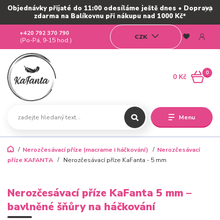
Objednávky přijaté do 11:00 odesíláme ještě dnes • Doprava
zdarma na Balíkovnu při nákupu nad 1000 Kč*
+420 792 370 790
CZK
(Po-Pá, 9-15 hod.)
0
0 Kč
Menu
Nerozčesávací příze (macrame i háčkování)
Nerozčesávací
příze KAFANTA
Nerozčesávací příze KaFanta - 5 mm
Nerozčesávací příze KaFanta 5 mm –
bavlněné šňůry na háčkování