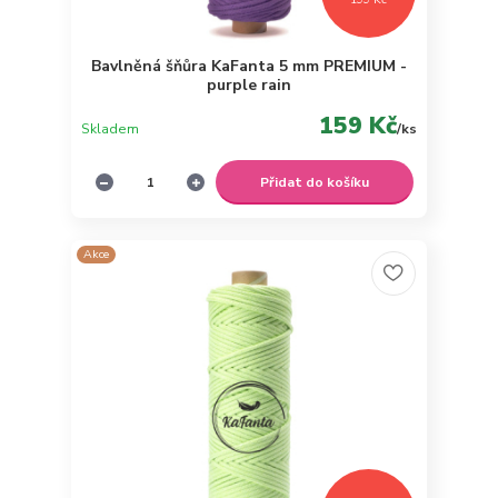
Bavlněná šňůra KaFanta 5 mm PREMIUM -
purple rain
159 Kč
Skladem
/
ks
Přidat do košíku
Akce