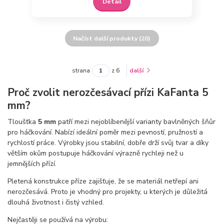
Detail
Načíst další produkty (20)
strana
z 6
další
Proč zvolit nerozčesávací přízi KaFanta 5
mm?
Tloušťka
5 mm
patří mezi nejoblíbenější varianty bavlněných šňůr
pro háčkování. Nabízí ideální poměr mezi pevností, pružností a
rychlostí práce. Výrobky jsou stabilní, dobře drží svůj tvar a díky
větším okům postupuje háčkování výrazně rychleji než u
jemnějších přízí.
Pletená konstrukce příze zajišťuje, že se materiál netřepí ani
nerozčesává. Proto je vhodný pro projekty, u kterých je důležitá
dlouhá životnost i čistý vzhled.
Nejčastěji se používá na výrobu: