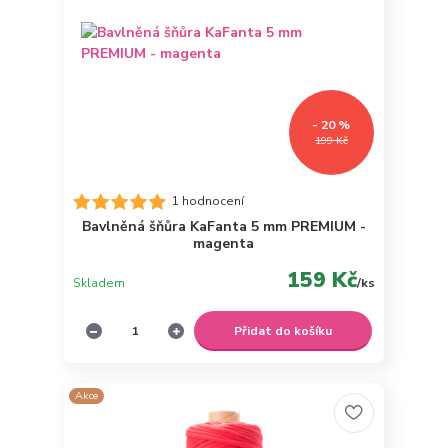
- 20 %
199 Kč
1 hodnocení
Bavlněná šňůra KaFanta 5 mm PREMIUM -
magenta
159 Kč
Skladem
/
ks
Přidat do košíku
Akce