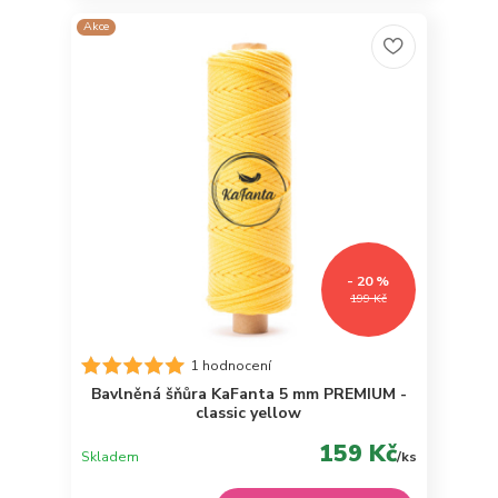
Akce
- 20 %
199 Kč
1 hodnocení
Bavlněná šňůra KaFanta 5 mm PREMIUM -
classic yellow
159 Kč
Skladem
/
ks