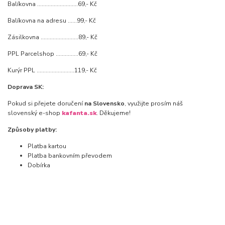
Balíkovna ...........................69,- Kč
Balíkovna na adresu ......99,- Kč
Zásilkovna .........................89,- Kč
PPL Parcelshop ...............69,- Kč
Kurýr PPL .........................119,- Kč
Doprava SK:
Pokud si přejete doručení
na Slovensko
, využijte prosím náš
slovenský e-shop
kafanta.sk
. Děkujeme!
Způsoby platby:
Platba kartou
Platba bankovním převodem
Dobírka