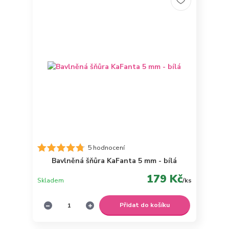
5 hodnocení
Bavlněná šňůra KaFanta 5 mm - bílá
179 Kč
Skladem
/
ks
Přidat do košíku