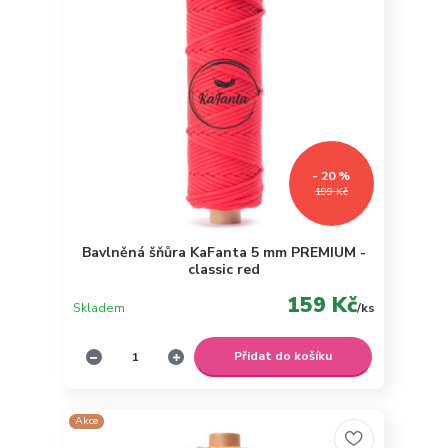
- 20 %
199 Kč
Bavlněná šňůra KaFanta 5 mm PREMIUM -
classic red
159 Kč
Skladem
/
ks
Přidat do košíku
Akce