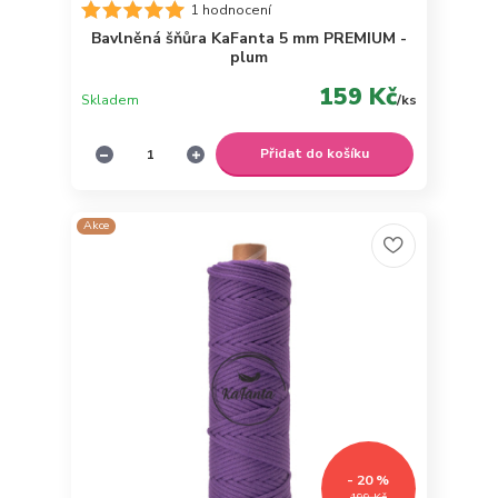
1 hodnocení
Bavlněná šňůra KaFanta 5 mm PREMIUM -
plum
159 Kč
Skladem
/
ks
Přidat do košíku
Akce
- 20 %
199 Kč