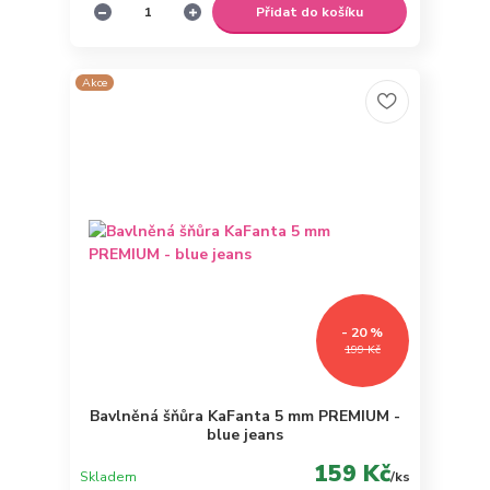
Přidat do košíku
Akce
- 20 %
199 Kč
Bavlněná šňůra KaFanta 5 mm PREMIUM -
blue jeans
159 Kč
Skladem
/
ks