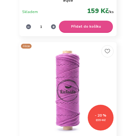
aqua
159 Kč
Skladem
/
ks
Přidat do košíku
Akce
- 20 %
199 Kč