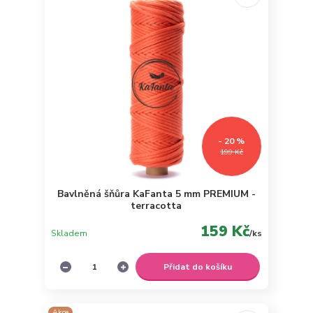
- 20 %
199 Kč
Bavlněná šňůra KaFanta 5 mm PREMIUM -
terracotta
159 Kč
Skladem
/
ks
Přidat do košíku
Akce