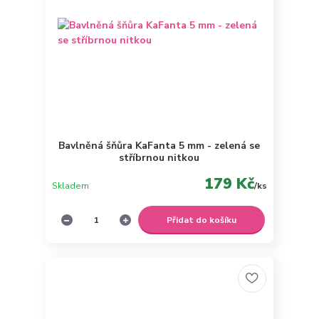
Bavlněná šňůra KaFanta 5 mm - zelená se
stříbrnou nitkou
179 Kč
Skladem
/
ks
Přidat do košíku