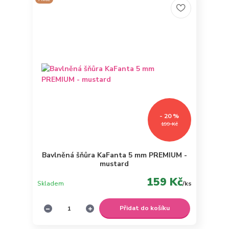
- 20 %
199 Kč
Bavlněná šňůra KaFanta 5 mm PREMIUM -
mustard
159 Kč
Skladem
/
ks
Přidat do košíku