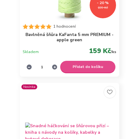
- 20 %
199 Kč
1 hodnocení
Bavlněná šňůra KaFanta 5 mm PREMIUM -
apple green
159 Kč
Skladem
/
ks
Přidat do košíku
Novinka