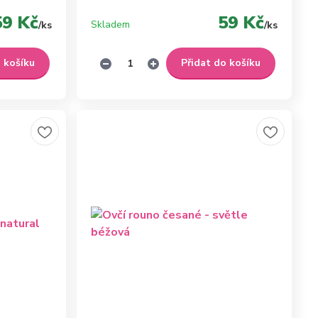
59 Kč
59 Kč
Skladem
/
ks
/
ks
o košíku
Přidat do košíku