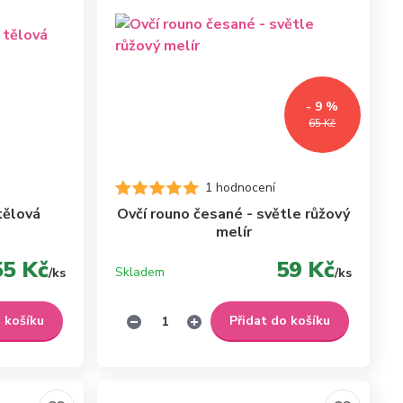
- 9 %
65 Kč
1 hodnocení
tělová
Ovčí rouno česané - světle růžový
melír
55 Kč
59 Kč
Skladem
/
ks
/
ks
o košíku
Přidat do košíku