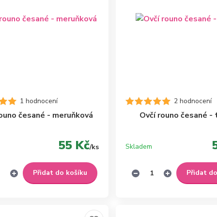
1 hodnocení
2 hodnocení
rouno česané - meruňková
Ovčí rouno česané - 
55 Kč
Skladem
/
ks
Přidat do košíku
Přidat d