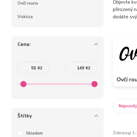
Objevte kva
Ovčí rouno
přirozený n
dodáte svý
Viskóza
Cena:
Kč
Kč
Ovčí ro
Nejnověj
Štítky
Zobrazuji 1-
Skladem