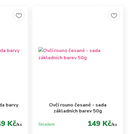
da barvy
Ovčí rouno česané - sada
základních barev 50g
49 Kč
149 Kč
Skladem
/
ks
/
ks