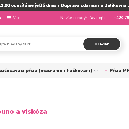
11:00 odesíláme ještě dnes • Doprava zdarma na Balíkovnu 
a
Nevíte si rady? Zavolejte.
+420 79
Více
Hledat
ozčesávací příze (macrame i háčkování)
Příze 
ouno a viskóza