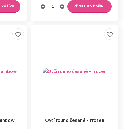
o košíku
Přidat do košíku
rainbow
Ovčí rouno česané - frozen