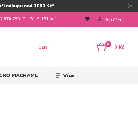
při nákupu nad 1000 Kč*
2 370 790
(Po-Pá, 9-15 hod.)
Přihlášení
0
0 Kč
CZK
Více
MICRO MACRAME