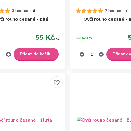
3 hodnocení
2 hodnocení
čí rouno česané - bílá
Ovčí rouno česané - 
55 Kč
Skladem
/
ks
Přidat do košíku
Přidat d