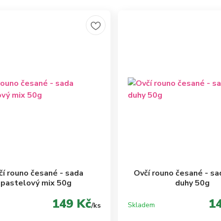
čí rouno česané - sada
Ovčí rouno česané - sa
pastelový mix 50g
duhy 50g
149 Kč
1
Skladem
/
ks