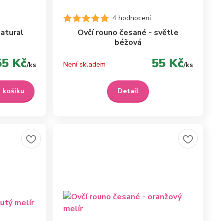
4 hodnocení
natural
Ovčí rouno česané - světle
béžová
55 Kč
55 Kč
Není skladem
/
ks
/
ks
o košíku
Detail