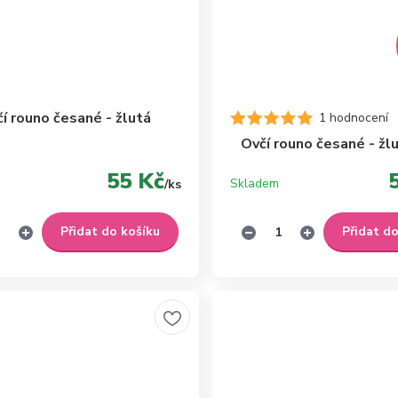
í rouno česané - žlutá
1 hodnocení
Ovčí rouno česané - žlu
55 Kč
Skladem
/
ks
Přidat do košíku
Přidat d