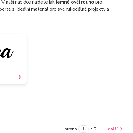
. V naší nabídce najdete jak
jemné ovčí rouno
pro
rte si ideální materiál pro své rukodělné projekty a
strana
z 5
další