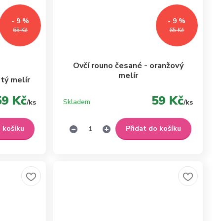
- 9 %
- 9 %
65 Kč
65 Kč
Ovčí rouno česané - oranžový
melír
tý melír
59 Kč
59 Kč
Skladem
/
ks
/
ks
o košíku
Přidat do košíku