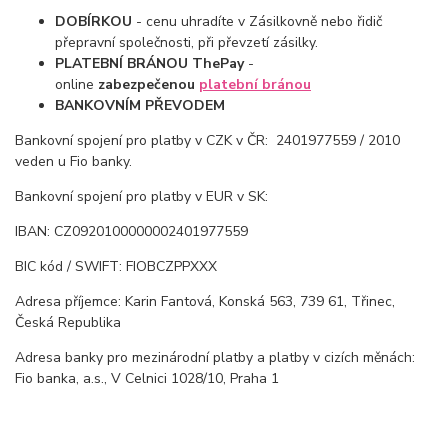
DOBÍRKOU
- cenu uhradíte v Zásilkovně nebo řidič
přepravní společnosti, při převzetí zásilky.
PLATEBNÍ BRÁNOU ThePay
-
online
zabezpečenou
platební bránou
BANKOVNÍM PŘEVODEM
Bankovní spojení pro platby v CZK v ČR: 2401977559 / 2010
veden u Fio banky.
Bankovní spojení pro platby v EUR v SK:
IBAN: CZ0920100000002401977559
BIC kód / SWIFT: FIOBCZPPXXX
Adresa příjemce: Karin Fantová, Konská 563, 739 61, Třinec,
Česká Republika
Adresa banky pro mezinárodní platby a platby v cizích měnách:
Fio banka, a.s., V Celnici 1028/10, Praha 1