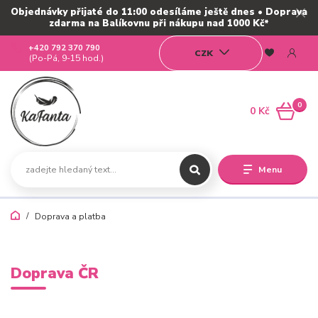
Objednávky přijaté do 11:00 odesíláme ještě dnes • Doprava
zdarma na Balíkovnu při nákupu nad 1000 Kč*
+420 792 370 790
CZK
(Po-Pá, 9-15 hod.)
0
0 Kč
Menu
Doprava a platba
Doprava ČR