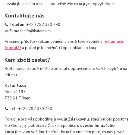
neváhejte se nám ozvat – společně vše co nejrychleji vyřešíme.
Kontaktujte nás
📞
Telefon:
+420 792 370 790
📧
E-mail:
info@kafanta.cz
Prosíme, přiložte k reklamovanému zboží také vyplněný
reklamační
formulář
a pokud je to možné, i kopii dokladu o koupi.
Kam zboží zaslat?
Reklamované zboží můžete odeslat dopravcem dle Vašeho výběru na
adresu:
KaFanta.cz
Konská 197
739 61 Třinec
📞 Tel.: +420 792 370 790
Pokud je pro Vás pohodlnější využít
Zásilkovnu
, stačí balíček podat na
kterékoliv její pobočce v České republice
s uvedením našeho
kódu
(ten vám sdělíme telefonicky nebo emailem poté, co nás prvně