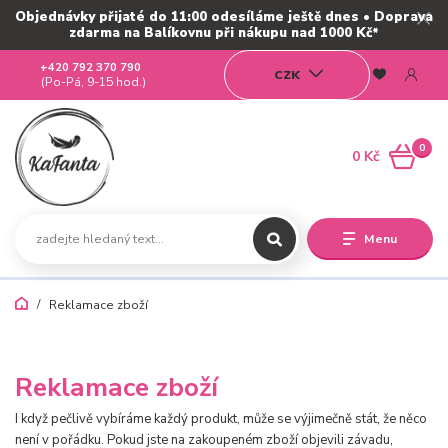
Objednávky přijaté do 11:00 odesíláme ještě dnes • Doprava
zdarma na Balíkovnu při nákupu nad 1000 Kč*
+420 792 370 790
CZK
(Po-Pá, 9-15 hod.)
0
0 Kč
Menu
Reklamace zboží
Reklamace zboží
I když pečlivě vybíráme každý produkt, může se výjimečně stát, že něco
není v pořádku. Pokud jste na zakoupeném zboží objevili závadu,