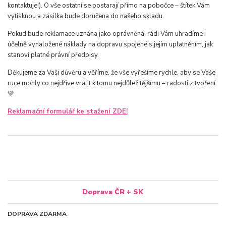
kontaktuje!). O vše ostatní se postarají přímo na pobočce – štítek Vám
vytisknou a zásilka bude doručena do našeho skladu.
Pokud bude reklamace uznána jako oprávněná, rádi Vám uhradíme i
účelně vynaložené náklady na dopravu spojené s jejím uplatněním, jak
stanoví platné právní předpisy.
Děkujeme za Vaši důvěru a věříme, že vše vyřešíme rychle, aby se Vaše
ruce mohly co nejdříve vrátit k tomu nejdůležitějšímu – radosti z tvoření.
💛
Reklamační formulář ke stažení ZDE!
Doprava ČR + SK
DOPRAVA ZDARMA