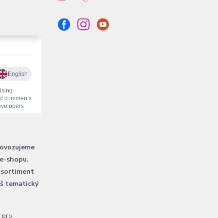
rovozujeme
 e-shopu.
 sortiment
áš tematický
l pro