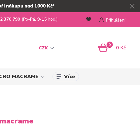
při nákupu nad 1000 Kč*
2 370 790
(Po-Pá, 9-15 hod.)
Přihlášení
0
0 Kč
CZK
Více
MICRO MACRAME
o macrame