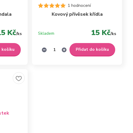
1 hodnocení
ndala
Kovový přívěsek křídla
15 Kč
15 Kč
Skladem
/
ks
/
ks
o košíku
Přidat do košíku