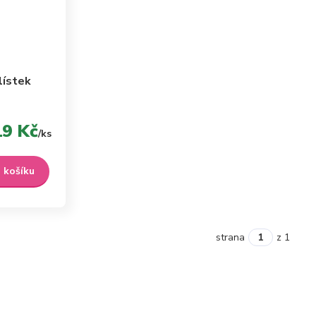
lístek
19 Kč
/
ks
o košíku
strana
z 1