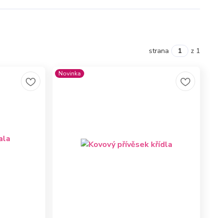
strana
z 1
Novinka