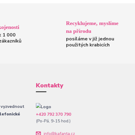
Recyklujeme, myslíme
ojenosti
na přírodu
k 1 000
posíláme v již jednou
zákazníků
použitých krabicích
Kontakty
 vyzvednout
lefonické
+420 792 370 790
(Po-Pá, 9-15 hod.)
info@kafanta.cz