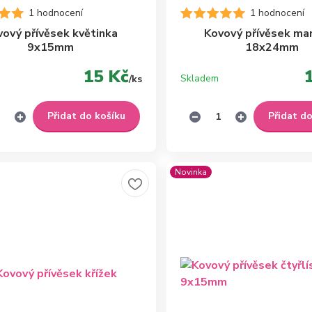
1 hodnocení
1 hodnocení
vový přívěsek květinka
Kovový přívěsek ma
9x15mm
18x24mm
15 Kč
Skladem
/
ks
Přidat do košíku
Přidat d
Novinka