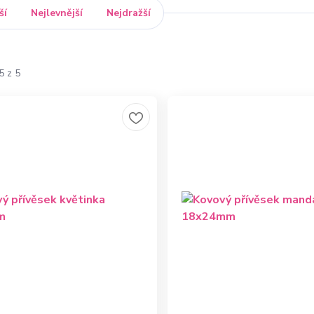
ší
Nejlevnější
Nejdražší
5 z 5