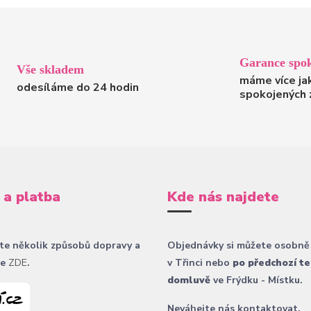
Garance spok
Vše skladem
máme více ja
odesíláme do 24 hodin
spokojených 
 a platba
Kde nás najdete
te několik způsobů dopravy a
Objednávky si můžete osobně
ce
ZDE
.
v Třinci nebo
po předchozí te
domluvě
ve Frýdku - Místku.
Neváhejte nás kontaktovat.