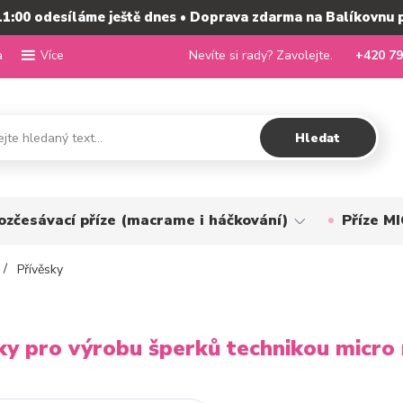
11:00 odesíláme ještě dnes • Doprava zdarma na Balíkovnu 
a
Nevíte si rady? Zavolejte.
+420 79
Více
Hledat
ozčesávací příze (macrame i háčkování)
Příze 
Přívěsky
ky pro výrobu šperků technikou micr