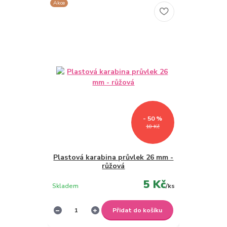
Akce
- 50 %
10 Kč
Plastová karabina průvlek 26 mm -
růžová
5 Kč
Skladem
/
ks
Přidat do košíku