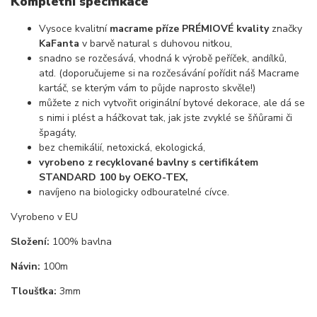
Kompletní specifikace
Vysoce kvalitní
macrame příze PRÉMIOVÉ kvality
značky
KaFanta
v barvě natural s duhovou nitkou,
snadno se rozčesává, vhodná k výrobě peříček, andílků,
atd. (doporučujeme si na rozčesávání pořídit náš Macrame
kartáč, se kterým vám to půjde naprosto skvěle!)
můžete z nich vytvořit originální bytové dekorace, ale dá se
s nimi i plést a háčkovat tak, jak jste zvyklé se šňůrami či
špagáty,
bez chemikálií, netoxická, ekologická,
vyrobeno z recyklované bavlny s certifikátem
STANDARD 100 by OEKO-TEX,
navíjeno na biologicky odbouratelné cívce.
Vyrobeno v EU
Složení:
100% bavlna
Návin:
100m
Tloušťka:
3mm