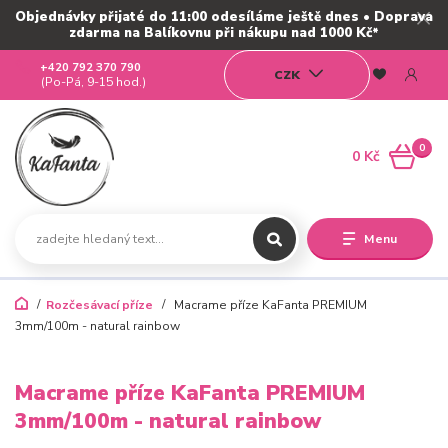
Objednávky přijaté do 11:00 odesíláme ještě dnes • Doprava
zdarma na Balíkovnu při nákupu nad 1000 Kč*
+420 792 370 790
CZK
(Po-Pá, 9-15 hod.)
0
0 Kč
Menu
Rozčesávací příze
Macrame příze KaFanta PREMIUM
3mm/100m - natural rainbow
Macrame příze KaFanta PREMIUM
3mm/100m - natural rainbow