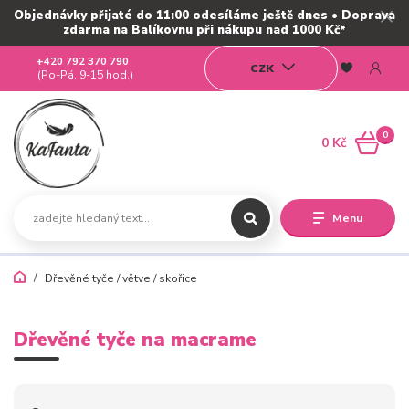
Objednávky přijaté do 11:00 odesíláme ještě dnes • Doprava
zdarma na Balíkovnu při nákupu nad 1000 Kč*
+420 792 370 790
CZK
(Po-Pá, 9-15 hod.)
0
0 Kč
Menu
Dřevěné tyče / větve / skořice
Dřevěné tyče na macrame