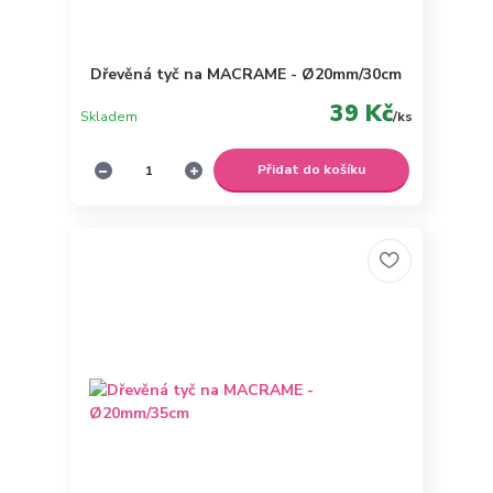
Dřevěná tyč na MACRAME - Ø20mm/30cm
39 Kč
Skladem
/
ks
Přidat do košíku