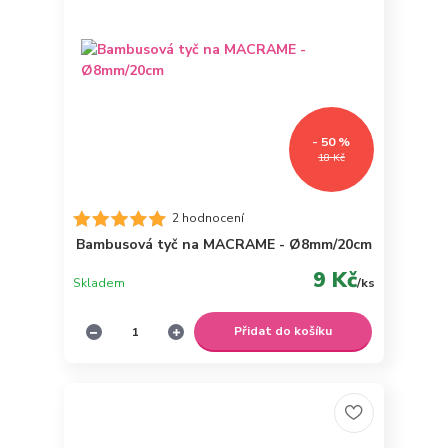
- 50 %
18 Kč
2 hodnocení
Bambusová tyč na MACRAME - Ø8mm/20cm
9 Kč
Skladem
/
ks
Přidat do košíku