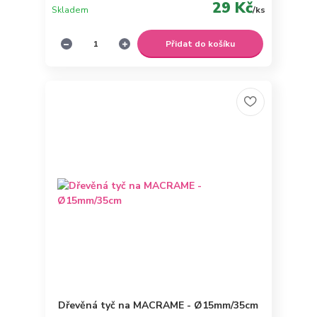
29 Kč
Skladem
/
ks
Přidat do košíku
Dřevěná tyč na MACRAME - Ø15mm/35cm