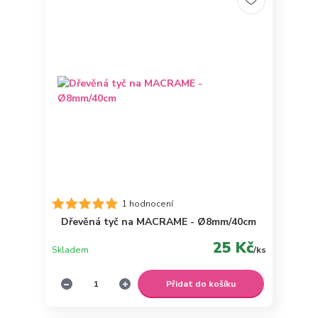
1 hodnocení
Dřevěná tyč na MACRAME - Ø8mm/40cm
25 Kč
Skladem
/
ks
Přidat do košíku