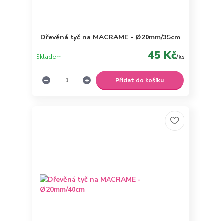
Dřevěná tyč na MACRAME - Ø20mm/35cm
45 Kč
Skladem
/
ks
Přidat do košíku