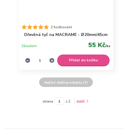
2 hodnocení
Dřevěná tyč na MACRAME - Ø20mm/45cm
55 Kč
Skladem
/
ks
Přidat do košíku
Načíst další produkty (7)
strana
z 2
další