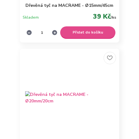
Dřevěná tyč na MACRAME - Ø15mm/45cm
39 Kč
Skladem
/
ks
Přidat do košíku