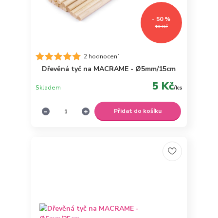
- 50 %
10 Kč
2 hodnocení
Dřevěná tyč na MACRAME - Ø5mm/15cm
5 Kč
Skladem
/
ks
Přidat do košíku