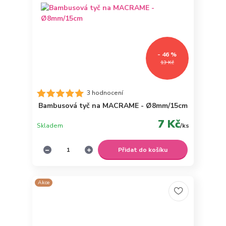
- 46 %
13 Kč
3 hodnocení
Bambusová tyč na MACRAME - Ø8mm/15cm
7 Kč
Skladem
/
ks
Přidat do košíku
Akce