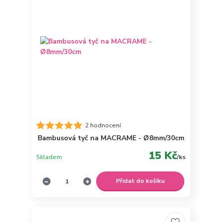
2 hodnocení
Bambusová tyč na MACRAME - Ø8mm/30cm
15 Kč
Skladem
/
ks
Přidat do košíku