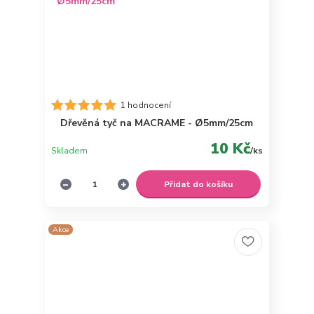
1 hodnocení
Dřevěná tyč na MACRAME - Ø5mm/25cm
10 Kč
Skladem
/
ks
Přidat do košíku
Akce