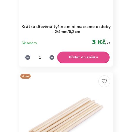
Krátká dřevěná tyč na mini macrame ozdoby
- Ø4mm/6,3cm
3 Kč
Skladem
/
ks
Přidat do košíku
Akce