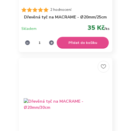
2 hodnocení
Dřevěná tyč na MACRAME - Ø20mm/25cm
35 Kč
Skladem
/
ks
Přidat do košíku