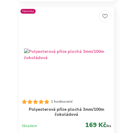
Novinka
1 hodnocení
Polyesterová příze plochá 3mm/100m
čokoládová
169 Kč
Skladem
/
ks