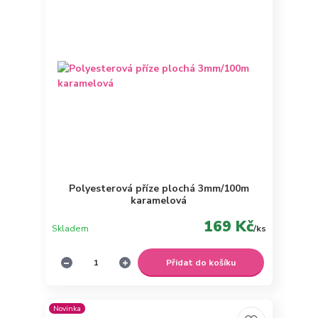
Polyesterová příze plochá 3mm/100m
karamelová
169 Kč
Skladem
/
ks
Přidat do košíku
Novinka