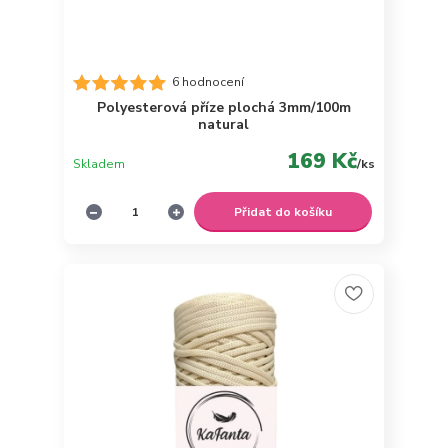
6 hodnocení
Polyesterová příze plochá 3mm/100m
natural
169 Kč
Skladem
/
ks
Přidat do košíku