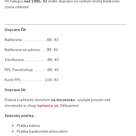
Při nákupu
nad 1000,- Kč
máte dopravu na výdejní místa Balíkovny
zcela zdarma!
Doprava ČR:
Balíkovna ...........................69,- Kč
Balíkovna na adresu ......99,- Kč
Zásilkovna .........................89,- Kč
PPL Parcelshop ...............69,- Kč
Kurýr PPL .........................119,- Kč
Doprava SK:
Pokud si přejete doručení
na Slovensko
, využijte prosím náš
slovenský e-shop
kafanta.sk
. Děkujeme!
Způsoby platby:
Platba kartou
Platba bankovním převodem