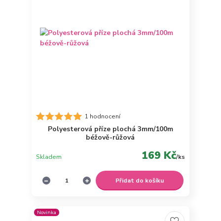
1 hodnocení
Polyesterová příze plochá 3mm/100m
béžově-růžová
169 Kč
Skladem
/
ks
Přidat do košíku
Novinka