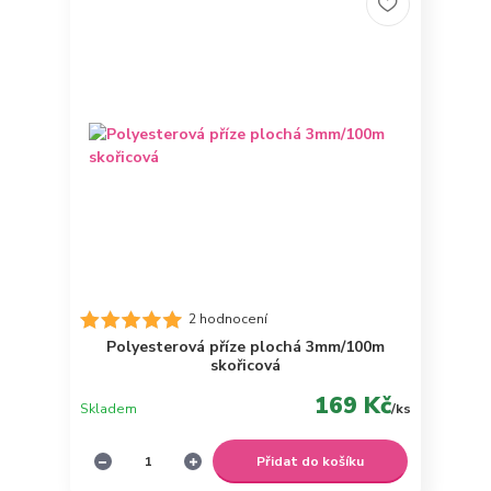
2 hodnocení
Polyesterová příze plochá 3mm/100m
skořicová
169 Kč
Skladem
/
ks
Přidat do košíku