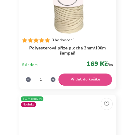
3 hodnocení
Polyesterová příze plochá 3mm/100m
šampaň
169 Kč
Skladem
/
ks
Přidat do košíku
TOP produkt
Novinka