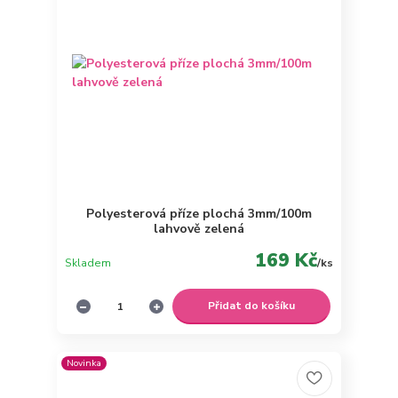
Polyesterová příze plochá 3mm/100m
lahvově zelená
169 Kč
Skladem
/
ks
Přidat do košíku
Novinka