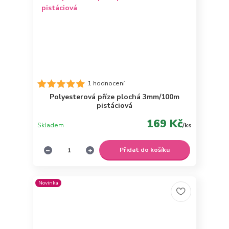
1 hodnocení
Polyesterová příze plochá 3mm/100m
pistáciová
169 Kč
Skladem
/
ks
Přidat do košíku
Novinka