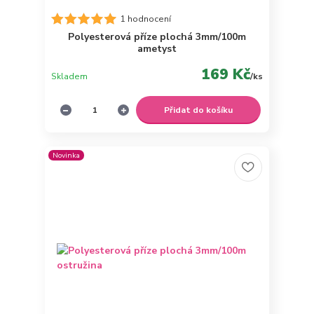
1 hodnocení
Polyesterová příze plochá 3mm/100m
ametyst
169 Kč
Skladem
/
ks
Přidat do košíku
Novinka