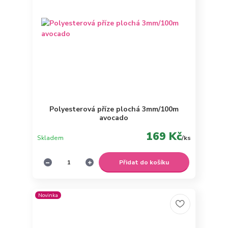
Polyesterová příze plochá 3mm/100m
avocado
169 Kč
Skladem
/
ks
Přidat do košíku
Novinka