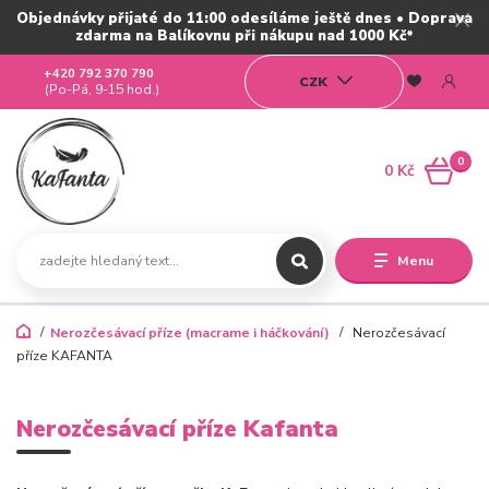
Objednávky přijaté do 11:00 odesíláme ještě dnes • Doprava
zdarma na Balíkovnu při nákupu nad 1000 Kč*
+420 792 370 790
CZK
(Po-Pá, 9-15 hod.)
0
0 Kč
Menu
Nerozčesávací příze (macrame i háčkování)
Nerozčesávací
příze KAFANTA
Nerozčesávací příze Kafanta