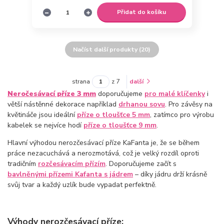
Přidat do košíku
Načíst další produkty (20)
strana
z 7
další
Neročesávací příze 3 mm
doporučujeme
pro malé klíčenky
i
větší nástěnné dekorace například
drhanou sovu
. Pro závěsy na
květináče jsou ideální
příze o tloušťce 5 mm
, zatímco pro výrobu
kabelek se nejvíce hodí
příze o tloušťce 9 mm
.
Hlavní výhodou nerozčesávací příze KaFanta je, že se během
práce nezacuchává a nerozmotává, což je velký rozdíl oproti
tradičním
rozčesávacím přízím
. Doporučujeme začít s
bavlněnými přízemi Kafanta s jádrem
– díky jádru drží krásně
svůj tvar a každý uzlík bude vypadat perfektně.
Výhody nerozčesávací příze: