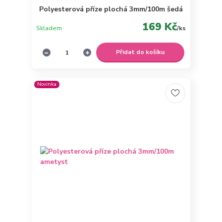
Polyesterová příze plochá 3mm/100m šedá
169 Kč
Skladem
/
ks
Přidat do košíku
Novinka