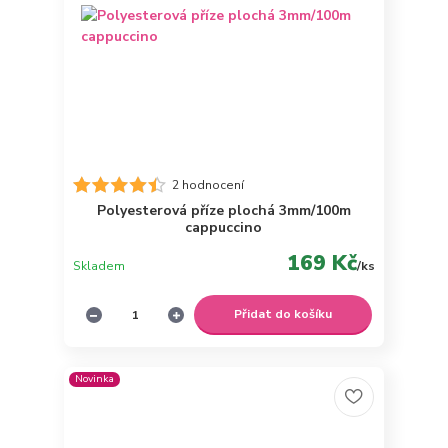
2 hodnocení
Polyesterová příze plochá 3mm/100m
cappuccino
169 Kč
Skladem
/
ks
Přidat do košíku
Novinka