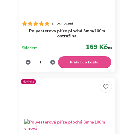
2 hodnocení
Polyesterová příze plochá 3mm/100m
ostružina
169 Kč
Skladem
/
ks
Přidat do košíku
Novinka