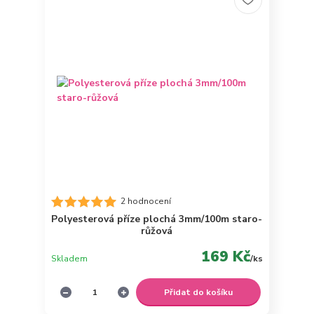
2 hodnocení
Polyesterová příze plochá 3mm/100m staro-
růžová
169 Kč
Skladem
/
ks
Přidat do košíku