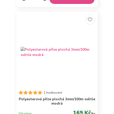
1 hodnocení
Polyesterová příze plochá 3mm/100m světle
modrá
169 Kč
Skladem
/
ks