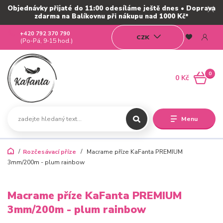
Objednávky přijaté do 11:00 odesíláme ještě dnes • Doprava
zdarma na Balíkovnu při nákupu nad 1000 Kč*
+420 792 370 790
CZK
(Po-Pá, 9-15 hod.)
0
0 Kč
Menu
Rozčesávací příze
Macrame příze KaFanta PREMIUM
3mm/200m - plum rainbow
Macrame příze KaFanta PREMIUM
3mm/200m - plum rainbow