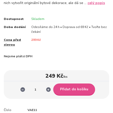
nich vytvořit originální bytové dekorace, ale dá se ...
celý popis
Dostupnost
Skladem
Doba dodání
Odesíláme do 24 h • Doprava od 69 Kč • Tvořte bez
čekání
Cena před
299 Kč
slevou
Nejsme plátci DPH
249 Kč
/
ks
Přidat do košíku
Číslo
VAE11