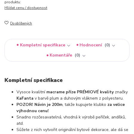
produktu:
Hlídat cenu / dostupnost
Do oblíbených
Kompletní specifikace
Hodnocení
0
Komentáře
0
Kompletní specifikace
Vysoce kvalitní
macrame příze PRÉMIOVÉ kvality
značky
KaFanta
v barvě plum a duhovým vláknem z polyesteru.
POZOR! Návin je 200m
, takže kupujete klubko
za velice
výhodnou cenu!
Snadno rozčesavatelná, vhodná k výrobě peříček, andílků,
atd.
Sůžete z nich vytvořit originální bytové dekorace, ale dá se