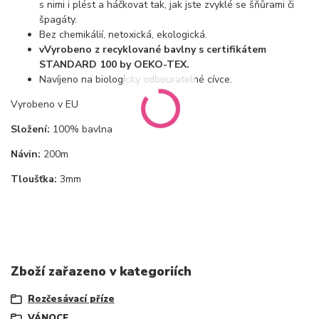
s nimi i plést a háčkovat tak, jak jste zvyklé se šňůrami či
špagáty.
Bez chemikálií, netoxická, ekologická.
vVyrobeno z recyklované bavlny s certifikátem
STANDARD 100 by OEKO-TEX.
Navíjeno na biologicky odbouratelné cívce.
Vyrobeno v EU
Složení:
100% bavlna
Návin:
200m
Tloušťka:
3mm
Zboží zařazeno v kategoriích
Rozčesávací příze
VÁNOCE