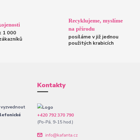
Recyklujeme, myslíme
ojenosti
na přírodu
k 1 000
posíláme v již jednou
zákazníků
použitých krabicích
Kontakty
 vyzvednout
lefonické
+420 792 370 790
(Po-Pá, 9-15 hod.)
info@kafanta.cz