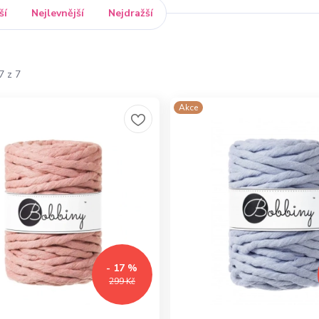
ší
Nejlevnější
Nejdražší
7 z 7
Akce
- 17 %
299 Kč