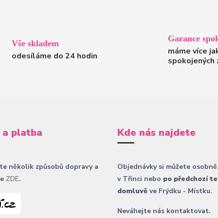
Garance spok
Vše skladem
máme více ja
odesíláme do 24 hodin
spokojených 
 a platba
Kde nás najdete
te několik způsobů dopravy a
Objednávky si můžete osobně
ce
ZDE
.
v Třinci nebo
po předchozí te
domluvě
ve Frýdku - Místku.
Neváhejte nás kontaktovat.