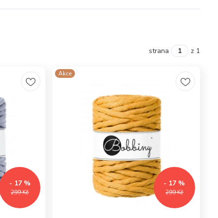
strana
z 1
Akce
- 17 %
- 17 %
299 Kč
299 Kč