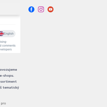
rovozujeme
 e-shopu.
 sortiment
áš tematický
l pro