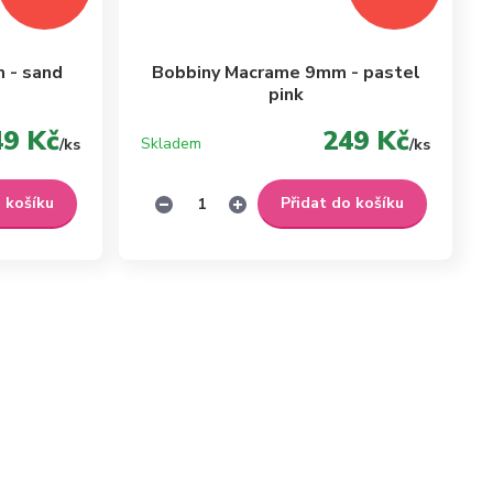
 - sand
Bobbiny Macrame 9mm - pastel
pink
49 Kč
249 Kč
Skladem
/
ks
/
ks
o košíku
Přidat do košíku