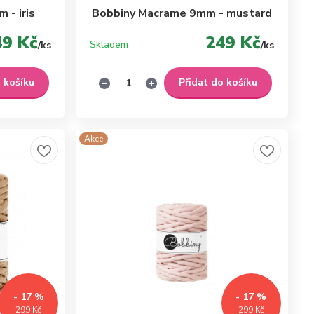
 - iris
Bobbiny Macrame 9mm - mustard
49 Kč
249 Kč
Skladem
/
ks
/
ks
o košíku
Přidat do košíku
Akce
- 17 %
- 17 %
299 Kč
299 Kč