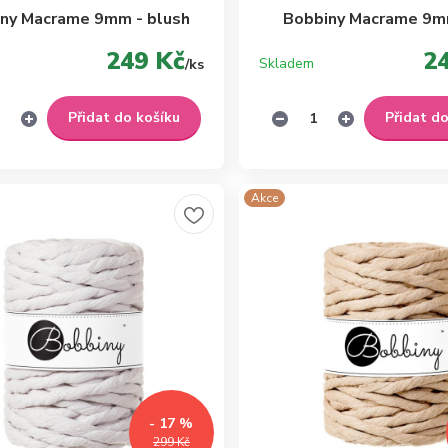
ny Macrame 9mm - blush
Bobbiny Macrame 9mm
249 Kč
2
Skladem
/
ks
Přidat do košíku
Přidat d
Akce
- 17 %
299 Kč