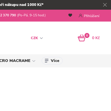
při nákupu nad 1000 Kč*
2 370 790
(Po-Pá, 9-15 hod.)
Přihlášení
0
0 Kč
CZK
Více
MICRO MACRAME