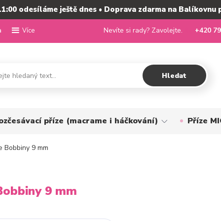
11:00 odesíláme ještě dnes • Doprava zdarma na Balíkovnu 
a
Nevíte si rady? Zavolejte.
+420 79
Více
Hledat
ozčesávací příze (macrame i háčkování)
Příze 
e Bobbiny 9 mm
Bobbiny 9 mm