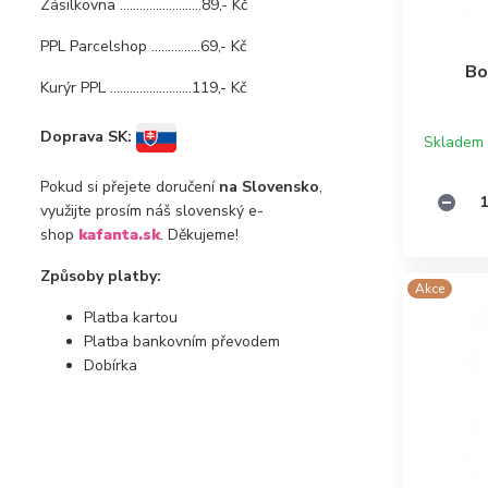
Zásilkovna .........................89,- Kč
PPL Parcelshop ...............69,- Kč
Bo
Kurýr PPL .........................119,- Kč
Doprava SK:
Skladem
Pokud si přejete doručení
na Slovensko
,
využijte prosím náš slovenský e-
shop
kafanta.sk
. Děkujeme!
Způsoby platby:
Akce
Platba kartou
Platba bankovním převodem
Dobírka