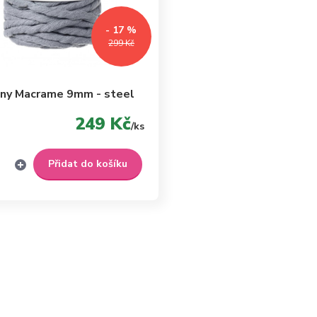
- 17 %
299 Kč
ny Macrame 9mm - steel
249 Kč
/
ks
Přidat do košíku