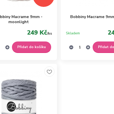
bbiny Macrame 9mm -
Bobbiny Macrame 9mm
moonlight
249 Kč
2
Skladem
/
ks
Přidat do košíku
Přidat d