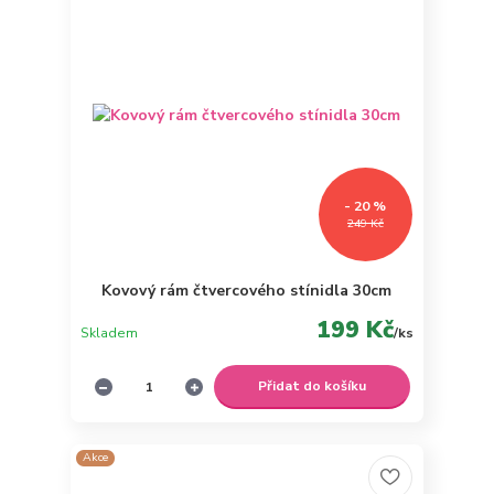
- 20 %
249 Kč
Kovový rám čtvercového stínidla 30cm
199 Kč
Skladem
/
ks
Přidat do košíku
Akce