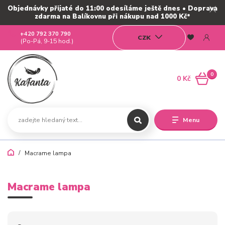
Objednávky přijaté do 11:00 odesíláme ještě dnes • Doprava
zdarma na Balíkovnu při nákupu nad 1000 Kč*
+420 792 370 790
CZK
(Po-Pá, 9-15 hod.)
0
0 Kč
Menu
Macrame lampa
Macrame lampa