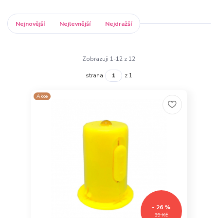
Nejnovější
Nejlevnější
Nejdražší
Zobrazuji 1-12 z 12
strana
z 1
Akce
- 26 %
39 Kč