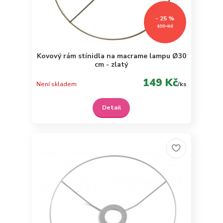
- 25 %
199 Kč
Kovový rám stínidla na macrame lampu Ø30
cm - zlatý
149 Kč
Není skladem
/
ks
Detail