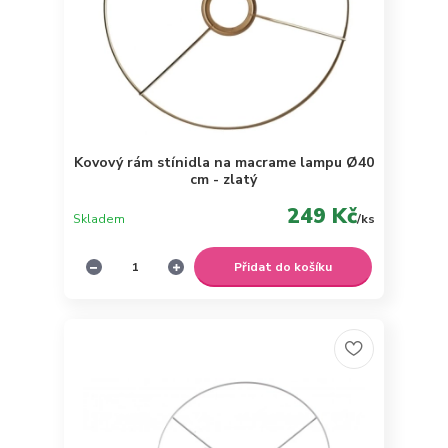
Kovový rám stínidla na macrame lampu Ø40
cm - zlatý
249 Kč
Skladem
/
ks
Přidat do košíku