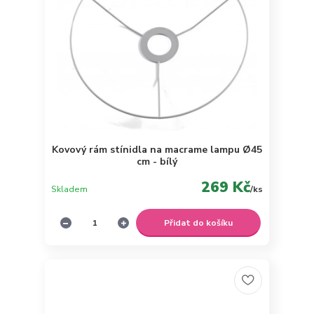
Kovový rám stínidla na macrame lampu Ø45
cm - bílý
269 Kč
Skladem
/
ks
Přidat do košíku