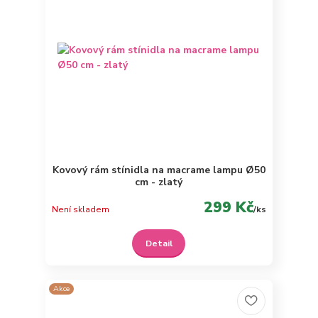
Kovový rám stínidla na macrame lampu Ø50
cm - zlatý
299 Kč
Není skladem
/
ks
Detail
Akce