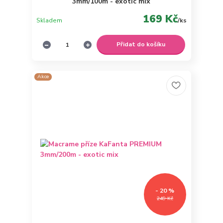
3mm/100m - exotic mix
169 Kč
Skladem
/
ks
Přidat do košíku
Akce
- 20 %
249 Kč