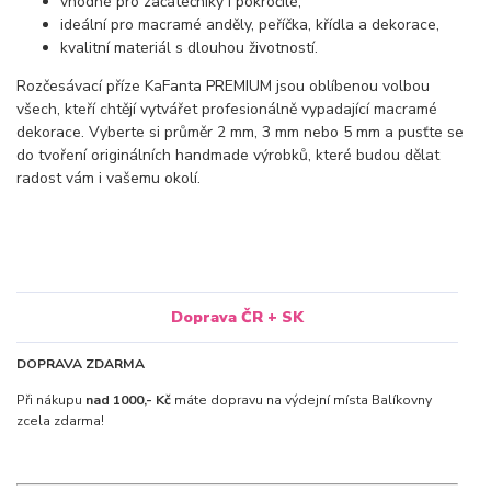
vhodné pro začátečníky i pokročilé,
ideální pro macramé anděly, peříčka, křídla a dekorace,
kvalitní materiál s dlouhou životností.
Rozčesávací příze KaFanta PREMIUM jsou oblíbenou volbou
všech, kteří chtějí vytvářet profesionálně vypadající macramé
dekorace. Vyberte si průměr 2 mm, 3 mm nebo 5 mm a pusťte se
do tvoření originálních handmade výrobků, které budou dělat
radost vám i vašemu okolí.
Doprava ČR + SK
DOPRAVA ZDARMA
Při nákupu
nad 1000,- Kč
máte dopravu na výdejní místa Balíkovny
zcela zdarma!