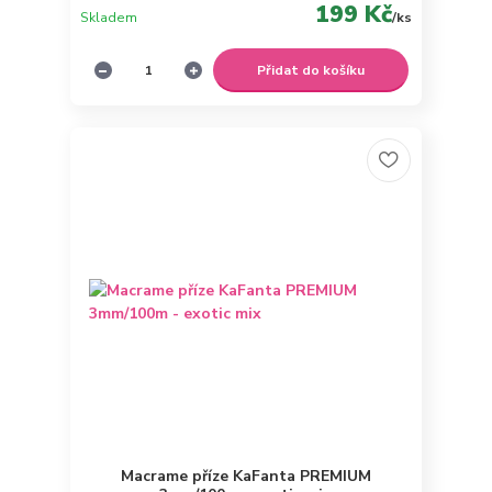
199 Kč
Skladem
/
ks
Přidat do košíku
Macrame příze KaFanta PREMIUM