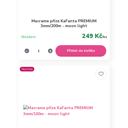
Macrame příze KaFanta PREMIUM
3mm/200m - moon light
249 Kč
Skladem
/
ks
Přidat do košíku
Novinka