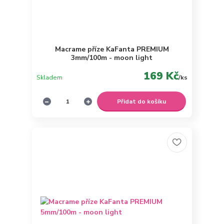
Macrame příze KaFanta PREMIUM
3mm/100m - moon light
169 Kč
Skladem
/
ks
Přidat do košíku