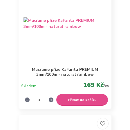
Macrame příze KaFanta PREMIUM
3mm/100m - natural rainbow
169 Kč
Skladem
/
ks
Přidat do košíku