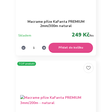
Macrame příze KaFanta PREMIUM
2mm/300m natural
249 Kč
Skladem
/
ks
Přidat do košíku
TOP produkt