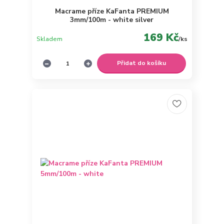
Macrame příze KaFanta PREMIUM
3mm/100m - white silver
169 Kč
Skladem
/
ks
Přidat do košíku