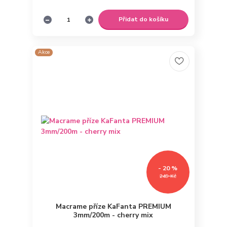
Přidat do košíku
Akce
- 20 %
249 Kč
Macrame příze KaFanta PREMIUM
3mm/200m - cherry mix