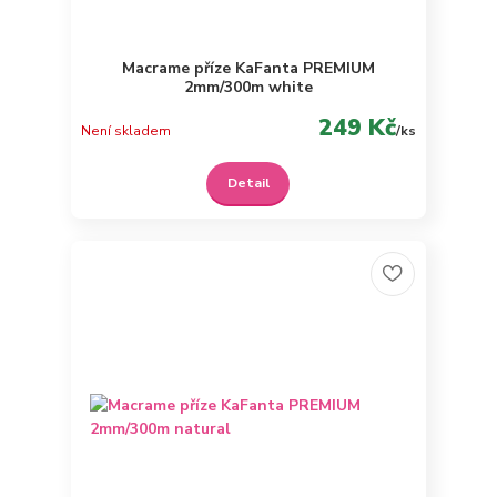
Macrame příze KaFanta PREMIUM
2mm/300m white
249 Kč
Není skladem
/
ks
Detail