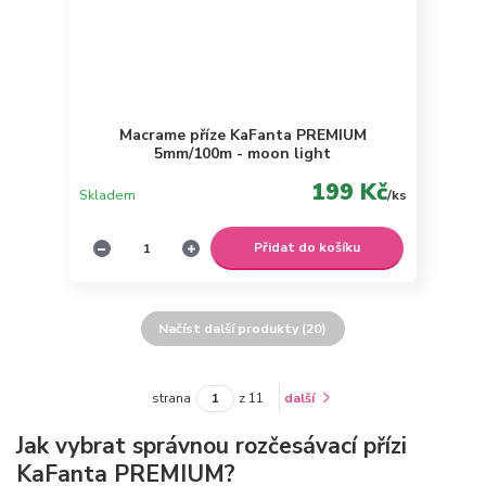
Macrame příze KaFanta PREMIUM
5mm/100m - moon light
199 Kč
Skladem
/
ks
Přidat do košíku
Načíst další produkty (20)
strana
z 11
další
Jak vybrat správnou rozčesávací přízi
KaFanta PREMIUM?