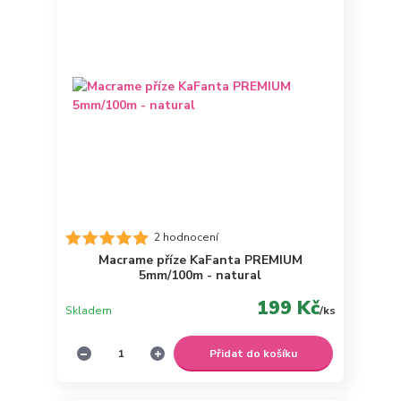
2 hodnocení
Macrame příze KaFanta PREMIUM
5mm/100m - natural
199 Kč
Skladem
/
ks
Přidat do košíku