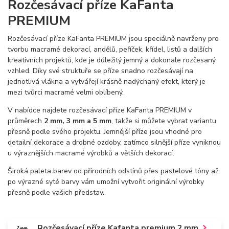
Rozčesávací příze KaFanta
PREMIUM
Rozčesávací příze KaFanta PREMIUM jsou speciálně navrženy pro
tvorbu macramé dekorací, andělů, peříček, křídel, listů a dalších
kreativních projektů, kde je důležitý jemný a dokonale rozčesaný
vzhled. Díky své struktuře se příze snadno rozčesávají na
jednotlivá vlákna a vytvářejí krásně nadýchaný efekt, který je
mezi tvůrci macramé velmi oblíbený.
V nabídce najdete rozčesávací příze KaFanta PREMIUM v
průměrech
2 mm, 3 mm a 5 mm
, takže si můžete vybrat variantu
přesně podle svého projektu. Jemnější příze jsou vhodné pro
detailní dekorace a drobné ozdoby, zatímco silnější příze vyniknou
u výraznějších macramé výrobků a větších dekorací.
Široká paleta barev od přírodních odstínů přes pastelové tóny až
po výrazné syté barvy vám umožní vytvořit originální výrobky
přesně podle vašich představ.
Rozčesávací příze Kafanta premium 2 mm