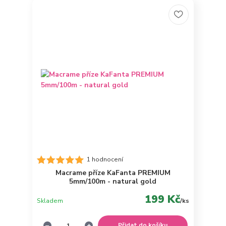
1 hodnocení
Macrame příze KaFanta PREMIUM
5mm/100m - natural gold
199 Kč
Skladem
/
ks
Přidat do košíku