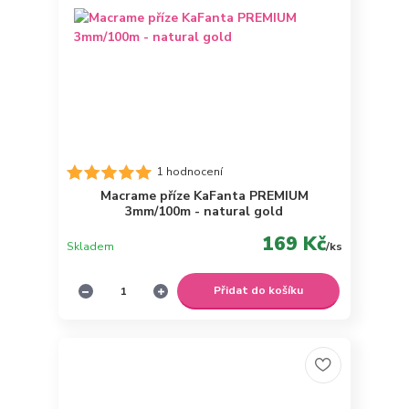
1 hodnocení
Macrame příze KaFanta PREMIUM
3mm/100m - natural gold
169 Kč
Skladem
/
ks
Přidat do košíku