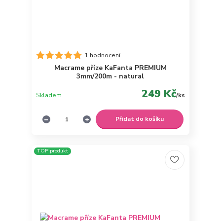
1 hodnocení
Macrame příze KaFanta PREMIUM
3mm/200m - natural
249 Kč
Skladem
/
ks
Přidat do košíku
TOP produkt