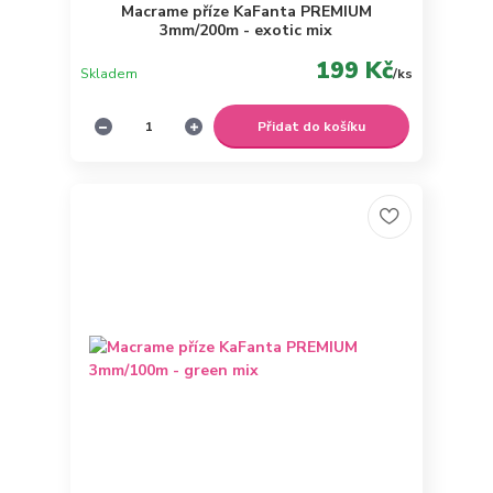
Macrame příze KaFanta PREMIUM
3mm/200m - exotic mix
199 Kč
Skladem
/
ks
Přidat do košíku