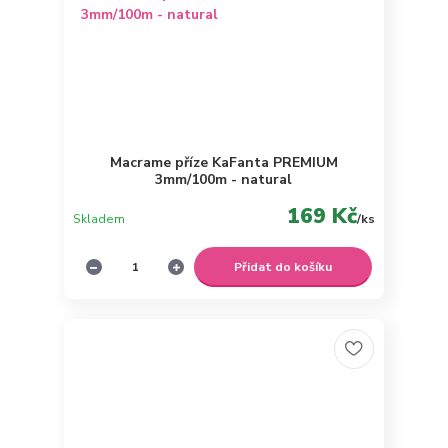
Macrame příze KaFanta PREMIUM
3mm/100m - natural
169 Kč
Skladem
/
ks
Přidat do košíku