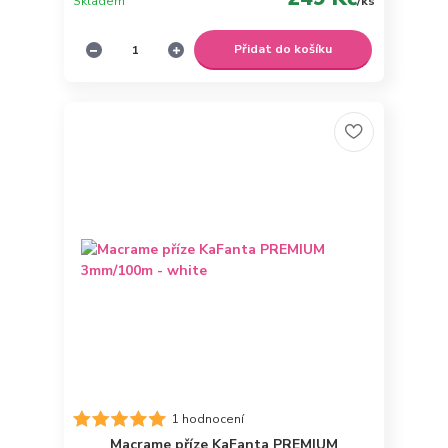
Skladem
/
ks
Přidat do košíku
1 hodnocení
Macrame příze KaFanta PREMIUM