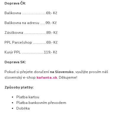
Doprava ČR:
Balíkovna ...........................69,- Kč
Balíkovna na adresu ......99,- Kč
Zásilkovna .........................89,- Kč
PPL Parcelshop ...............69,- Kč
Kurýr PPL .........................119,- Kč
Doprava SK:
Pokud si přejete doručení
na Slovensko
, využijte prosím náš
slovenský e-shop
kafanta.sk
. Děkujeme!
Způsoby platby:
Platba kartou
Platba bankovním převodem
Dobírka