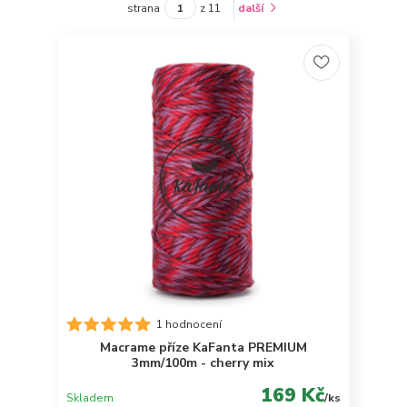
strana
z 11
další
1 hodnocení
Macrame příze KaFanta PREMIUM
3mm/100m - cherry mix
169 Kč
Skladem
/
ks