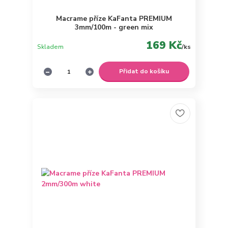
Macrame příze KaFanta PREMIUM
3mm/100m - green mix
169 Kč
Skladem
/
ks
Přidat do košíku