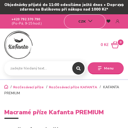
Objednávky přijaté do 11:00 odesíláme ještě dnes • Doprava
zdarma na Balíkovnu při nákupu nad 1000 Kč*
+420 792 370 790
CZK
(Po-Pá, 9-15 hod.)
0
0 Kč
Menu
Rozčesávací příze
Rozčesávací příze KAFANTA
KAFANTA
PREMIUM
Macramé příze Kafanta PREMIUM