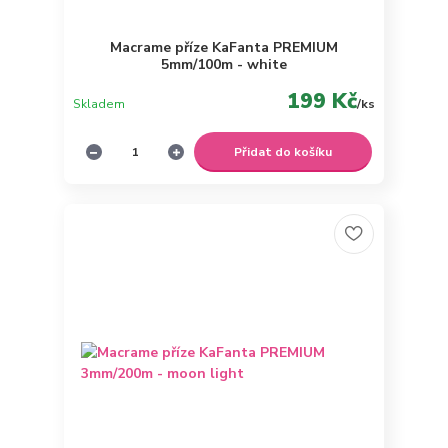
Macrame příze KaFanta PREMIUM
5mm/100m - white
199 Kč
Skladem
/
ks
Přidat do košíku