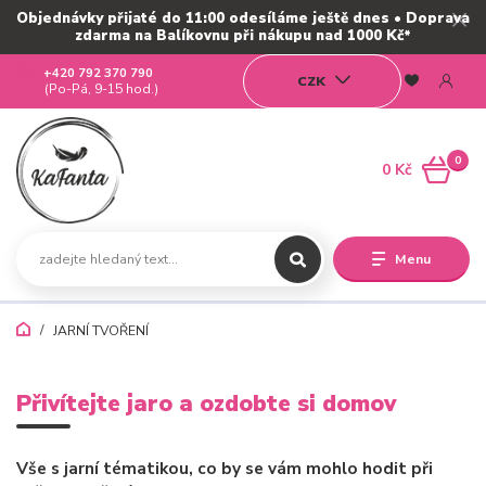
Objednávky přijaté do 11:00 odesíláme ještě dnes • Doprava
zdarma na Balíkovnu při nákupu nad 1000 Kč*
+420 792 370 790
CZK
(Po-Pá, 9-15 hod.)
0
0 Kč
Menu
JARNÍ TVOŘENÍ
Přivítejte jaro a ozdobte si domov
Vše s jarní tématikou, co by se vám mohlo hodit při