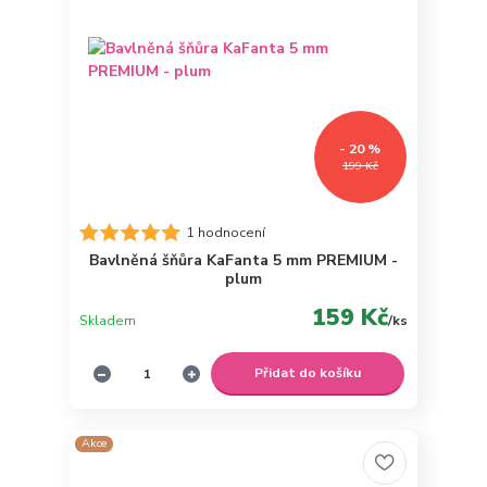
- 20 %
199 Kč
1 hodnocení
Bavlněná šňůra KaFanta 5 mm PREMIUM -
plum
159 Kč
Skladem
/
ks
Přidat do košíku
Akce