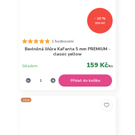
- 20 %
199 Kč
1 hodnocení
Bavlněná šňůra KaFanta 5 mm PREMIUM -
classic yellow
159 Kč
Skladem
/
ks
Přidat do košíku
Akce