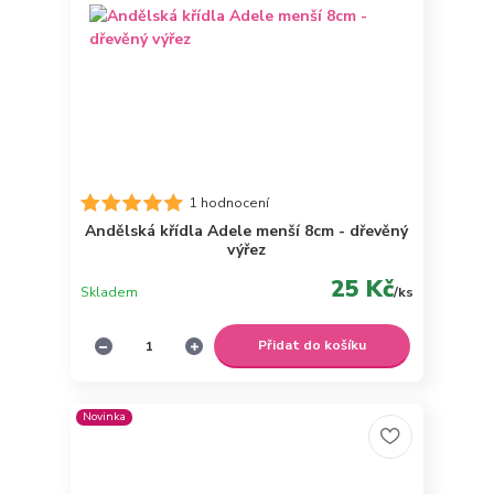
1 hodnocení
Andělská křídla Adele menší 8cm - dřevěný
výřez
25 Kč
Skladem
/
ks
Přidat do košíku
Novinka