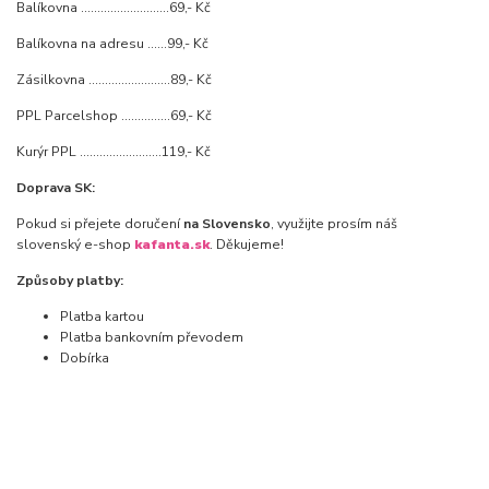
Balíkovna ...........................69,- Kč
Balíkovna na adresu ......99,- Kč
Zásilkovna .........................89,- Kč
PPL Parcelshop ...............69,- Kč
Kurýr PPL .........................119,- Kč
Doprava SK:
Pokud si přejete doručení
na Slovensko
, využijte prosím náš
slovenský e-shop
kafanta.sk
. Děkujeme!
Způsoby platby:
Platba kartou
Platba bankovním převodem
Dobírka