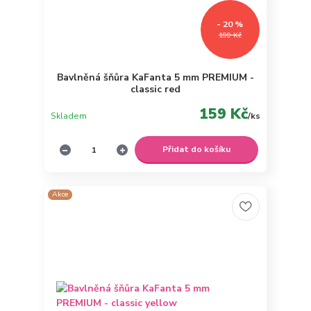
- 20 %
199 Kč
Bavlněná šňůra KaFanta 5 mm PREMIUM -
classic red
159 Kč
Skladem
/
ks
Přidat do košíku
Akce