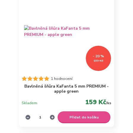
- 20 %
199 Kč
1 hodnocení
Bavlněná šňůra KaFanta 5 mm PREMIUM -
apple green
159 Kč
Skladem
/
ks
Přidat do košíku