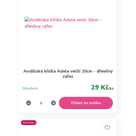
Andělská křídla Adele vetší 10cm - dřevěný
výřez
29 Kč
Skladem
/
ks
Přidat do košíku
Novinka