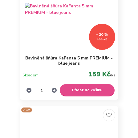
- 20 %
199 Kč
Bavlněná šňůra KaFanta 5 mm PREMIUM -
blue jeans
159 Kč
Skladem
/
ks
Přidat do košíku
Akce