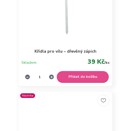
Křídla pro vílu – dřevěný zápich
39 Kč
Skladem
/
ks
Přidat do košíku
Novinka