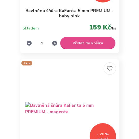
Bavlněná šňůra KaFanta 5 mm PREMIUM -
baby pink
159 Kč
Skladem
/
ks
Přidat do košíku
Akce
- 20 %
199 Kč