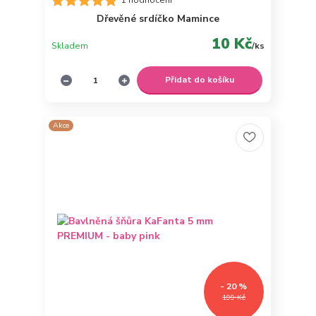
1 hodnocení
Dřevěné srdíčko Mamince
10 Kč
Skladem
/
ks
Přidat do košíku
Akce
- 20 %
199 Kč