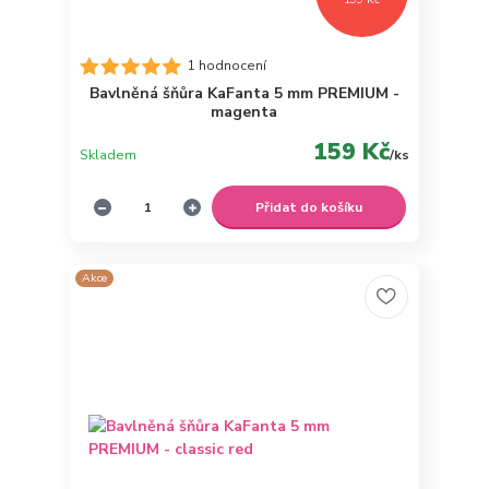
1 hodnocení
Bavlněná šňůra KaFanta 5 mm PREMIUM -
magenta
159 Kč
Skladem
/
ks
Přidat do košíku
Akce