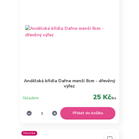
Andělská křídla Dafne menší 8cm - dřevěný
výřez
25 Kč
Skladem
/
ks
Přidat do košíku
Novinka