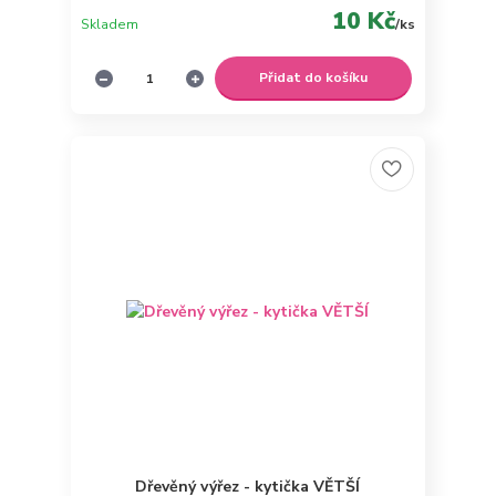
10 Kč
Skladem
/
ks
Přidat do košíku
Dřevěný výřez - kytička VĚTŠÍ