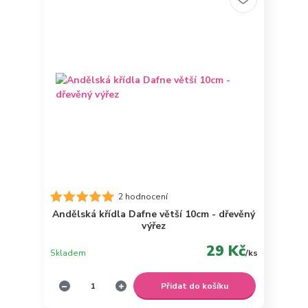
2 hodnocení
Andělská křídla Dafne větší 10cm - dřevěný
výřez
29 Kč
Skladem
/
ks
Přidat do košíku