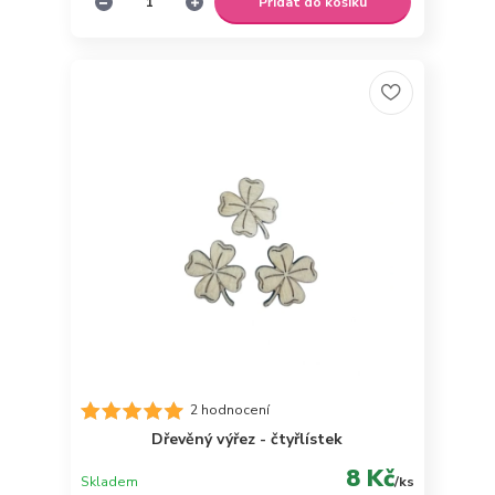
Přidat do košíku
2 hodnocení
Dřevěný výřez - čtyřlístek
8 Kč
Skladem
/
ks