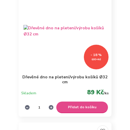
- 18 %
109 Kč
Dřevěné dno na pletení/výrobu košíků Ø32
cm
89 Kč
Skladem
/
ks
Přidat do košíku