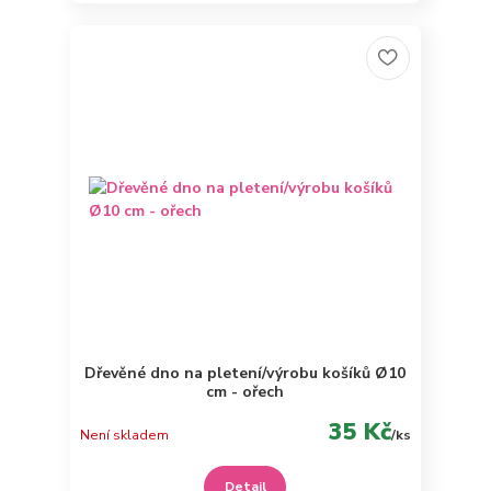
Dřevěné dno na pletení/výrobu košíků Ø10
cm - ořech
35 Kč
Není skladem
/
ks
Detail