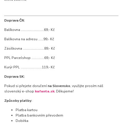
Doprava ČR:
Balíkovna ...........................69,- Kč
Balíkovna na adresu ......99,- Kč
Zásilkovna .........................89,- Kč
PPL Parcelshop ...............69,- Kč
Kurýr PPL .........................119,- Kč
Doprava SK:
Pokud si přejete doručení
na Slovensko
, využijte prosím náš
slovenský e-shop
kafanta.sk
. Děkujeme!
Způsoby platby:
Platba kartou
Platba bankovním převodem
Dobírka