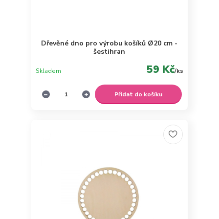
Dřevěné dno pro výrobu košíků Ø20 cm -
šestihran
59 Kč
Skladem
/
ks
Přidat do košíku