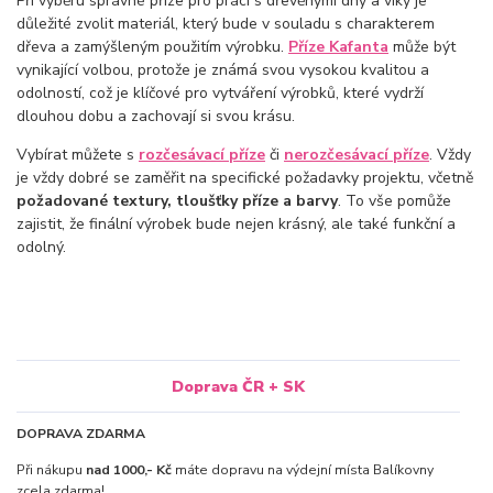
Při výběru správné příze pro práci s dřevěnými dny a víky je
důležité zvolit materiál, který bude v souladu s charakterem
dřeva a zamýšleným použitím výrobku.
Příze Kafanta
může být
vynikající volbou, protože je známá svou vysokou kvalitou a
odolností, což je klíčové pro vytváření výrobků, které vydrží
dlouhou dobu a zachovají si svou krásu.
Vybírat můžete s
rozčesávací příze
či
nerozčesávací příze
. Vždy
je vždy dobré se zaměřit na specifické požadavky projektu, včetně
požadované textury, tloušťky příze a barvy
. To vše pomůže
zajistit, že finální výrobek bude nejen krásný, ale také funkční a
odolný.
Doprava ČR + SK
DOPRAVA ZDARMA
Při nákupu
nad 1000,- Kč
máte dopravu na výdejní místa Balíkovny
zcela zdarma!