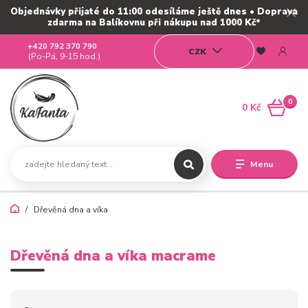
Objednávky přijaté do 11:00 odesíláme ještě dnes • Doprava
zdarma na Balíkovnu při nákupu nad 1000 Kč*
+420 792 370 790
CZK
(Po-Pá, 9-15 hod.)
0
0 Kč
Menu
Dřevěná dna a víka
Dřevěná dna a víka macrame