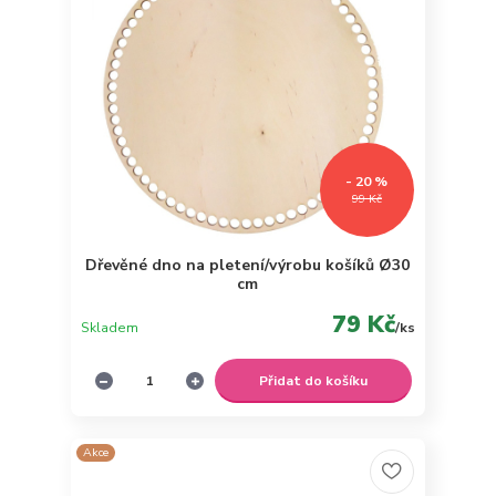
- 20 %
99 Kč
Dřevěné dno na pletení/výrobu košíků Ø30
cm
79 Kč
Skladem
/
ks
Přidat do košíku
Akce