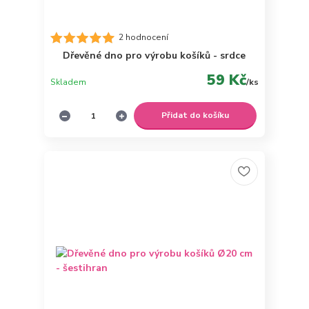
2 hodnocení
Dřevěné dno pro výrobu košíků - srdce
59 Kč
Skladem
/
ks
Přidat do košíku