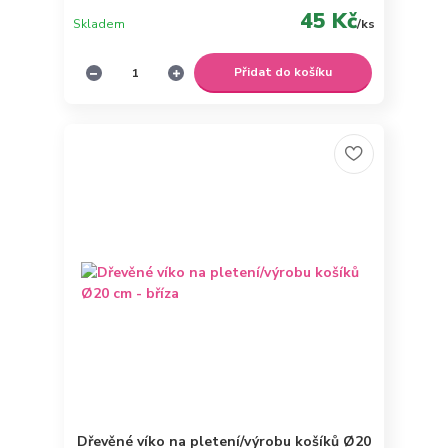
45 Kč
Skladem
/
ks
Přidat do košíku
Dřevěné víko na pletení/výrobu košíků Ø20