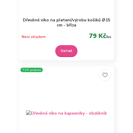
Dřevěné víko na pletení/výrobu košíků Ø15
cm - bříza
79 Kč
Není skladem
/
ks
Detail
TOP produkt