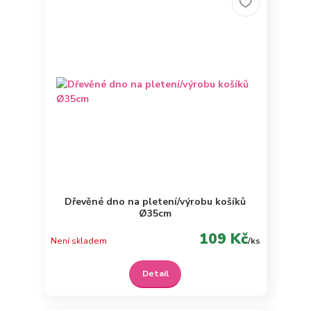
Dřevěné dno na pletení/výrobu košíků
Ø35cm
109 Kč
Není skladem
/
ks
Detail