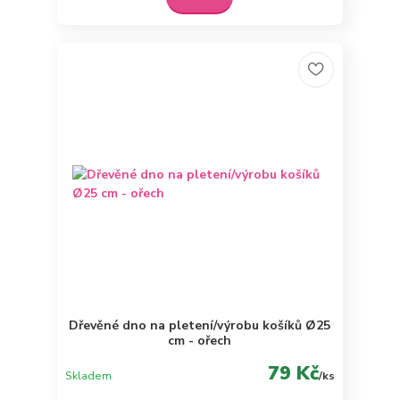
Dřevěné dno na pletení/výrobu košíků Ø25
cm - ořech
79 Kč
Skladem
/
ks