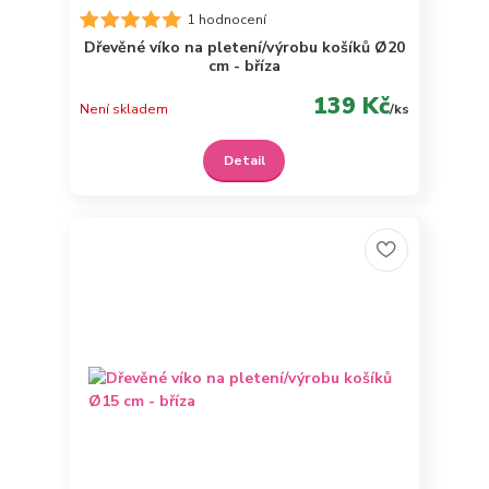
1 hodnocení
Dřevěné víko na pletení/výrobu košíků Ø20
cm - bříza
139 Kč
Není skladem
/
ks
Detail