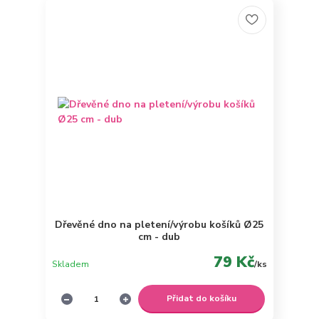
Dřevěné dno na pletení/výrobu košíků Ø25
cm - dub
79 Kč
Skladem
/
ks
Přidat do košíku