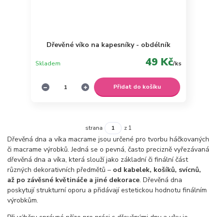
Dřevěné víko na kapesníky - obdélník
49 Kč
Skladem
/
ks
Přidat do košíku
strana
z 1
Dřevěná dna a víka macrame jsou určené pro tvorbu háčkovaných
či macrame výrobků. Jedná se o pevná, často precizně vyřezávaná
dřevěná dna a víka, která slouží jako základní či finální část
různých dekorativních předmětů –
od kabelek, košíků, svícnů,
až po závěsné květináče a jiné dekorace
. Dřevěná dna
poskytují strukturní oporu a přidávají estetickou hodnotu finálním
výrobkům.