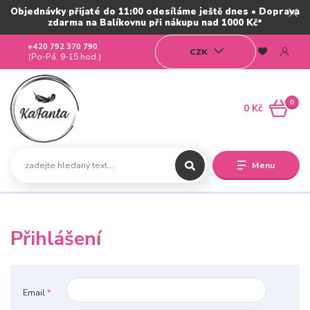
Objednávky přijaté do 11:00 odesíláme ještě dnes • Doprava
zdarma na Balíkovnu při nákupu nad 1000 Kč*
+420 792 370 790
CZK
(Po-Pá, 9-15 hod.)
0
0 Kč
Menu
Přihlášení
Email
*