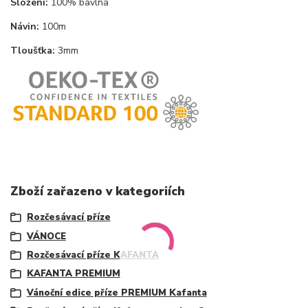
Složení:
100% bavlna
Návin:
100m
Tloušťka:
3mm
Zboží zařazeno v kategoriích
Rozčesávací příze
VÁNOCE
Rozčesávací příze KAFANTA
KAFANTA PREMIUM
Vánoční edice příze PREMIUM Kafanta