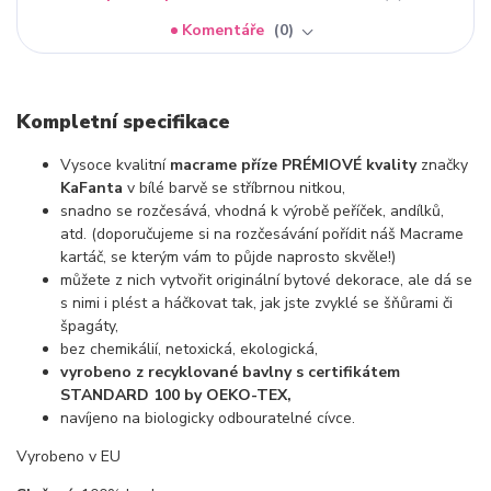
Komentáře
0
Kompletní specifikace
Vysoce kvalitní
macrame příze PRÉMIOVÉ kvality
značky
KaFanta
v bílé barvě se stříbrnou nitkou,
snadno se rozčesává, vhodná k výrobě peříček, andílků,
atd. (doporučujeme si na rozčesávání pořídit náš Macrame
kartáč, se kterým vám to půjde naprosto skvěle!)
můžete z nich vytvořit originální bytové dekorace, ale dá se
s nimi i plést a háčkovat tak, jak jste zvyklé se šňůrami či
špagáty,
bez chemikálií, netoxická, ekologická,
vyrobeno z recyklované bavlny s certifikátem
STANDARD 100 by OEKO-TEX,
navíjeno na biologicky odbouratelné cívce.
Vyrobeno v EU