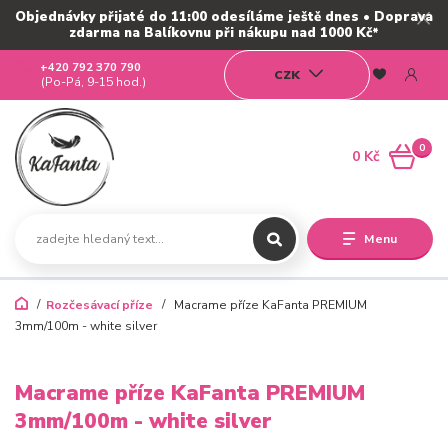
Objednávky přijaté do 11:00 odesíláme ještě dnes • Doprava
zdarma na Balíkovnu při nákupu nad 1000 Kč*
+420 792 370 790
CZK
(Po-Pá, 9-15 hod.)
0
0 Kč
Menu
Rozčesávací příze
Macrame příze KaFanta PREMIUM
3mm/100m - white silver
Macrame příze KaFanta PREMIUM
3mm/100m - white silver