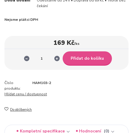
Doba dodání
Odesíláme do 24 h • Doprava od 69 Kč • Tvořte bez
čekání
Nejsme plátci DPH
169 Kč
/
ks
Přidat do košíku
Číslo
HAM103-2
produktu:
Hlídat cenu / dostupnost
Do oblíbených
Kompletní specifikace
Hodnocení
0