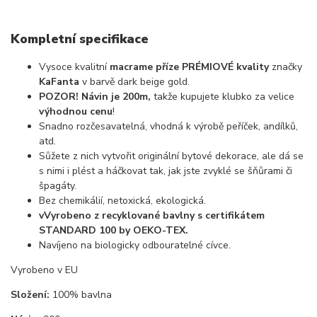
Kompletní specifikace
Vysoce kvalitní
macrame příze PRÉMIOVÉ kvality
značky
KaFanta
v barvě dark beige gold.
POZOR! Návin je 200m,
takže kupujete klubko za velice
výhodnou cenu
!
Snadno rozčesavatelná, vhodná k výrobě peříček, andílků,
atd.
Sůžete z nich vytvořit originální bytové dekorace, ale dá se
s nimi i plést a háčkovat tak, jak jste zvyklé se šňůrami či
špagáty.
Bez chemikálií, netoxická, ekologická.
vVyrobeno z recyklované bavlny s certifikátem
STANDARD 100 by OEKO-TEX.
Navíjeno na biologicky odbouratelné cívce.
Vyrobeno v EU
Složení:
100% bavlna