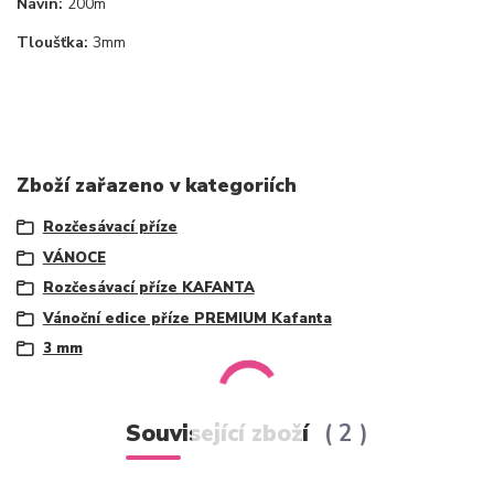
Návin:
200m
Tloušťka:
3mm
Zboží zařazeno v kategoriích
Rozčesávací příze
VÁNOCE
Rozčesávací příze KAFANTA
Vánoční edice příze PREMIUM Kafanta
3 mm
Související zboží
2