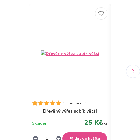
1 hodnocení
Dřevěný výřez sobík větší
Dřevěný
25 Kč
Skladem
/
ks
Skladem
Přidat do košíku