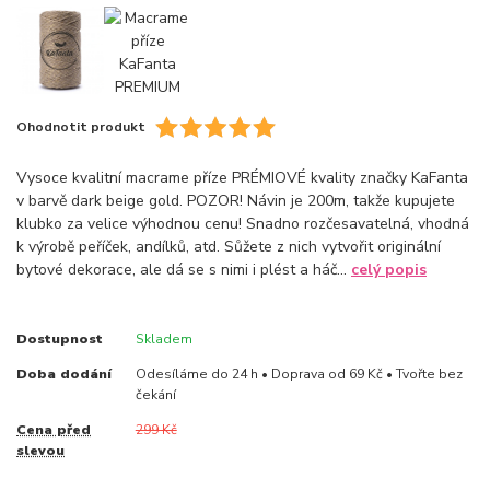
Ohodnotit produkt
Vysoce kvalitní macrame příze PRÉMIOVÉ kvality značky KaFanta
v barvě dark beige gold. POZOR! Návin je 200m, takže kupujete
klubko za velice výhodnou cenu! Snadno rozčesavatelná, vhodná
k výrobě peříček, andílků, atd. Sůžete z nich vytvořit originální
bytové dekorace, ale dá se s nimi i plést a háč...
celý popis
Dostupnost
Skladem
Doba dodání
Odesíláme do 24 h • Doprava od 69 Kč • Tvořte bez
čekání
Cena před
299 Kč
slevou