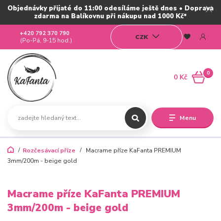
Objednávky přijaté do 11:00 odesíláme ještě dnes • Doprava
zdarma na Balíkovnu při nákupu nad 1000 Kč*
+420 792 370 790
CZK
(Po-Pá, 9-15 hod.)
0
0 Kč
Menu
Rozčesávací příze
Macrame příze KaFanta PREMIUM
3mm/200m - beige gold
Macrame příze KaFanta PREMIUM
3mm/200m - beige gold