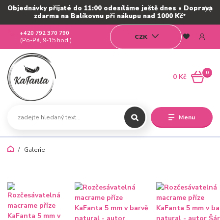
Objednávky přijaté do 11:00 odesíláme ještě dnes • Doprava
zdarma na Balíkovnu při nákupu nad 1000 Kč*
+420 792 370 790
CZK
(Po-Pá, 9-15 hod.)
0
0 Kč
Menu
Galerie