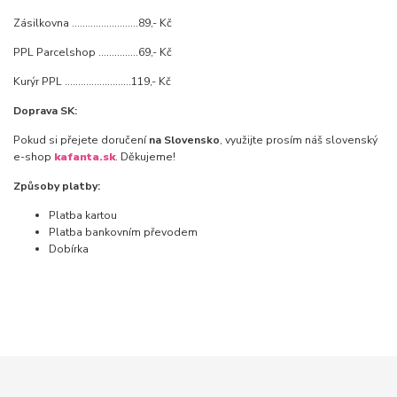
Zásilkovna .........................89,- Kč
PPL Parcelshop ...............69,- Kč
Kurýr PPL .........................119,- Kč
Doprava SK:
Pokud si přejete doručení
na Slovensko
, využijte prosím náš slovenský
e-shop
kafanta.sk
. Děkujeme!
Způsoby platby:
Platba kartou
Platba bankovním převodem
Dobírka