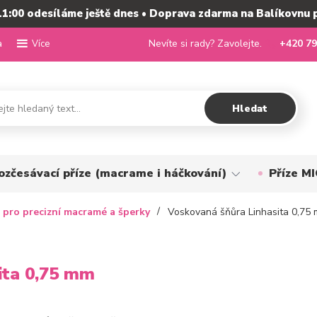
11:00 odesíláme ještě dnes • Doprava zdarma na Balíkovnu 
a
Nevíte si rady? Zavolejte.
+420 79
Více
Hledat
ozčesávací příze (macrame i háčkování)
Příze 
 pro precizní macramé a šperky
Voskovaná šňůra Linhasita 0,75
ita 0,75 mm