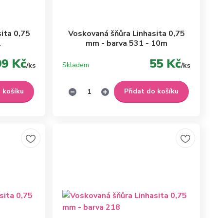
ita 0,75
Voskovaná šňůra Linhasita 0,75
1
mm - barva 531 - 10m
99 Kč
55 Kč
Skladem
/
ks
/
ks
o košíku
Přidat do košíku