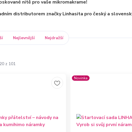
voskované nitě pro vaše mikromakrame!
dním distributorem značky Linhasita pro český a slovenský
ší
Nejlevnější
Nejdražší
-20 z 101
Novinka