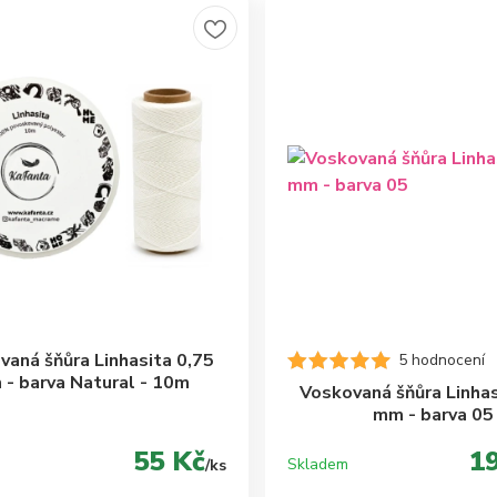
vaná šňůra Linhasita 0,75
5 hodnocení
- barva Natural - 10m
Voskovaná šňůra Linhas
mm - barva 05
55 Kč
1
Skladem
/
ks