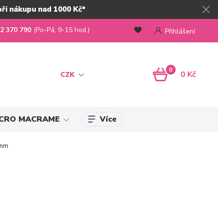
při nákupu nad 1000 Kč*
2 370 790
(Po-Pá, 9-15 hod.)
Přihlášení
0
0 Kč
CZK
Více
MICRO MACRAME
 mm