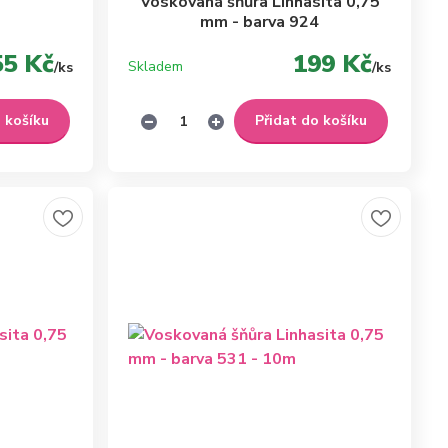
Voskovaná šňůra Linhasita 0,75
mm - barva 924
55 Kč
199 Kč
Skladem
/
ks
/
ks
o košíku
Přidat do košíku