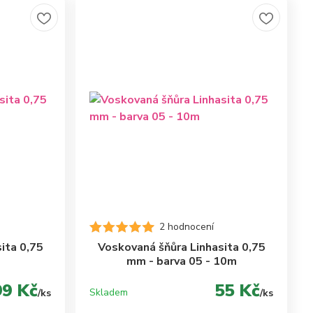
2 hodnocení
ita 0,75
Voskovaná šňůra Linhasita 0,75
mm - barva 05 - 10m
99 Kč
55 Kč
Skladem
/
ks
/
ks