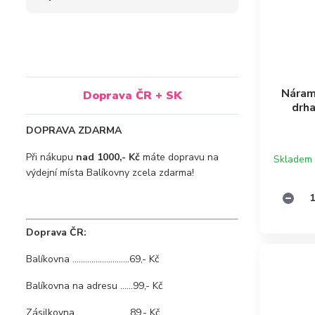
Náram
Doprava ČR + SK
drh
DOPRAVA ZDARMA
Při nákupu
nad 1000,- Kč
máte dopravu na
Skladem
výdejní místa Balíkovny zcela zdarma!
Doprava ČR:
Balíkovna ...........................69,- Kč
Balíkovna na adresu ......99,- Kč
Zásilkovna .........................89,- Kč