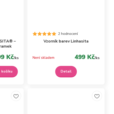
2 hodnocení
ASITA® –
Vzorník barev Linhasita
áramek
99 Kč
499 Kč
Není skladem
/
ks
/
ks
o košíku
Detail