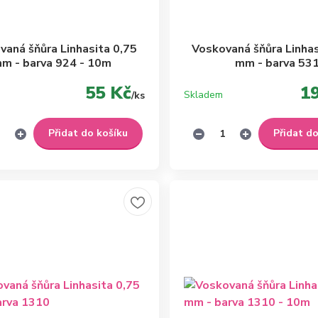
vaná šňůra Linhasita 0,75
Voskovaná šňůra Linhas
m - barva 924 - 10m
mm - barva 53
55 Kč
1
Skladem
/
ks
Přidat do košíku
Přidat d