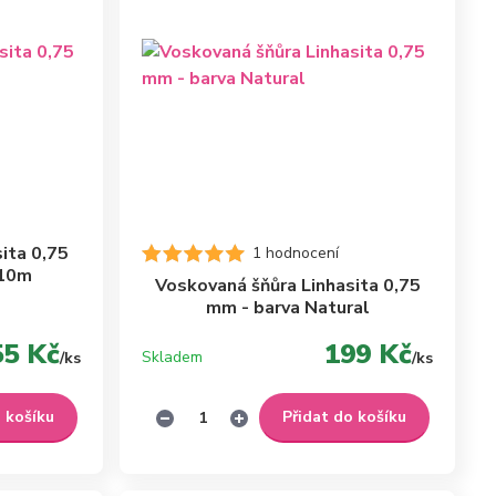
ita 0,75
1 hodnocení
 10m
Voskovaná šňůra Linhasita 0,75
mm - barva Natural
55 Kč
199 Kč
Skladem
/
ks
/
ks
o košíku
Přidat do košíku