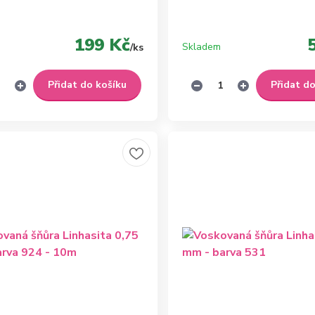
199 Kč
Skladem
/
ks
Přidat do košíku
Přidat d