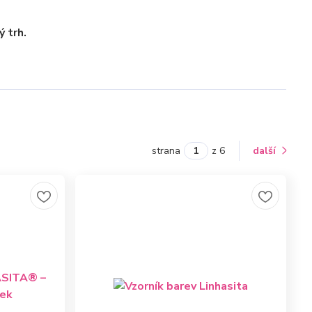
 trh.
strana
z 6
další