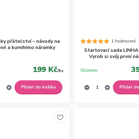
ky přátelství – návody na
1 hodnocení
ané a kumihimo náramky
Startovací sada LINH
Vyrob si svůj první n
199 Kč
3
Skladem
/
ks
Přidat do košíku
Přidat d