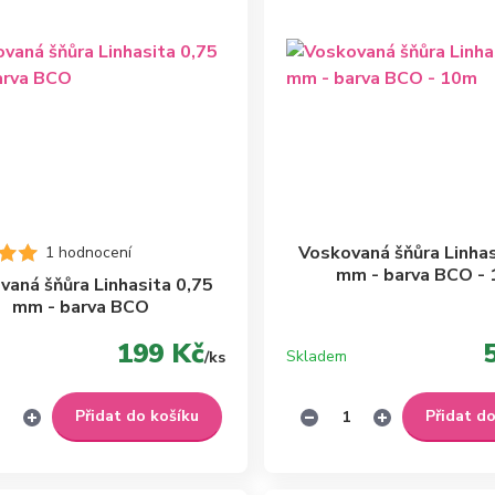
Voskovaná šňůra Linhas
1 hodnocení
mm - barva BCO -
vaná šňůra Linhasita 0,75
mm - barva BCO
199 Kč
Skladem
/
ks
Přidat do košíku
Přidat d