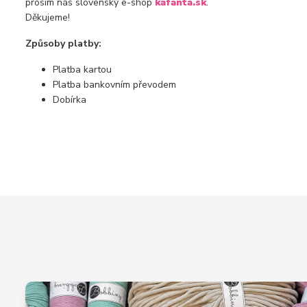
prosím náš slovenský e-shop
kafanta.sk
.
Děkujeme!
Způsoby platby:
Platba kartou
Platba bankovním převodem
Dobírka