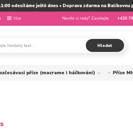
11:00 odesíláme ještě dnes • Doprava zdarma na Balíkovnu 
a
Nevíte si rady? Zavolejte.
+420 79
Více
Hledat
ozčesávací příze (macrame i háčkování)
Příze 
ás