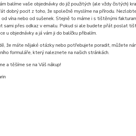
ám balíme vaše objednávky do již použitých (ale vždy čistých) kra
át dobrý pocit z toho, že společně myslíme na přírodu. Nezlobt
ci od vína nebo od sušenek. Stejně to máme i s tištěnými faktura
t sami přes odkaz v emailu. Pokud si ale budete přát poslat tiš
e u objednávky a já vám ji do balíčku přibalím.
dě, že máte nějaké otázky nebo potřebujete poradit, můžete ná
ního formuláře, který naleznete na našich stránkách.
e a těšíme se na Váš nákup!
rin