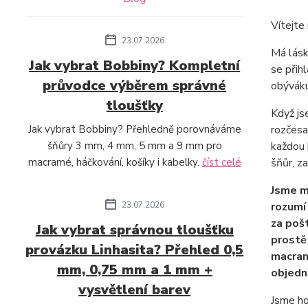
Vítejte
23.07.2026
Má lásk
Jak vybrat Bobbiny? Kompletní
se přih
průvodce výběrem správné
obýváku
tloušťky
Když js
Jak vybrat Bobbiny? Přehledně porovnáváme
rozčesa
šňůry 3 mm, 4 mm, 5 mm a 9 mm pro
každou 
macramé, háčkování, košíky i kabelky.
číst celé
šňůr, za
Jsme m
23.07.2026
rozumí
za poš
Jak vybrat správnou tloušťku
prostě
provázku Linhasita? Přehled 0,5
macram
mm, 0,75 mm a 1 mm +
objedn
vysvětlení barev
Jsme ho