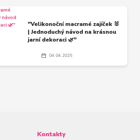
"Velikonoční macramé zajíček 🐰
| Jednoduchý návod na krásnou
jarní dekoraci 🌿"
04
04
2025
Kontakty