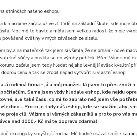
 na stránkách našeho eshopu!
a k macrame začala už ve 3. třídě na základní škole, kde moje ob
lásila. Moc mě to bavilo a měla jsem velkou radost, že moje výr
 pověšené květiny v mých závěsech ze sisalu.
em byla na mateřské tak jsem si všimla, že se drhání - nově mac
vatelné šňůry a pustila se do výroby peříček. Před Vánoci mě ok
korunu, začala jsem tedy hledat nějaké levnější avšak kvalitní p
 dobrou cenu a tak se zrodil nápad vytvořit si vlastní eshop...
alá rodinná firma - já a můj manžel. Já jsem tu přes zboží 
 počítačům. Sama jsem vždy hledala eshop, kde najdu oprav
tovné, ale také času, co mi to zabralo než jsem vše potře
 všechno....Proto je tady náš eshop, kde se snažím, aby js
e projektů. Vážíme si věrných zákazníků a proto pro vás 
ávce nad 1000,- Kč máte dopravu zdarma!
dně ekologicky smýšlející rodina. Mě hodně ukázal směr skauting