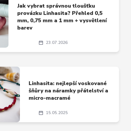
Jak vybrat správnou tloušťku
provázku Linhasita? Přehled 0,5
mm, 0,75 mm a 1 mm + vysvětlení
barev
23
07
2026
Linhasita: nejlepší voskované
šňůry na náramky přátelství a
micro-macramé
15
05
2025