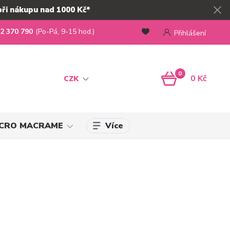
při nákupu nad 1000 Kč*
2 370 790
(Po-Pá, 9-15 hod.)
Přihlášení
0
0 Kč
CZK
Více
MICRO MACRAME