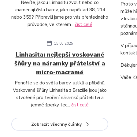
Nevíte, jakou Linhasitu zvolit nebo co
Proto v
znamenají čísla barev, jako například 88, 214
může hř
nebo 359? Připravili jsme pro vás přehledného
v krabi
průvodce, ve kterém...
číst celé
stáhnou
poznámc
15.05.2025
V přípa
kontakt
Linhasita: nejlepší voskované
šňůry na náramky přátelství a
Děkujem
micro-macramé
Vaše Ka
Ponořte se do světa barev, uzlíků a příběhů.
Voskované šňůry Linhasita z Brazílie jsou jako
stvořené pro tvoření náramků přátelství a
jemné šperky tec...
číst celé
Zobrazit všechny články