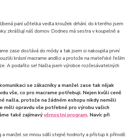
líbená paní učitelka vedla kroužek drhání, do kterého jsem
obky zkrášlují náš domov. Dodnes má sestra v koupelně a
rame zase dostává do módy a tak jsem si nakoupila první
ouzlili krásní macrame andílci a protože na mateřské řeším
říze. A podařilo se! Našla jsem výrobce rozčesávatelných
a komunikaci se zákazníky a manžel zase tak nějak
du vše, co pro macrame potřebuji. Nejen kvůli ceně
bné našla, protože na žádném eshopu nikdy neměli
me měli opravdu vše potřebné pro výrobu vašich
máme také zajímavý
věrnostní program
. Navíc při
 a manžel se mnou sdílí stejné hodnoty a přístup k přírodě.