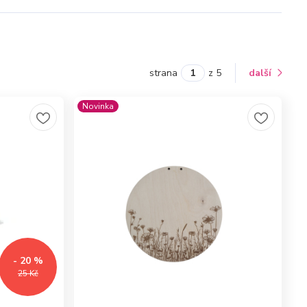
strana
z 5
další
Novinka
- 20 %
25 Kč