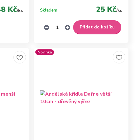
38 Kč
25 Kč
Skladem
/
ks
/
ks
Přidat do košíku
Novinka