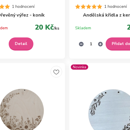
1 hodnocení
1 hodnocení
řevěný výřez - koník
Andělská křídla z ke
20 Kč
adem
Skladem
/
ks
Detail
Přidat d
Novinka