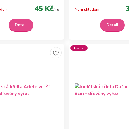
45 Kč
adem
Není skladem
/
ks
Detail
Detail
Novinka