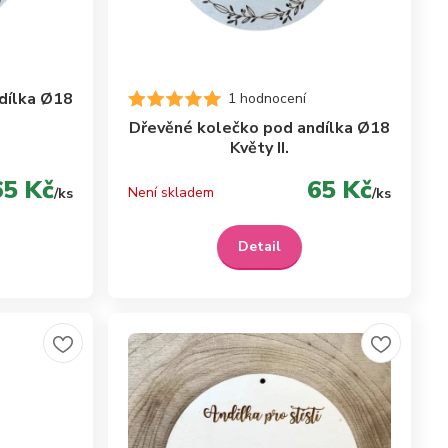
dílka Ø18
1 hodnocení
Dřevěné kolečko pod andílka Ø18
Květy II.
65 Kč
65 Kč
Není skladem
/
ks
/
ks
Detail