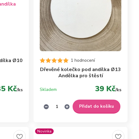
dílka Ø10
1 hodnocení
Dřevěné kolečko pod andílka Ø13
Andělka pro štěstí
35 Kč
39 Kč
Skladem
/
ks
/
ks
Přidat do košíku
Novinka