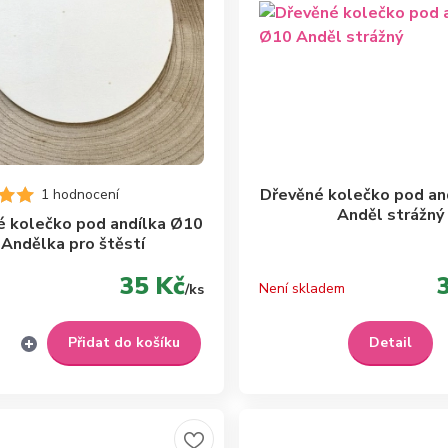
Dřevěné kolečko pod an
1 hodnocení
Anděl strážný
é kolečko pod andílka Ø10
Andělka pro štěstí
35 Kč
Není skladem
/
ks
Přidat do košíku
Detail