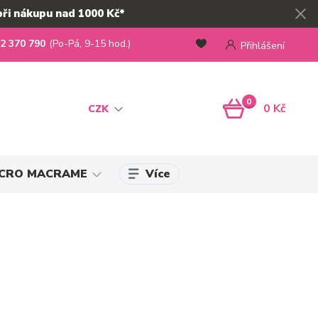
při nákupu nad 1000 Kč*
2 370 790
(Po-Pá, 9-15 hod.)
Přihlášení
0
0 Kč
CZK
Více
MICRO MACRAME