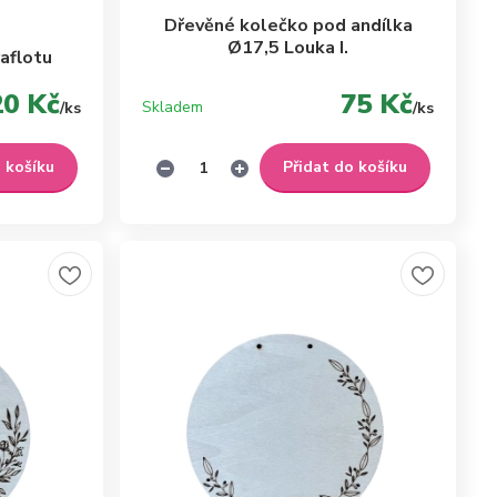
Dřevěné kolečko pod andílka
Ø17,5 Louka I.
raflotu
20 Kč
75 Kč
Skladem
/
ks
/
ks
o košíku
Přidat do košíku