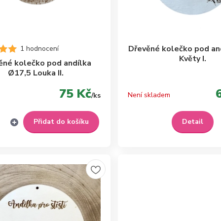
Dřevěné kolečko pod an
1 hodnocení
Květy I.
ěné kolečko pod andílka
Ø17,5 Louka II.
75 Kč
Není skladem
/
ks
Přidat do košíku
Detail