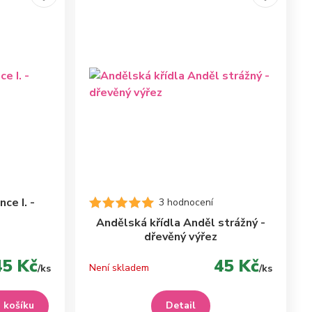
ce I. -
3 hodnocení
Andělská křídla Anděl strážný -
dřevěný výřez
45 Kč
45 Kč
Není skladem
/
ks
/
ks
o košíku
Detail