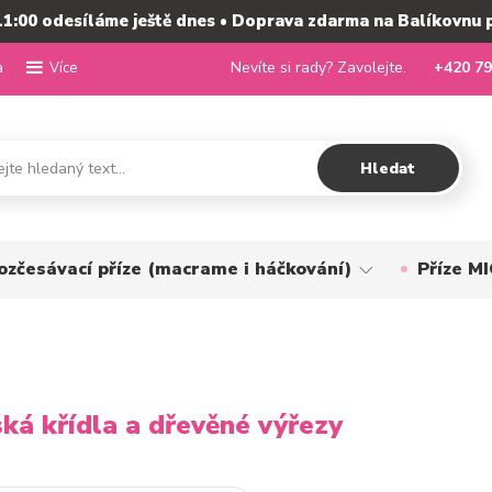
11:00 odesíláme ještě dnes • Doprava zdarma na Balíkovnu 
a
Nevíte si rady? Zavolejte.
+420 79
Více
Hledat
ozčesávací příze (macrame i háčkování)
Příze 
ká křídla a dřevěné výřezy