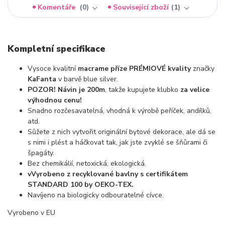
Komentáře
0
Související zboží
1
Kompletní specifikace
Vysoce kvalitní
macrame příze PRÉMIOVÉ kvality
značky
KaFanta
v barvě blue silver.
POZOR! Návin je 200m
, takže kupujete klubko
za velice
výhodnou cenu!
Snadno rozčesavatelná, vhodná k výrobě peříček, andílků,
atd.
Sůžete z nich vytvořit originální bytové dekorace, ale dá se
s nimi i plést a háčkovat tak, jak jste zvyklé se šňůrami či
špagáty.
Bez chemikálií, netoxická, ekologická.
vVyrobeno z recyklované bavlny s certifikátem
STANDARD 100 by OEKO-TEX.
Navíjeno na biologicky odbouratelné cívce.
Vyrobeno v EU