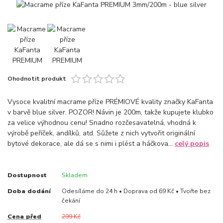
Ohodnotit produkt
Vysoce kvalitní macrame příze PRÉMIOVÉ kvality značky KaFanta
v barvě blue silver. POZOR! Návin je 200m, takže kupujete klubko
za velice výhodnou cenu! Snadno rozčesavatelná, vhodná k
výrobě peříček, andílků, atd. Sůžete z nich vytvořit originální
bytové dekorace, ale dá se s nimi i plést a háčkova...
celý popis
Dostupnost
Skladem
Doba dodání
Odesíláme do 24 h • Doprava od 69 Kč • Tvořte bez
čekání
Cena před
299 Kč