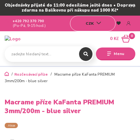
Objednávky přijaté do 11:00 odesíláme ještě dnes • Doprava
zdarma na Balíkovnu při nákupu nad 1000 Kč*
+420 792 370 790
CZK
(Po-Pá, 9-15 hod.)
0
0 Kč
Menu
Rozčesávací příze
Macrame příze KaFanta PREMIUM
3mm/200m - blue silver
Macrame příze KaFanta PREMIUM
3mm/200m - blue silver
Akce