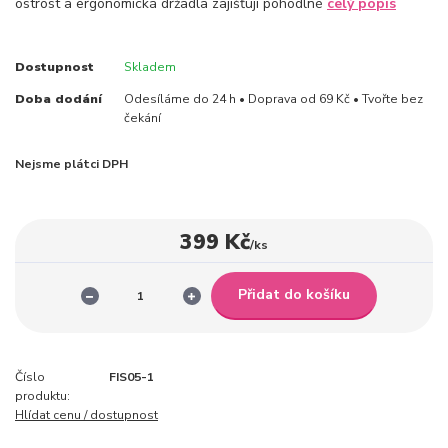
ostrost a ergonomická držadla zajišťují pohodlné
celý popis
Dostupnost
Skladem
Doba dodání
Odesíláme do 24 h • Doprava od 69 Kč • Tvořte bez
čekání
Nejsme plátci DPH
399 Kč
/
ks
Přidat do košíku
Číslo
FIS05-1
produktu:
Hlídat cenu / dostupnost