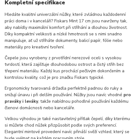
Kompletní specifikace
Hledáte kvalitní univerzální nůžky, které zvládnou každodenní
práci doma i v kanceláři? Fiskars Mint 17 cm jsou navrženy tak,
aby nabídly maximální komfort při stříhání a dlouhou životnost.
Díky kompaktní velikosti a nízké hmotnosti se s nimi snadno
manipuluje, ať už stříháte dokumenty, balicí papír, fólie nebo
materiály pro kreativní tvoření.
Čepele jsou vyrobeny z prvotřídní nerezové oceli s vysokou
tvrdostí, která zajišťuje dlouhodobou ostrost a čistý střih bez
třepení materiálu. Každý kus prochází pečlivým dokončením a
kontrolou kvality, což je pro značku Fiskars typické.
Ergonomicky tvarovaná držadla perfektně padnou do ruky a
snižují únavu i při delším používání. Nůžky jsou navíc vhodné
pro
praváky i leváky
, takže nabídnou pohodlné používání každému
členovi domácnosti nebo kanceláře.
Velkou výhodou je také nastavitelný přítlak čepelí, díky kterému
si můžete chod nůžek přizpůsobit podle svých preferencí.
Elegantní mintové provedení navíc přináší svěží vzhled, který se
bude vyjímat na každém pracovním stole.