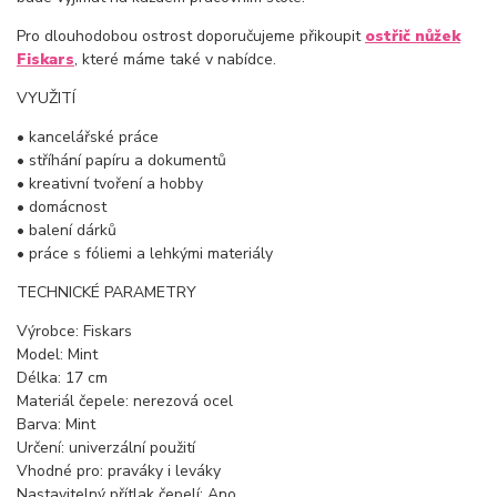
Pro dlouhodobou ostrost doporučujeme přikoupit
ostřič nůžek
Fiskars
, které máme také v nabídce.
VYUŽITÍ
• kancelářské práce
• stříhání papíru a dokumentů
• kreativní tvoření a hobby
• domácnost
• balení dárků
• práce s fóliemi a lehkými materiály
TECHNICKÉ PARAMETRY
Výrobce: Fiskars
Model: Mint
Délka: 17 cm
Materiál čepele: nerezová ocel
Barva: Mint
Určení: univerzální použití
Vhodné pro: praváky i leváky
Nastavitelný přítlak čepelí: Ano