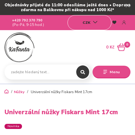
Objednávky přijaté do 11:00 odesíláme ještě dnes • Doprava
zdarma na Balíkovnu při nákupu nad 1000 Kč*
+420 792 370 790
CZK
(Po-Pá, 9-15 hod.)
0
0 Kč
Menu
Nůžky
Univerzální nůžky Fiskars Mint 17cm
Univerzální nůžky Fiskars Mint 17cm
Novinka