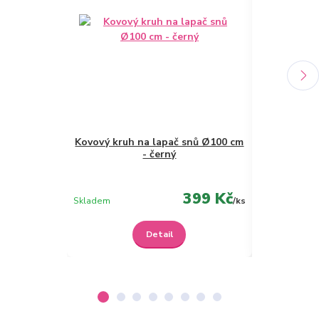
Kovový kruh na lapač snů Ø100 cm
Kovový kruh
- černý
399 Kč
Skladem
/
ks
Není skladem
Detail