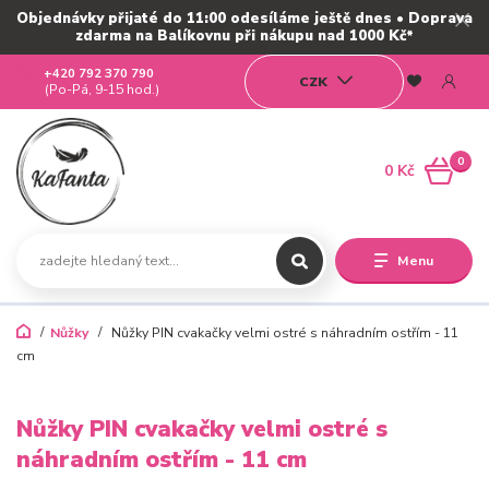
Objednávky přijaté do 11:00 odesíláme ještě dnes • Doprava
zdarma na Balíkovnu při nákupu nad 1000 Kč*
+420 792 370 790
CZK
(Po-Pá, 9-15 hod.)
0
0 Kč
Menu
Nůžky
Nůžky PIN cvakačky velmi ostré s náhradním ostřím - 11
cm
Nůžky PIN cvakačky velmi ostré s
náhradním ostřím - 11 cm