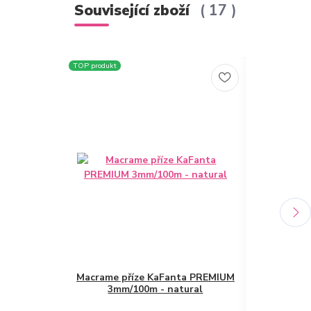
Související zboží
17
TOP produkt
Macrame příze KaFanta PREMIUM
3mm/100m - natural
Bavlněná š
3PLY 