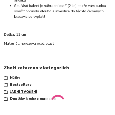
andílků
Součástí balení je náhradní ostří (2 ks), takže vám budou
sloužit opravdu dlouho a investice do těchto červených
krasavic se vyplatí!
Délka:
11 cm
Materiál:
nerezová ocel, plast
Zboží zařazeno v kategoriích
Nůžky
Bestsellery
JARNÍ TVOŘENÍ
Doplňky k micro macrame