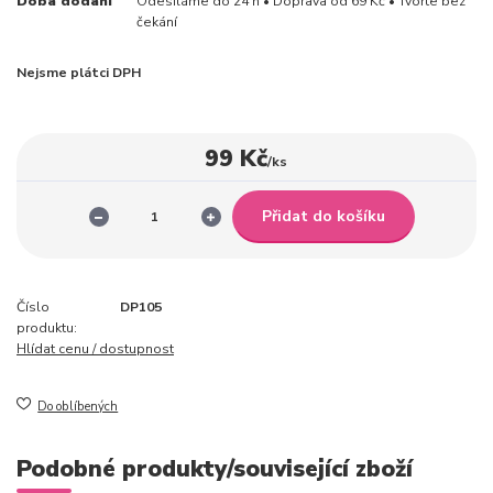
Doba dodání
Odesíláme do 24 h • Doprava od 69 Kč • Tvořte bez
čekání
Nejsme plátci DPH
99 Kč
/
ks
Přidat do košíku
Číslo
DP105
produktu:
Hlídat cenu / dostupnost
Do oblíbených
Podobné produkty/související zboží