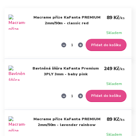
89 Kč
Macrame příze KaFanta PREMIUM
/
ks
2mm/50m - classic red
Skladem
Přidat do košíku
249 Kč
Bavlněná šňůra KaFanta Premium
/
ks
3PLY 3mm - baby pink
Skladem
Přidat do košíku
89 Kč
Macrame příze KaFanta PREMIUM
/
ks
2mm/50m - lavender rainbow
Skladem