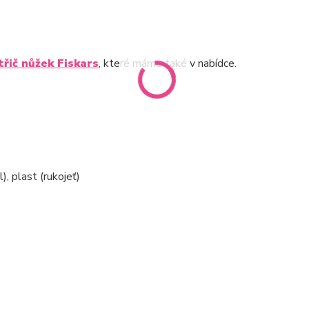
třič nůžek Fiskars
, které máme také v nabídce.
, plast (rukojeť)