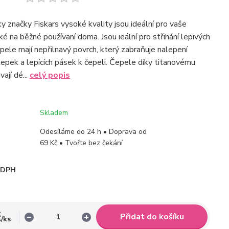
y značky Fiskars vysoké kvality jsou ideální pro vaše
ké na běžné používaní doma. Jsou ieální pro střihání lepivých
pele mají nepřilnavý povrch, který zabraňuje nalepení
epek a lepících pásek k čepeli. Čepele díky titanovému
ají dé...
celý popis
Skladem
Odesíláme do 24 h • Doprava od
69 Kč • Tvořte bez čekání
i DPH
č
Přidat do košíku
/
ks