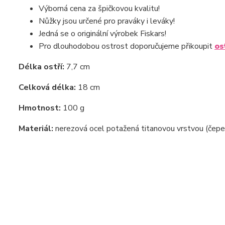
Výborná cena za špičkovou kvalitu!
Nůžky jsou určené pro praváky i leváky!
Jedná se o originální výrobek Fiskars!
Pro dlouhodobou ostrost doporučujeme přikoupit
os
Délka ostří:
7,7 cm
Celková délka:
18 cm
Hmotnost:
100 g
Materiál:
nerezová ocel potažená titanovou vrstvou (čepel)