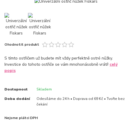
Ohodnotit produkt
S tímto ostřičem už budete mít vždy perfektně ostré nůžky.
Investice do tohoto ostřiče se vám mnohonásobně vrátí!
celý
popis
Dostupnost
Skladem
Doba dodání
Odesíláme do 24 h • Doprava od 69 Kč • Tvořte bez
čekání
Nejsme plátci DPH