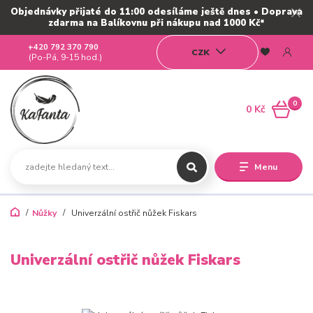
Objednávky přijaté do 11:00 odesíláme ještě dnes • Doprava
zdarma na Balíkovnu při nákupu nad 1000 Kč*
+420 792 370 790
CZK
(Po-Pá, 9-15 hod.)
0
0 Kč
Menu
Nůžky
Univerzální ostřič nůžek Fiskars
Univerzální ostřič nůžek Fiskars