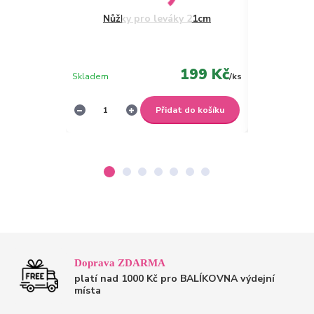
Nůžky pro leváky 21cm
Silikonov
199 Kč
Skladem
/
ks
Skladem
Přidat do košíku
Doprava ZDARMA
platí nad 1000 Kč pro BALÍKOVNA výdejní
místa