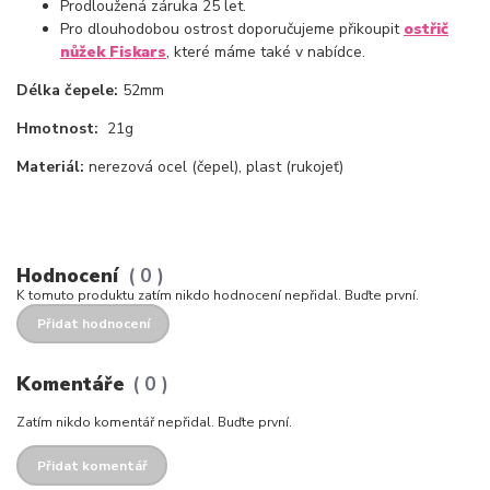
Prodloužená záruka 25 let.
Pro dlouhodobou ostrost doporučujeme přikoupit
ostřič
nůžek Fiskars
, které máme také v nabídce.
Délka čepele:
52mm
Hmotnost:
21g
Materiál:
nerezová ocel (čepel), plast (rukojeť)
Hodnocení
0
K tomuto produktu zatím nikdo hodnocení nepřidal. Buďte první.
Přidat hodnocení
Komentáře
0
Zatím nikdo komentář nepřidal. Buďte první.
Přidat komentář