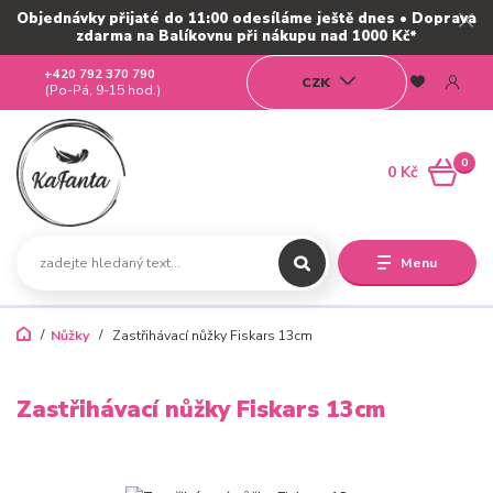
Objednávky přijaté do 11:00 odesíláme ještě dnes • Doprava
zdarma na Balíkovnu při nákupu nad 1000 Kč*
+420 792 370 790
CZK
(Po-Pá, 9-15 hod.)
0
0 Kč
Menu
Nůžky
Zastřihávací nůžky Fiskars 13cm
Zastřihávací nůžky Fiskars 13cm