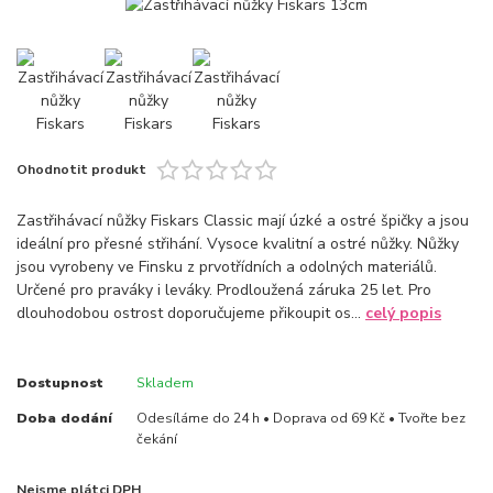
Ohodnotit produkt
Zastřihávací nůžky Fiskars Classic mají úzké a ostré špičky a jsou
ideální pro přesné střihání. Vysoce kvalitní a ostré nůžky. Nůžky
jsou vyrobeny ve Finsku z prvotřídních a odolných materiálů.
Určené pro praváky i leváky. Prodloužená záruka 25 let. Pro
dlouhodobou ostrost doporučujeme přikoupit os...
celý popis
Dostupnost
Skladem
Doba dodání
Odesíláme do 24 h • Doprava od 69 Kč • Tvořte bez
čekání
Nejsme plátci DPH