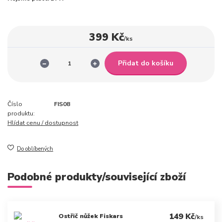
399 Kč
/
ks
Přidat do košíku
Číslo
FIS08
produktu:
Hlídat cenu / dostupnost
Do oblíbených
Podobné produkty/související zboží
149 Kč
Ostřič nůžek Fiskars
/
ks