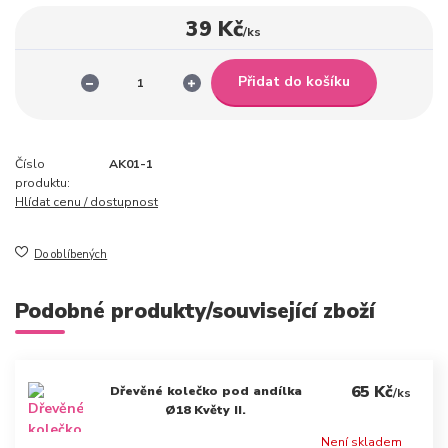
39 Kč
/
ks
Přidat do košíku
Číslo
AK01-1
produktu:
Hlídat cenu / dostupnost
Do oblíbených
Podobné produkty/související zboží
65 Kč
Dřevěné kolečko pod andílka
/
ks
Ø18 Květy II.
Není skladem