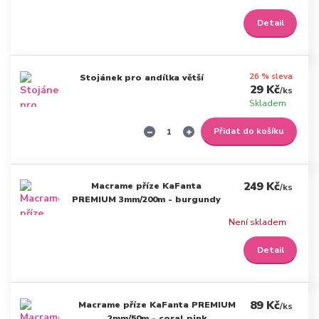
Detail
26 % sleva
Stojánek pro andílka větší
29 Kč
/
ks
Skladem
Přidat do košíku
249 Kč
Macrame příze KaFanta
/
ks
PREMIUM 3mm/200m - burgundy
Není skladem
Detail
89 Kč
Macrame příze KaFanta PREMIUM
/
ks
2mm/50m - coral pink