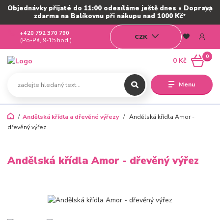
Objednávky přijaté do 11:00 odesíláme ještě dnes • Doprava
zdarma na Balíkovnu při nákupu nad 1000 Kč*
+420 792 370 790
CZK
(Po-Pá, 9-15 hod.)
0
0 Kč
Menu
Andělská křídla a dřevěné výřezy
Andělská křídla Amor -
dřevěný výřez
Andělská křídla Amor - dřevěný výřez