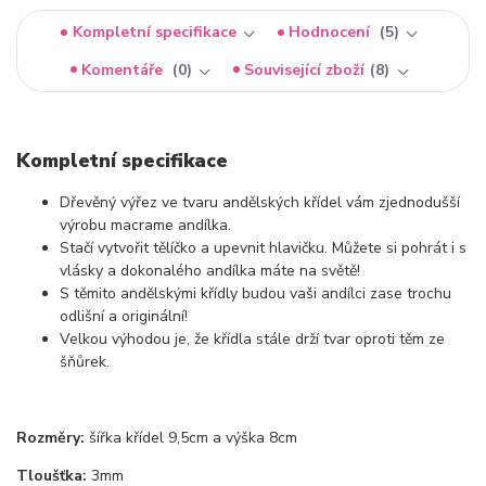
Kompletní specifikace
Hodnocení
5
Komentáře
0
Související zboží
8
Kompletní specifikace
Dřevěný výřez ve tvaru andělských křídel vám zjednodušší
výrobu macrame andílka.
Stačí vytvořit tělíčko a upevnit hlavičku. Můžete si pohrát i s
vlásky a dokonalého andílka máte na světě!
S těmito andělskými křídly budou vaši andílci zase trochu
odlišní a originální!
Velkou výhodou je, že křídla stále drží tvar oproti těm ze
šňůrek.
Rozměry:
šířka křídel 9,5cm a výška 8cm
Tloušťka:
3mm