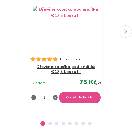
Macrame p
1 hodnocení
5mm/100
Dřevěné kolečko pod andílka
Ø17,5 Louka II.
75 Kč
Skladem
/
ks
Skladem
Přidat do košíku