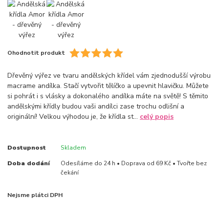
Ohodnotit produkt
Dřevěný výřez ve tvaru andělských křídel vám zjednodušší výrobu
macrame andílka. Stačí vytvořit tělíčko a upevnit hlavičku. Můžete
si pohrát i s vlásky a dokonalého andílka máte na světě! S těmito
andělskými křídly budou vaši andílci zase trochu odlišní a
originální! Velkou výhodou je, že křídla st...
celý popis
Dostupnost
Skladem
Doba dodání
Odesíláme do 24 h • Doprava od 69 Kč • Tvořte bez
čekání
Nejsme plátci DPH