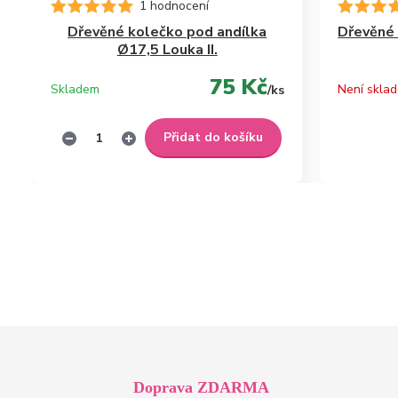
1 hodnocení
Dřevěné kolečko pod andílka
Dřevěné 
Ø17,5 Louka II.
75 Kč
Skladem
Není skla
/
ks
Přidat do košíku
Doprava ZDARMA