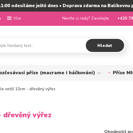
11:00 odesíláme ještě dnes • Doprava zdarma na Balíkovnu 
a
Nevíte si rady? Zavolejte.
+420 79
Více
Hledat
ozčesávací příze (macrame i háčkování)
Příze 
le vetší 10cm - dřevěný výřez
- dřevěný výřez
Ohodnotit pr