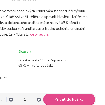
 ve tvaru andělských křídel vám zjednodušší výrobu
a. Stačí vytvořit tělíčko a upevnit hlavičku. Můžete si
ásky a dokonalého andílka máte na světě! S těmito
dly budou vaši andílci zase trochu odlišní a originální!
 je, že křídla st...
celý popis
Skladem
Odesíláme do 24 h • Doprava od
69 Kč • Tvořte bez čekání
i DPH
Přidat do košíku
ks