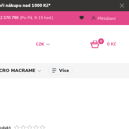
při nákupu nad 1000 Kč*
2 370 790
(Po-Pá, 9-15 hod.)
Přihlášení
0
0 Kč
CZK
Více
MICRO MACRAME
odukt