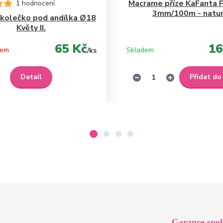
Macrame příze KaFanta
1 hodnocení
3mm/100m - natur
kolečko pod andílka Ø18
Květy II.
65 Kč
16
dem
Skladem
/
ks
Detail
Přidat do
Garance spok