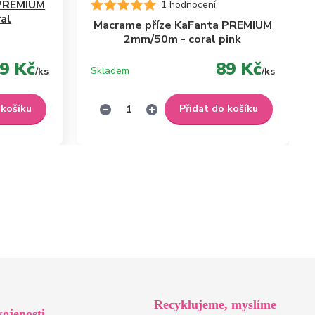
 PREMIUM
1 hodnocení
al
Macrame příze KaFanta PREMIUM
2mm/50m - coral pink
9 Kč
89 Kč
Skladem
/
ks
/
ks
 košíku
Přidat do košíku
Recyklujeme, myslíme
ojenosti