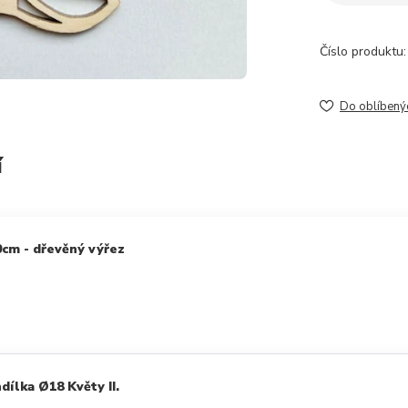
Číslo produktu:
Do oblíbený
í
0cm - dřevěný výřez
ílka Ø18 Květy II.