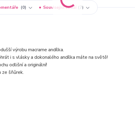
omentáře
0
Související zboží
7
odušší výrobu macrame andílka.
pohrát i s vlásky a dokonalého andílka máte na světě!
hu odlišní a originální!
m ze šňůrek.