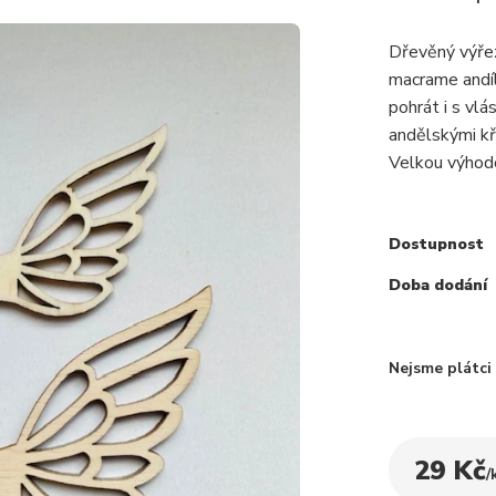
Dřevěný výřez
macrame andílk
pohrát i s vl
andělskými kří
Velkou výhodou
Dostupnost
Doba dodání
Nejsme plátc
29 Kč
/