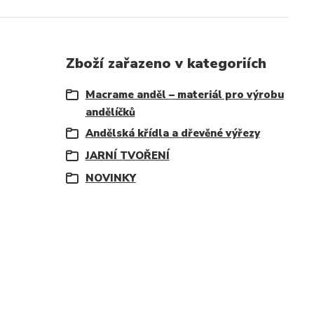
Zboží zařazeno v kategoriích
Macrame anděl – materiál pro výrobu
andělíčků
Andělská křídla a dřevěné výřezy
JARNÍ TVOŘENÍ
NOVINKY