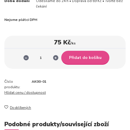
Doba dodání
Odesíláme do 24 h • Doprava od 69 Kč • Tvořte bez
čekání
Nejsme plátci DPH
75 Kč
/
ks
Přidat do košíku
Číslo
AK00-01
produktu:
Hlídat cenu / dostupnost
Do oblíbených
Podobné produkty/související zboží