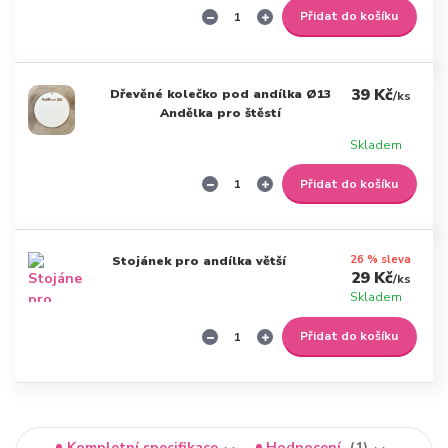
Přidat do košíku
39 Kč
Dřevěné kolečko pod andílka Ø13
/
ks
Andělka pro štěstí
Skladem
Přidat do košíku
26 % sleva
Stojánek pro andílka větší
29 Kč
/
ks
Skladem
Přidat do košíku
Kompletní specifikace
Hodnocení
1