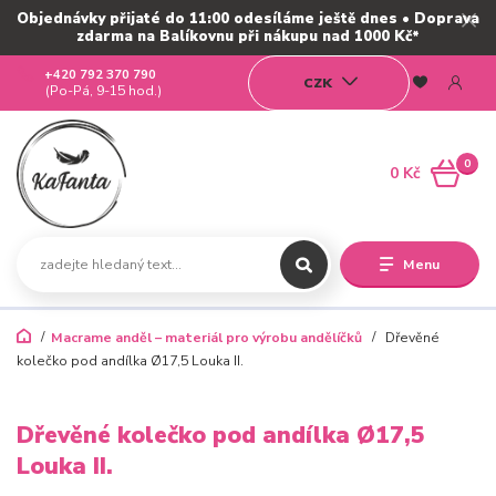
Objednávky přijaté do 11:00 odesíláme ještě dnes • Doprava
zdarma na Balíkovnu při nákupu nad 1000 Kč*
+420 792 370 790
CZK
(Po-Pá, 9-15 hod.)
0
0 Kč
Menu
Macrame anděl – materiál pro výrobu andělíčků
Dřevěné
kolečko pod andílka Ø17,5 Louka II.
Dřevěné kolečko pod andílka Ø17,5
Louka II.