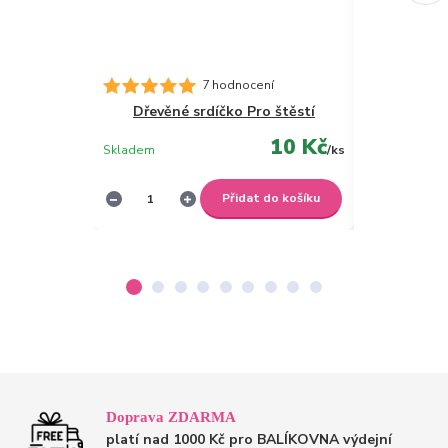
7 hodnocení
Dřevěné srdíčko Pro štěstí
Dřevěné s
10 Kč
Skladem
/
ks
Skladem
Přidat do košíku
Doprava ZDARMA
platí nad 1000 Kč pro BALÍKOVNA výdejní