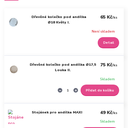
65 Kč
Dřevěné kolečko pod andílka
/
ks
Ø18 Květy I.
Není skladem
Detail
75 Kč
Dřevěné kolečko pod andílka Ø17,5
/
ks
Louka II.
Skladem
Přidat do košíku
49 Kč
Stojánek pro andílka MAXI
/
ks
Skladem