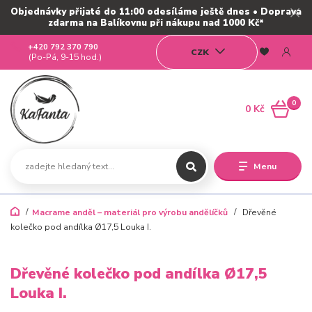
Objednávky přijaté do 11:00 odesíláme ještě dnes • Doprava
zdarma na Balíkovnu při nákupu nad 1000 Kč*
+420 792 370 790
CZK
(Po-Pá, 9-15 hod.)
0
0 Kč
Menu
Macrame anděl – materiál pro výrobu andělíčků
Dřevěné
kolečko pod andílka Ø17,5 Louka I.
Dřevěné kolečko pod andílka Ø17,5
Louka I.