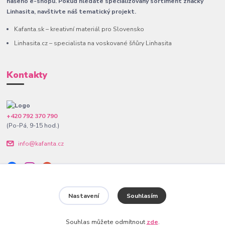
našeho e-shopu. Pokud hledáte specializovaný sortiment značky
Linhasita, navštivte náš tematický projekt.
Kafanta.sk – kreativní materiál pro Slovensko
Linhasita.cz – specialista na voskované šňůry Linhasita
Kontakty
+420 792 370 790
(Po-Pá, 9-15 hod.)
info@kafanta.cz
Nastavení
Souhlasím
www.kafanta.cz. Všechna práva vyhrazena.
Souhlas můžete odmítnout
zde
.
Vytvořeno na
Eshop-rychle.cz