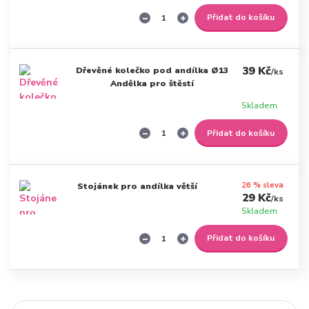
Přidat do košíku
39 Kč
Dřevěné kolečko pod andílka Ø13
/
ks
Andělka pro štěstí
Skladem
Přidat do košíku
26 % sleva
Stojánek pro andílka větší
29 Kč
/
ks
Skladem
Přidat do košíku