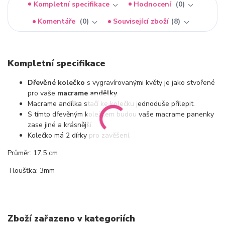
Kompletní specifikace
Hodnocení
0
Komentáře
0
Související zboží
8
Kompletní specifikace
Dřevěné kolečko
s vygravírovanými květy je jako stvořené
pro vaše
macrame andělky
.
Macrame andílka stačí ke kolečku jednoduše přilepit.
S tímto dřevěným kolečkem budou vaše macrame panenky
zase jiné a krásnější.
Kolečko má 2 dírky pro zavěšení.
Průměr: 17,5 cm
Tloušťka: 3mm
Zboží zařazeno v kategoriích