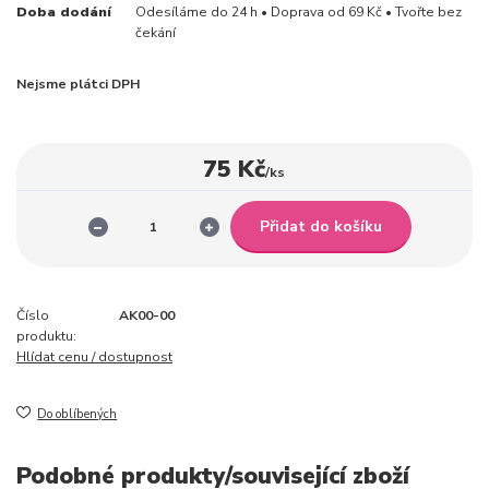
Doba dodání
Odesíláme do 24 h • Doprava od 69 Kč • Tvořte bez
čekání
Nejsme plátci DPH
75 Kč
/
ks
Přidat do košíku
Číslo
AK00-00
produktu:
Hlídat cenu / dostupnost
Do oblíbených
Podobné produkty/související zboží