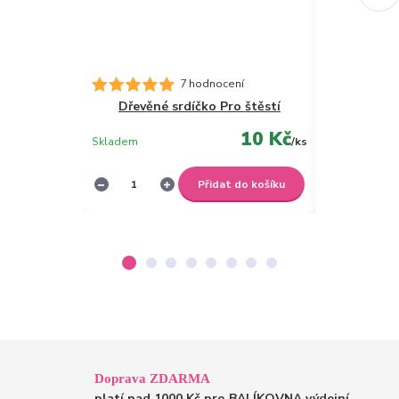
7 hodnocení
Dřevěné srdíčko Pro štěstí
Dřevěné s
10 Kč
Skladem
/
ks
Skladem
Přidat do košíku
Doprava ZDARMA
platí nad 1000 Kč pro BALÍKOVNA výdejní