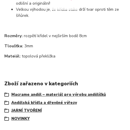
odlišní a originální!
Velkou výhodou je, že křídla stále drží tvar oproti těm ze
šňůrek.
Rozměry:
rozpětí křídel v nejširším bodě 8cm
Tloušťka:
3mm
Mateiál:
topolová překližka
Zboží zařazeno v kategoriích
Macrame anděl – materiál pro výrobu andělíčků
Andělská křídla a dřevěné výřezy
JARNÍ TVOŘENÍ
NOVINKY