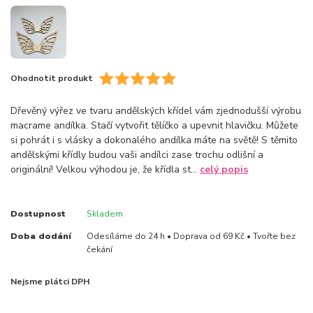
Ohodnotit produkt
Dřevěný výřez ve tvaru andělských křídel vám zjednodušší výrobu
macrame andílka. Stačí vytvořit tělíčko a upevnit hlavičku. Můžete
si pohrát i s vlásky a dokonalého andílka máte na světě! S těmito
andělskými křídly budou vaši andílci zase trochu odlišní a
originální! Velkou výhodou je, že křídla st...
celý popis
Dostupnost
Skladem
Doba dodání
Odesíláme do 24 h • Doprava od 69 Kč • Tvořte bez
čekání
Nejsme plátci DPH