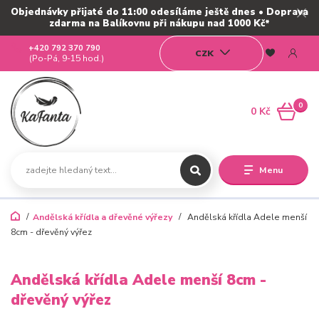
Objednávky přijaté do 11:00 odesíláme ještě dnes • Doprava
zdarma na Balíkovnu při nákupu nad 1000 Kč*
+420 792 370 790
CZK
(Po-Pá, 9-15 hod.)
0
0 Kč
Menu
Andělská křídla a dřevěné výřezy
Andělská křídla Adele menší
8cm - dřevěný výřez
Andělská křídla Adele menší 8cm -
dřevěný výřez