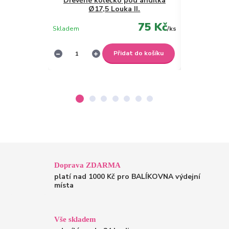
Dřevěné kolečko pod andílka
Dřevěné ko
Ø17,5 Louka II.
75 Kč
Skladem
/
ks
Není skladem
Přidat do košíku
Doprava ZDARMA
platí nad 1000 Kč pro BALÍKOVNA výdejní
místa
Vše skladem