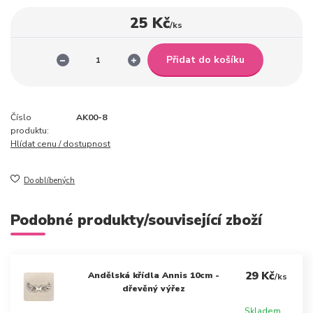
25 Kč
/
ks
Přidat do košíku
Číslo
AK00-8
produktu:
Hlídat cenu / dostupnost
Do oblíbených
Podobné produkty/související zboží
29 Kč
Andělská křídla Annis 10cm -
/
ks
dřevěný výřez
Skladem