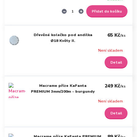
Přidat do košíku
65 Kč
Dřevěné kolečko pod andílka
/
ks
Ø18 Květy II.
Není skladem
Detail
249 Kč
Macrame příze KaFanta
/
ks
PREMIUM 3mm/200m - burgundy
Není skladem
Detail
89 Kč
Macrame příze KaFanta PREMIUM