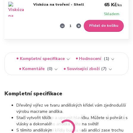
65 Kč
Viskóza na tvoření - Shell
/
ks
Skladem
Přidat do košíku
Kompletní specifikace
Hodnocení
1
Komentáře
0
Související zboží
7
Kompletní specifikace
Dřevěný výřez ve tvaru andělských křídel vám zjednodušší
výrobu macrame andílka.
Stačí vytvořit tělíčko a upevnit hlavičku. Můžete si pohrát i s
vlásky a dokonalého andílka máte na světě!
S těmito andělskými křídly budou vaši andílci zase trochu