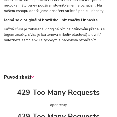
několika málo barev používají slovní/písmenné označení. Na
našem eshopu dodržujeme označení striktně podle Linhasity.
Jedná se o originální brazilskou nit značky Linhasita.
Každá cívka je zabalené v originálním celofánovém přebalu s
logem značky, cívka je kartonová (nikoliv plastová) a uvnitř
naleznete samolepku s typovým a barevným označením.
Původ zboží
429 Too Many Requests
openresty
429 Too Many Requests