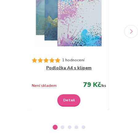
1 hodnocení
Podložka A4 s klipem
Kov
79 Kč
Skladem
Není skladem
/
ks
Detail