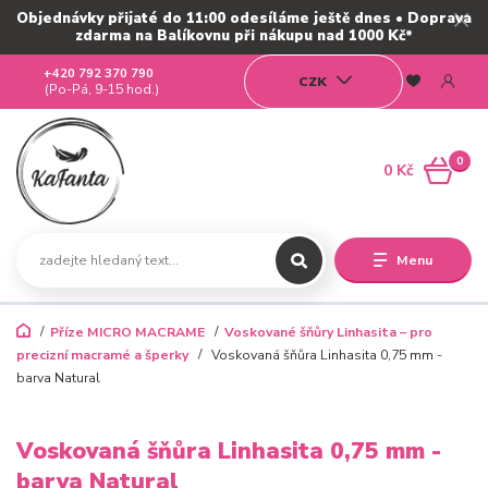
Objednávky přijaté do 11:00 odesíláme ještě dnes • Doprava
zdarma na Balíkovnu při nákupu nad 1000 Kč*
+420 792 370 790
CZK
(Po-Pá, 9-15 hod.)
0
0 Kč
Menu
Příze MICRO MACRAME
Voskované šňůry Linhasita – pro
precizní macramé a šperky
Voskovaná šňůra Linhasita 0,75 mm -
barva Natural
Voskovaná šňůra Linhasita 0,75 mm -
barva Natural