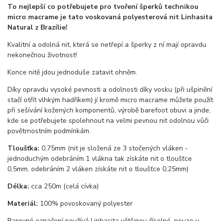
To nejlepší co potřebujete pro tvoření šperků technikou
micro macrame je tato voskovaná polyesterová nit Linhasita
Natural z Brazílie!
Kvalitní a odolná nit, která se netřepí a šperky z ní mají opravdu
nekonečnou životnost!
Konce nitě jdou jednoduše zatavit ohněm.
Díky opravdu vysoké pevnosti a odolnosti díky vosku (při ušpinění
stačí otřít vlhkým hadříkem) jí kromě micro macrame můžete použít
při sešívání kožených komponentů, výrobě barefoot obuvi a jinde,
kde se potřebujete spolehnout na velmi pevnou nit odolnou vůči
povětrnostním podmínkám.
Tloušťka:
0,75mm (nit je složená ze 3 stočených vláken -
jednoduchým odebráním 1 vlákna tak získáte nit o tloušťce
0,5mm, odebráním 2 vláken získáte nit o tloušťce 0,25mm)
Délka:
cca 250m (celá cívka)
Materiál:
100% povoskovaný polyester
Barevné označení používá Linhasita většinou číselné, pouze u