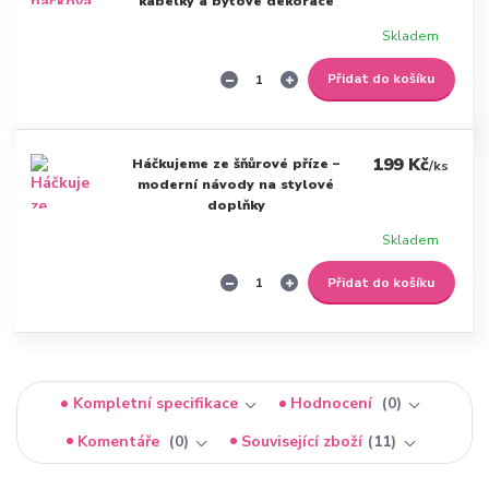
kabelky a bytové dekorace
Skladem
Přidat do košíku
199 Kč
Háčkujeme ze šňůrové příze –
/
ks
moderní návody na stylové
doplňky
Skladem
Přidat do košíku
Kompletní specifikace
Hodnocení
0
Komentáře
0
Související zboží
11