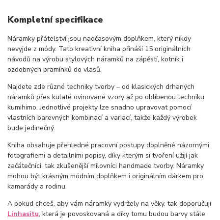
Kompletní specifikace
Náramky přátelství jsou nadčasovým doplňkem, který nikdy
nevyjde z módy. Tato kreativní kniha přináší 15 originálních
návodů na výrobu stylových náramků na zápěstí, kotník i
ozdobných pramínků do vlasů.
Najdete zde různé techniky tvorby – od klasických drhaných
náramků přes kulaté ovinované vzory až po oblíbenou techniku
kumihimo. Jednotlivé projekty lze snadno upravovat pomocí
vlastních barevných kombinací a variací, takže každý výrobek
bude jedinečný.
Kniha obsahuje přehledné pracovní postupy doplněné názornými
fotografiemi a detailními popisy, díky kterým si tvoření užijí jak
začátečníci, tak zkušenější milovníci handmade tvorby. Náramky
mohou být krásným módním doplňkem i originálním dárkem pro
kamarády a rodinu.
A pokud chceš, aby vám náramky vydržely na věky, tak doporučuji
Linhasitu
, která je povoskovaná a díky tomu budou barvy stále