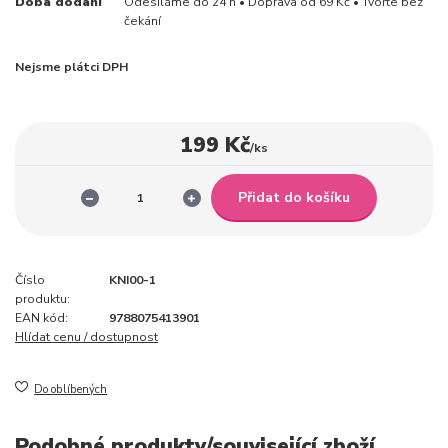
Doba dodání
Odesíláme do 24 h • Doprava od 69 Kč • Tvořte bez
čekání
Nejsme plátci DPH
199 Kč
/
ks
Přidat do košíku
Číslo
KNI00-1
produktu:
EAN kód:
9788075413901
Hlídat cenu / dostupnost
Do oblíbených
Podobné produkty/související zboží