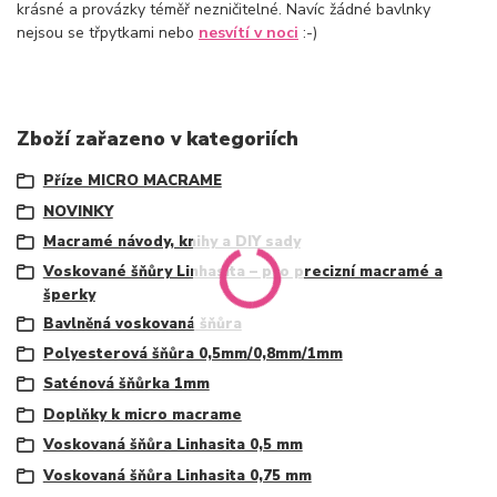
krásné a provázky téměř nezničitelné. Navíc žádné bavlnky
nejsou se třpytkami nebo
nesvítí v noci
:-)
Zboží zařazeno v kategoriích
Příze MICRO MACRAME
NOVINKY
Macramé návody, knihy a DIY sady
Voskované šňůry Linhasita – pro precizní macramé a
šperky
Bavlněná voskovaná šňůra
Polyesterová šňůra 0,5mm/0,8mm/1mm
Saténová šňůrka 1mm
Doplňky k micro macrame
Voskovaná šňůra Linhasita 0,5 mm
Voskovaná šňůra Linhasita 0,75 mm