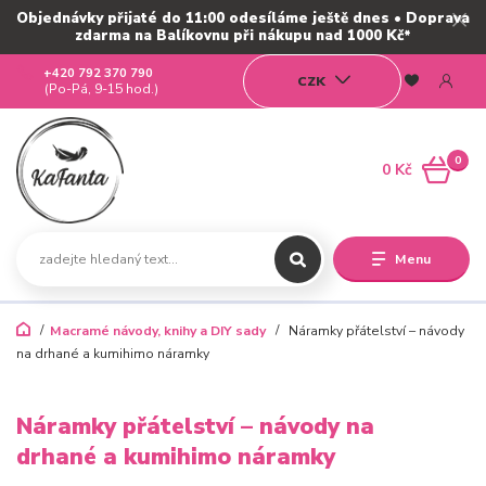
Objednávky přijaté do 11:00 odesíláme ještě dnes • Doprava
zdarma na Balíkovnu při nákupu nad 1000 Kč*
+420 792 370 790
CZK
(Po-Pá, 9-15 hod.)
0
0 Kč
Menu
Macramé návody, knihy a DIY sady
Náramky přátelství – návody
na drhané a kumihimo náramky
Náramky přátelství – návody na
drhané a kumihimo náramky