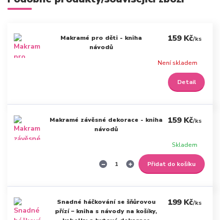
159 Kč
Makramé pro děti - kniha
/
ks
návodů
Není skladem
Detail
159 Kč
Makramé závěsné dekorace - kniha
/
ks
návodů
Skladem
Přidat do košíku
199 Kč
Snadné háčkování se šňůrovou
/
ks
přízí – kniha s návody na košíky,