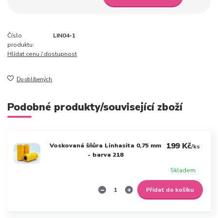
Číslo
LIN04-1
produktu:
Hlídat cenu / dostupnost
Do oblíbených
Podobné produkty/související zboží
199 Kč
Voskovaná šňůra Linhasita 0,75 mm
/
ks
- barva 218
Skladem
Přidat do košíku