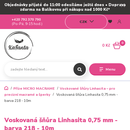
Objednávky přijaté do 11:00 odesíláme ještě dnes • Doprava
zdarma na Balíkovnu při nákupu nad 1000 Kč*
+420 792 370 790
CZK
(Po-Pá, 9-15 hod.)
0
0 Kč
Menu
Příze MICRO MACRAME
Voskované šňůry Linhasita – pro
precizní macramé a šperky
Voskovaná šňůra Linhasita 0,75 mm -
barva 218 - 10m
Voskovaná šňůra Linhasita 0,75 mm -
barva 218 - 10m