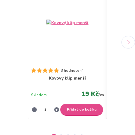
Desky A4 s 
3 hodnocení
Kovový klip menší
19 Kč
Skladem
/
ks
Skladem
Přidat do košíku