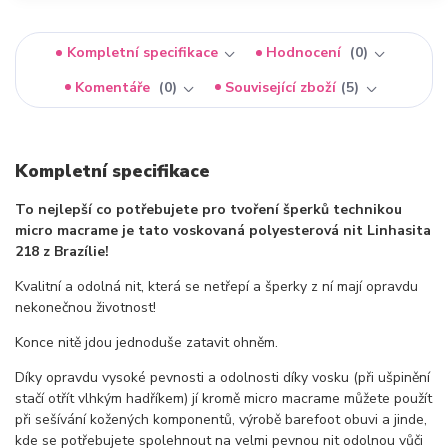
Kompletní specifikace
Hodnocení
0
Komentáře
0
Související zboží
5
Kompletní specifikace
To nejlepší co potřebujete pro tvoření šperků technikou
micro macrame je tato voskovaná polyesterová nit Linhasita
218 z Brazílie!
Kvalitní a odolná nit, která se netřepí a šperky z ní mají opravdu
nekonečnou životnost!
Konce nitě jdou jednoduše zatavit ohněm.
Díky opravdu vysoké pevnosti a odolnosti díky vosku (při ušpinění
stačí otřít vlhkým hadříkem) jí kromě micro macrame můžete použít
při sešívání kožených komponentů, výrobě barefoot obuvi a jinde,
kde se potřebujete spolehnout na velmi pevnou nit odolnou vůči