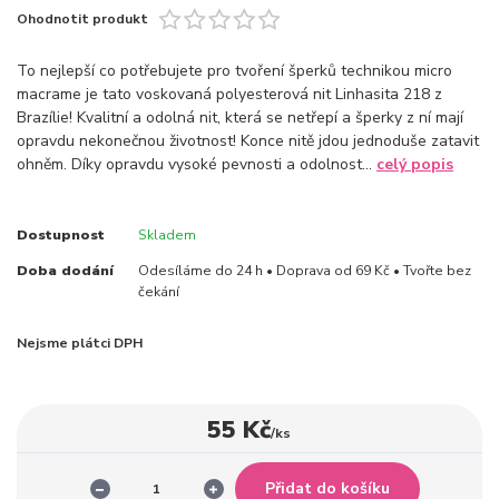
Ohodnotit produkt
To nejlepší co potřebujete pro tvoření šperků technikou micro
macrame je tato voskovaná polyesterová nit Linhasita 218 z
Brazílie! Kvalitní a odolná nit, která se netřepí a šperky z ní mají
opravdu nekonečnou životnost! Konce nitě jdou jednoduše zatavit
ohněm. Díky opravdu vysoké pevnosti a odolnost...
celý popis
Dostupnost
Skladem
Doba dodání
Odesíláme do 24 h • Doprava od 69 Kč • Tvořte bez
čekání
Nejsme plátci DPH
55 Kč
/
ks
Přidat do košíku