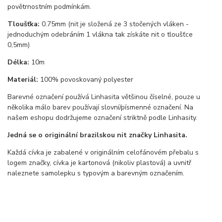
povětrnostním podmínkám.
Tloušťka:
0.75mm (nit je složená ze 3 stočených vláken -
jednoduchým odebráním 1 vlákna tak získáte nit o tloušťce
0,5mm)
Délka:
10m
Materiál:
100% povoskovaný polyester
Barevné označení používá Linhasita většinou číselné, pouze u
několika málo barev používají slovní/písmenné označení. Na
našem eshopu dodržujeme označení striktně podle Linhasity.
Jedná se o originální brazilskou nit značky Linhasita.
Každá cívka je zabalené v originálním celofánovém přebalu s
logem značky, cívka je kartonová (nikoliv plastová) a uvnitř
naleznete samolepku s typovým a barevným označením.