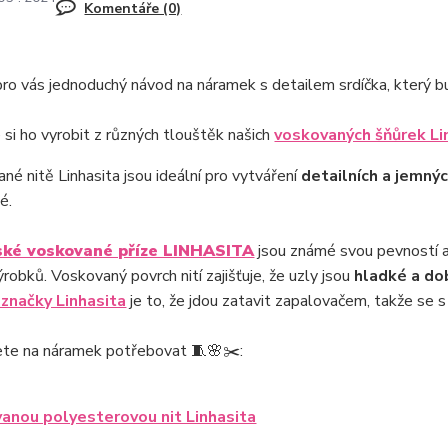
Komentáře (0)
o vás jednoduchý návod na náramek s detailem srdíčka, který b
si ho vyrobit z různých tlouštěk našich
voskovaných šňůrek Li
né nitě Linhasita jsou ideální pro vytváření
detailních a jemnýc
é.
ské voskované příze LINHASITA
jsou známé svou pevností a
ýrobků. Voskovaný povrch nití zajišťuje, že uzly jsou
hladké a dob
 značky Linhasita
je to, že jdou zatavit zapalovačem, takže se s
te na náramek potřebovat 🧵🌸✂️:
anou polyesterovou nit Linhasita