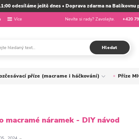
11:00 odesíláme ještě dnes • Doprava zdarma na Balíkovnu 
a
Nevíte si rady? Zavolejte.
+420 79
Více
Hledat
ozčesávací příze (macrame i háčkování)
Příze 
o macramé náramek - DIY návod
05
2024