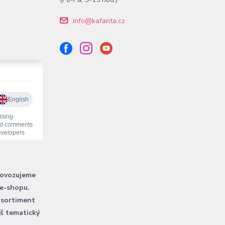
info@kafanta.cz
rovozujeme
 e-shopu.
 sortiment
áš tematický