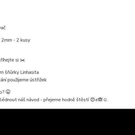
vač
k 2mm - 2 kusy
říhejte si ✂️
m šňůrky Linhasita
ání použijeme ústřižek
to? 🤫
hlédnout náš návod - přejeme hodně štěstí 😍✊🙈☺️.