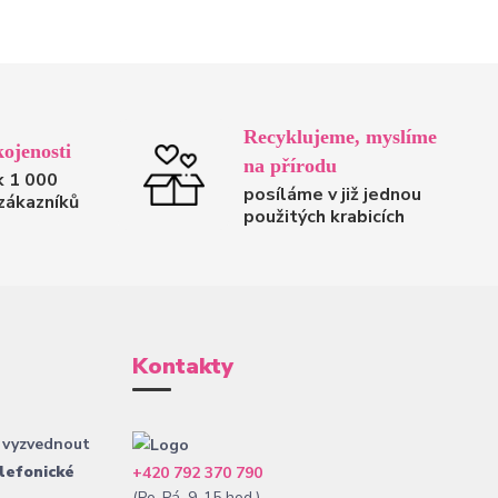
Recyklujeme, myslíme
ojenosti
na přírodu
k 1 000
posíláme v již jednou
zákazníků
použitých krabicích
Kontakty
 vyzvednout
lefonické
+420 792 370 790
(Po-Pá, 9-15 hod.)