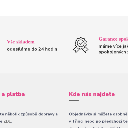
Garance spok
Vše skladem
máme více ja
odesíláme do 24 hodin
spokojených 
 a platba
Kde nás najdete
te několik způsobů dopravy a
Objednávky si můžete osobně
ce
ZDE
.
v Třinci nebo
po předchozí te