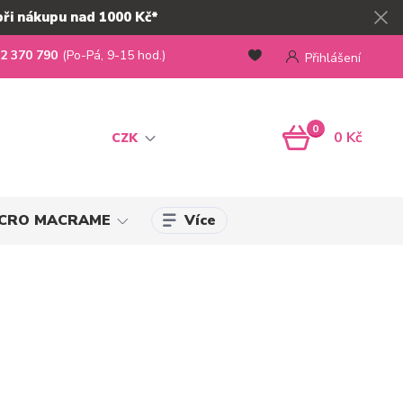
při nákupu nad 1000 Kč*
2 370 790
(Po-Pá, 9-15 hod.)
Přihlášení
0
0 Kč
CZK
Více
MICRO MACRAME