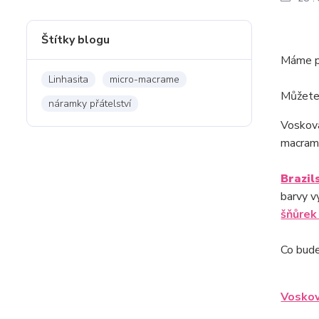
Štítky blogu
Máme pr
Linhasita
micro-macrame
Můžete 
náramky přátelství
Voskova
macram
Brazil
barvy v
šňůrek
Co bude
Voskov