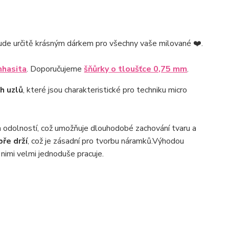
ude určitě krásným dárkem pro všechny vaše milované ❤️.
nhasita
. Doporučujeme
šňůrky o tloušťce 0,75 mm
.
h uzlů
, které jsou charakteristické pro techniku micro
 odolností, což umožňuje dlouhodobé zachování tvaru a
ře drží
, což je zásadní pro tvorbu náramků.Výhodou
 nimi velmi jednoduše pracuje.