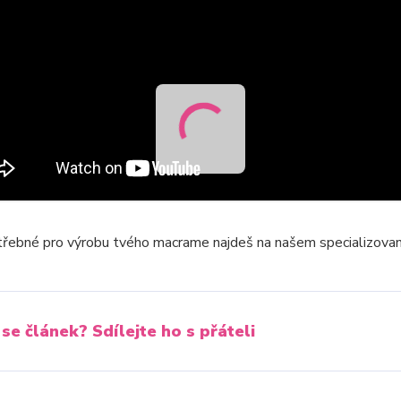
řebné pro výrobu tvého macrame najdeš na našem specializova
 se článek? Sdílejte ho s přáteli