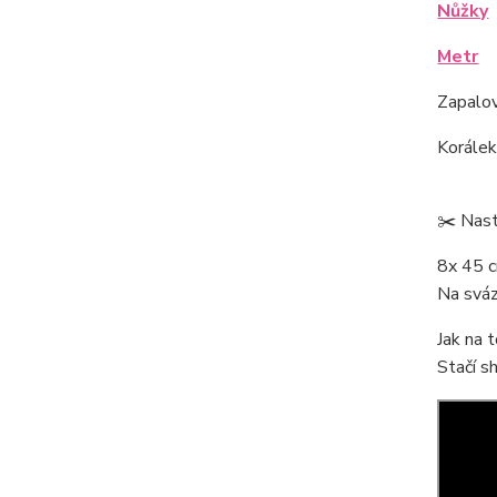
Nůžky
Metr
Zapalo
Korále
✂️ Nast
8x 45 c
Na sváz
Jak na 
Stačí s