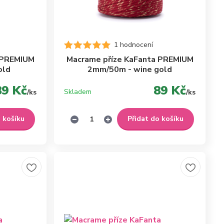
1 hodnocení
 PREMIUM
Macrame příze KaFanta PREMIUM
old
2mm/50m - wine gold
89 Kč
89 Kč
Skladem
/
ks
/
ks
o košíku
Přidat do košíku