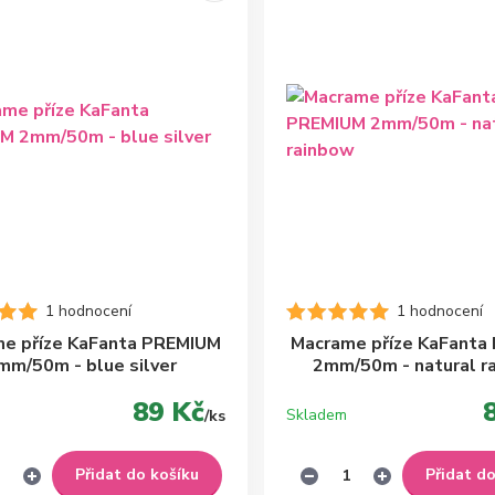
1 hodnocení
1 hodnocení
e příze KaFanta PREMIUM
Macrame příze KaFanta
mm/50m - blue silver
2mm/50m - natural r
89 Kč
Skladem
/
ks
Přidat do košíku
Přidat d