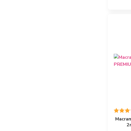
Macram
2