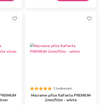
2 hodnocení
 PREMIUM
Macrame příze KaFanta PREMIUM
ilver
2mm/50m - white