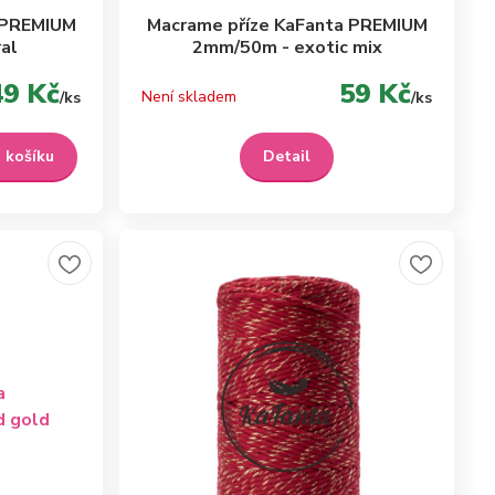
 PREMIUM
Macrame příze KaFanta PREMIUM
al
2mm/50m - exotic mix
49 Kč
59 Kč
Není skladem
/
ks
/
ks
o košíku
Detail