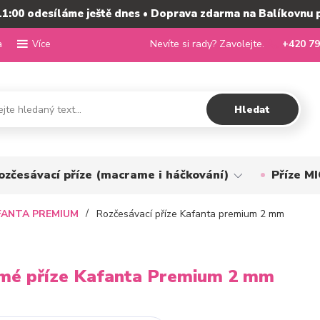
11:00 odesíláme ještě dnes • Doprava zdarma na Balíkovnu 
a
Nevíte si rady? Zavolejte.
+420 79
Více
Hledat
ozčesávací příze (macrame i háčkování)
Příze 
FANTA PREMIUM
Rozčesávací příze Kafanta premium 2 mm
mé příze Kafanta Premium 2 mm