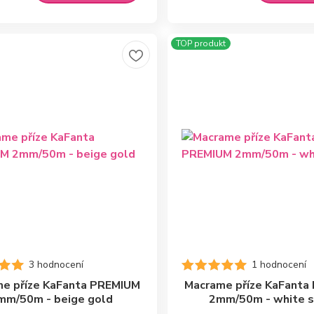
TOP produkt
3 hodnocení
1 hodnocení
e příze KaFanta PREMIUM
Macrame příze KaFanta
mm/50m - beige gold
2mm/50m - white s