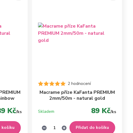
2 hodnocení
 PREMIUM
Macrame příze KaFanta PREMIUM
ainbow
2mm/50m - natural gold
89 Kč
89 Kč
Skladem
/
ks
/
ks
o košíku
Přidat do košíku