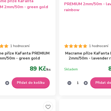
1 hodnocení
1 hodnocení
e příze KaFanta PREMIUM
Macrame příze KaFanta
mm/50m - green gold
2mm/50m - lavender 
89 Kč
Skladem
/
ks
Přidat do košíku
Přidat d