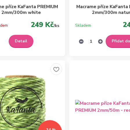
e příze KaFanta PREMIUM
Macrame příze KaFanta
2mm/300m white
2mm/300m natur
249 Kč
2
adem
Skladem
/
ks
Detail
Přidat d
- 34 %