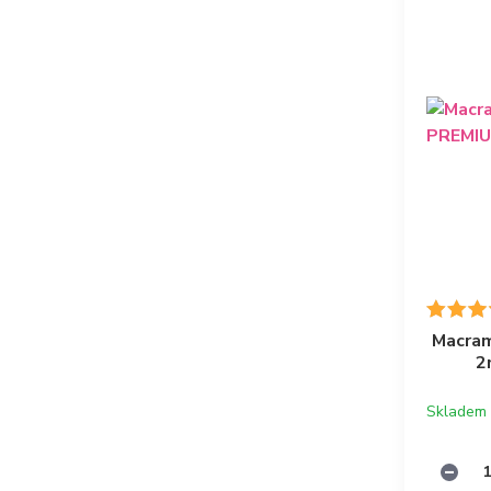
Macram
2
Skladem