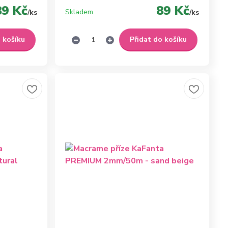
89 Kč
89 Kč
Skladem
/
ks
/
ks
o košíku
Přidat do košíku