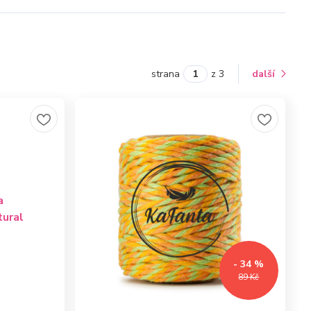
strana
z 3
další
- 34 %
89 Kč