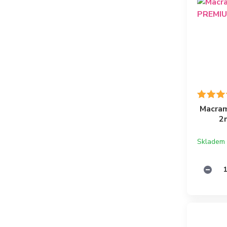
Macram
2
Skladem