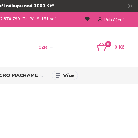
při nákupu nad 1000 Kč*
2 370 790
(Po-Pá, 9-15 hod.)
Přihlášení
0
0 Kč
CZK
Více
MICRO MACRAME