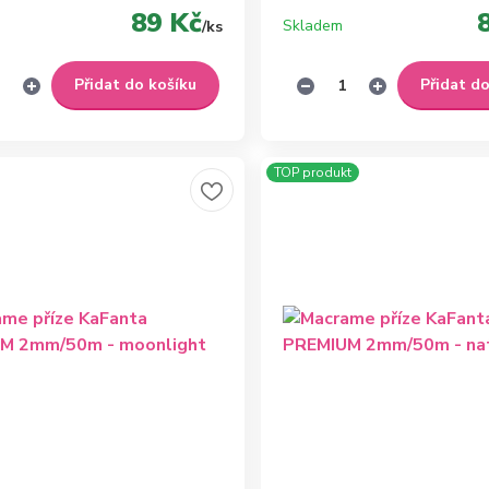
89 Kč
Skladem
/
ks
Přidat do košíku
Přidat d
TOP produkt