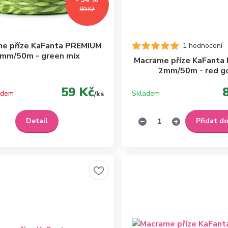
89 Kč
e příze KaFanta PREMIUM
1 hodnocení
mm/50m - green mix
Macrame příze KaFanta
2mm/50m - red g
59 Kč
adem
Skladem
/
ks
Detail
Přidat d