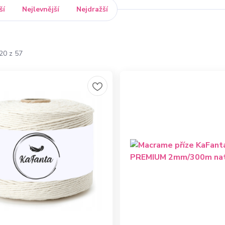
ší
Nejlevnější
Nejdražší
20 z 57