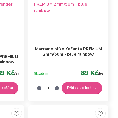
Macrame příze KaFanta PREMIUM
2mm/50m - blue rainbow
 PREMIUM
rainbow
89 Kč
89 Kč
Skladem
/
ks
/
ks
o košíku
Přidat do košíku