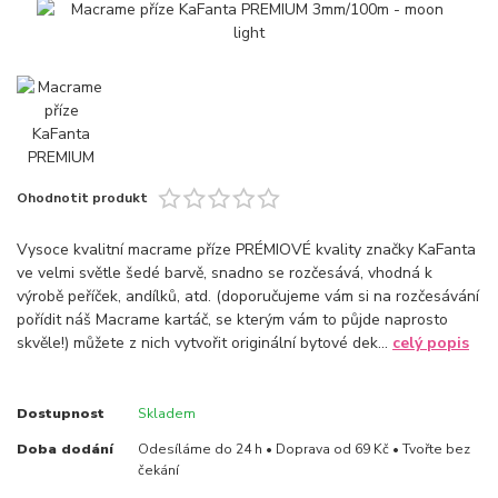
Ohodnotit produkt
Vysoce kvalitní macrame příze PRÉMIOVÉ kvality značky KaFanta
ve velmi světle šedé barvě, snadno se rozčesává, vhodná k
výrobě peříček, andílků, atd. (doporučujeme vám si na rozčesávání
pořídit náš Macrame kartáč, se kterým vám to půjde naprosto
skvěle!) můžete z nich vytvořit originální bytové dek...
celý popis
Dostupnost
Skladem
Doba dodání
Odesíláme do 24 h • Doprava od 69 Kč • Tvořte bez
čekání