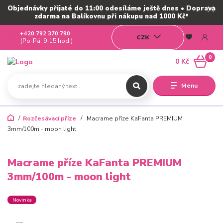
Objednávky přijaté do 11:00 odesíláme ještě dnes • Doprava
zdarma na Balíkovnu při nákupu nad 1000 Kč*
+420 792 370 790
CZK
(Po-Pá, 9-15 hod.)
0
0 Kč
Menu
Rozčesávací příze
Macrame příze KaFanta PREMIUM
3mm/100m - moon light
Macrame příze KaFanta PREMIUM
3mm/100m - moon light
Novinka