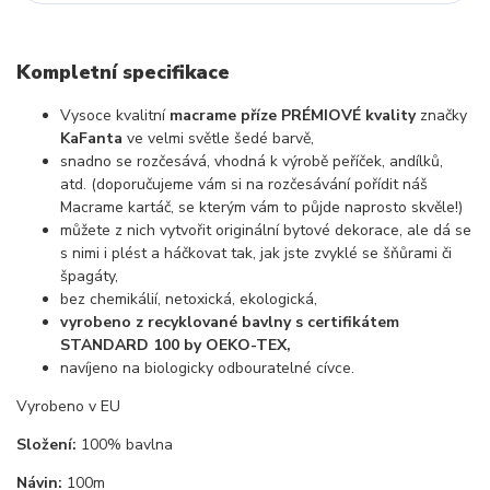
Kompletní specifikace
Vysoce kvalitní
macrame příze PRÉMIOVÉ kvality
značky
KaFanta
ve velmi světle šedé barvě,
snadno se rozčesává, vhodná k výrobě peříček, andílků,
atd. (doporučujeme vám si na rozčesávání pořídit náš
Macrame kartáč, se kterým vám to půjde naprosto skvěle!)
můžete z nich vytvořit originální bytové dekorace, ale dá se
s nimi i plést a háčkovat tak, jak jste zvyklé se šňůrami či
špagáty,
bez chemikálií, netoxická, ekologická,
vyrobeno z recyklované bavlny s certifikátem
STANDARD 100 by OEKO-TEX,
navíjeno na biologicky odbouratelné cívce.
Vyrobeno v EU
Složení:
100% bavlna
Návin:
100m