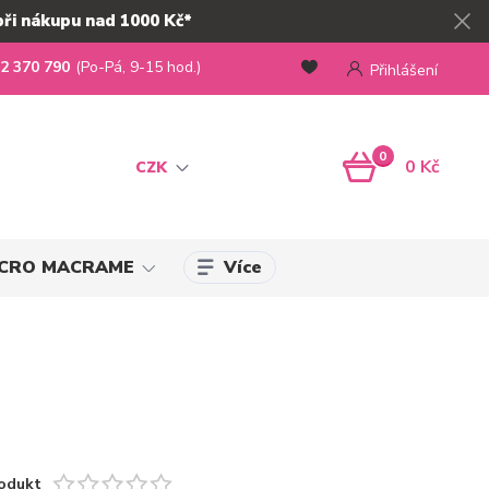
při nákupu nad 1000 Kč*
2 370 790
(Po-Pá, 9-15 hod.)
Přihlášení
0
0 Kč
CZK
Více
MICRO MACRAME
odukt