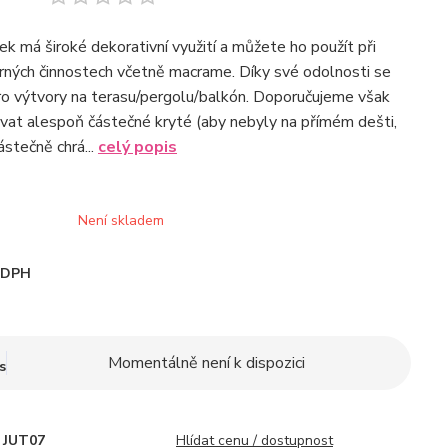
ek má široké dekorativní využití a můžete ho použít při
rných činnostech včetně macrame. Díky své odolnosti se
ro výtvory na terasu/pergolu/balkón. Doporučujeme však
vat alespoň částečné kryté (aby nebyly na přímém dešti,
ástečně chrá...
celý popis
Není skladem
i DPH
Momentálně není k dispozici
s
JUT07
Hlídat cenu / dostupnost