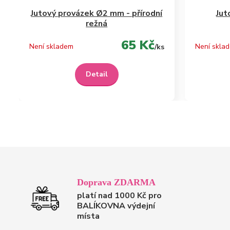
Jutový provázek Ø2 mm - přírodní
Jut
režná
65 Kč
Není skladem
Není skla
/
ks
Detail
Doprava ZDARMA
platí nad 1000 Kč pro
BALÍKOVNA výdejní
místa