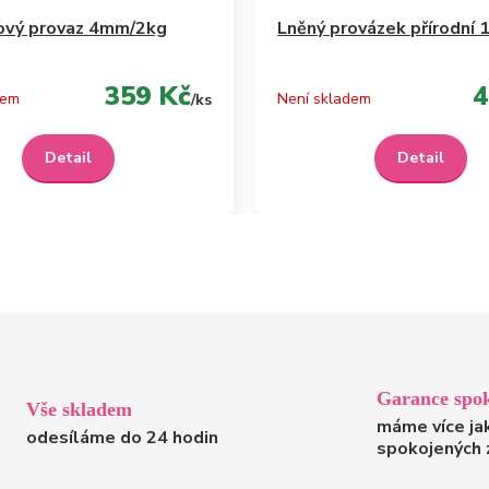
ový provaz 4mm/2kg
Lněný provázek přírodn
359 Kč
4
dem
Není skladem
/
ks
Detail
Detail
Garance spok
Vše skladem
máme více ja
odesíláme do 24 hodin
spokojených 