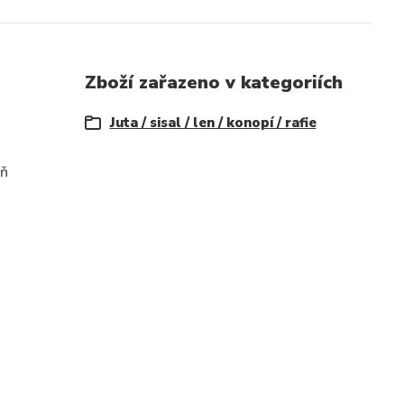
Zboží zařazeno v kategoriích
Juta / sisal / len / konopí / rafie
oň