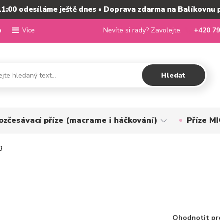
11:00 odesíláme ještě dnes • Doprava zdarma na Balíkovnu 
a
Nevíte si rady? Zavolejte.
+420 79
Více
Hledat
ozčesávací příze (macrame i háčkování)
Příze 
g
Ohodnotit pr