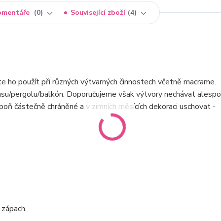
omentáře
0
Související zboží
4
te ho použít při různých výtvarných činnostech včetně macrame.
rasu/pergolu/balkón. Doporučujeme však výtvory nechávat alesp
poň částečně chráněné a v zimních měsících dekoraci uschovat -
 zápach.