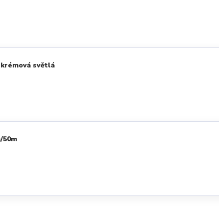
 krémová světlá
m/50m