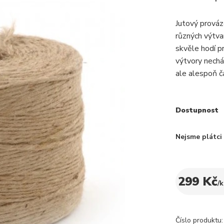
Jutový prováz
různých výtva
skvěle hodí p
výtvory nechá
ale alespoň č
Dostupnost
Nejsme plátc
299 Kč
/
k
Číslo produktu: