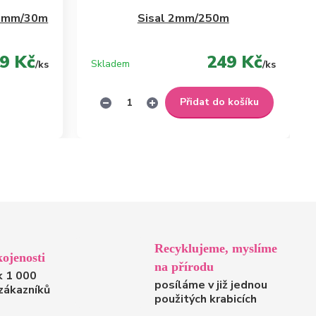
í 1mm/30m
Sisal 2mm/250m
9 Kč
249 Kč
Skladem
/
ks
/
ks
Přidat do košíku
Recyklujeme, myslíme
ojenosti
na přírodu
k 1 000
posíláme v již jednou
zákazníků
použitých krabicích