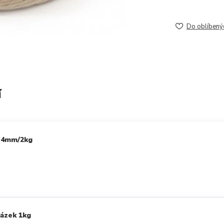
Do oblíbený
í
z 4mm/2kg
ázek 1kg