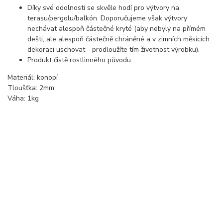
Díky své odolnosti se skvěle hodí pro výtvory na
terasu/pergolu/balkón. Doporučujeme však výtvory
nechávat alespoň částečné kryté (aby nebyly na přímém
dešti, ale alespoň částečně chráněné a v zimních měsících
dekoraci uschovat - prodloužíte tím životnost výrobku).
Produkt čistě rostlinného původu.
Materiál: konopí
Tloušťka: 2mm
Váha: 1kg