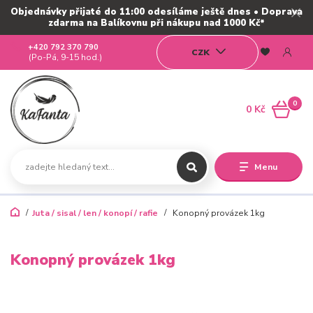
Objednávky přijaté do 11:00 odesíláme ještě dnes • Doprava
zdarma na Balíkovnu při nákupu nad 1000 Kč*
+420 792 370 790
CZK
(Po-Pá, 9-15 hod.)
0
0 Kč
Menu
Juta / sisal / len / konopí / rafie
Konopný provázek 1kg
Konopný provázek 1kg